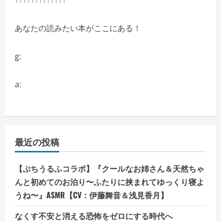
↑↑↑↑↑↑↑↑↑↑↑↑↑
あなたの読みたい本がここにある！
g:
a:
最近の投稿
【ぷちうるふコラボ】『クールなお姉さん＆天然ちゃ
んと初めてのお泊り〜ふたりに挟まれてゆっくり寝よ
うね〜』ASMR【CV：伊藤舞音＆浅見香月】
なくす不安と消える恐怖をゼロにする時代へ