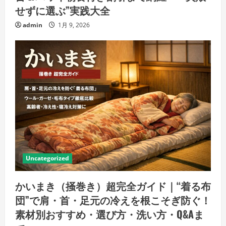
せずに選ぶ”実践大全
admin
1月 9, 2026
Uncategorized
かいまき（掻巻き）超完全ガイド｜“着る布
団”で肩・首・足元の冷えを根こそぎ防ぐ！
素材別おすすめ・選び方・洗い方・Q&Aま