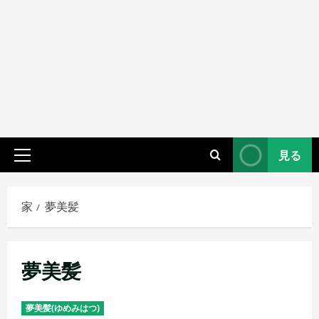
見る
プ
ラ
イ
家
夢美髪
マ
リ
メ
夢美髪
ニ
ュ
ー
夢美髪(ゆめみはつ)