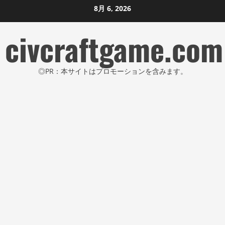
コ
8月 6, 2026
ン
civcraftgame.com
テ
ン
ツ
◎PR：本サイトはプロモーションを含みます。
に
ス
キ
ッ
プ
し
ま
す