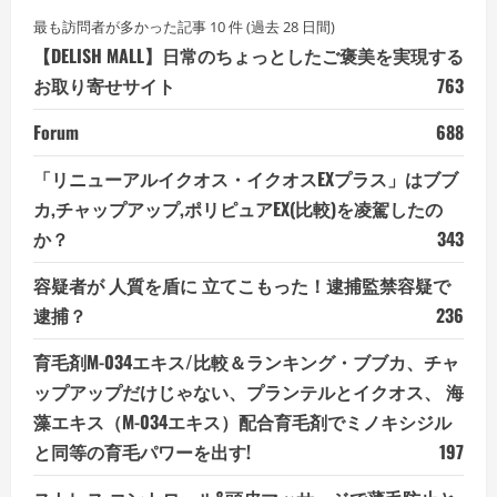
最も訪問者が多かった記事 10 件 (過去 28 日間)
【DELISH MALL】日常のちょっとしたご褒美を実現する
お取り寄せサイト
763
Forum
688
「リニューアルイクオス・イクオスEXプラス」はブブ
カ,チャップアップ,ポリピュアEX(比較)を凌駕したの
か？
343
容疑者が 人質を盾に 立てこもった！逮捕監禁容疑で
逮捕？
236
育毛剤M-034エキス/比較＆ランキング・ブブカ、チャ
ップアップだけじゃない、プランテルとイクオス、 海
藻エキス（M-034エキス）配合育毛剤でミノキシジル
と同等の育毛パワーを出す!
197