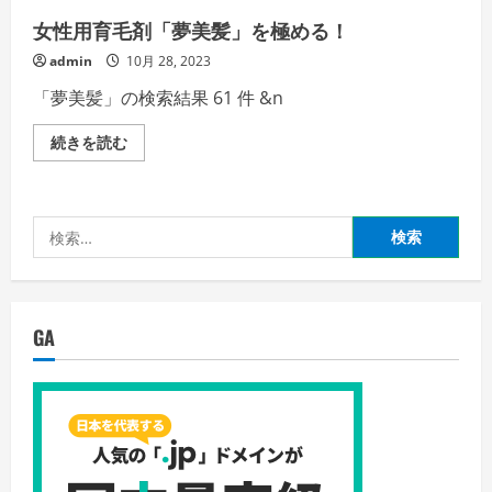
女性用育毛剤「夢美髪」を極める！
admin
10月 28, 2023
「夢美髪」の検索結果 61 件 &n
女
続きを読む
性
用
育
毛
剤
検
「夢
美
索:
髪」
を
極
め
る！
GA
の
詳
細
を
ご
覧
く
だ
さ
い