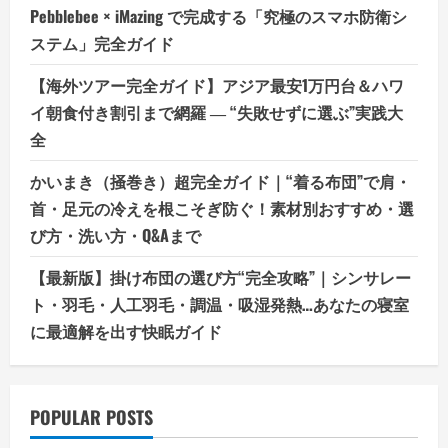
Pebblebee × iMazing で完成する「究極のスマホ防衛シ
ステム」完全ガイド
【海外ツアー完全ガイド】アジア最安1万円台＆ハワ
イ朝食付き割引まで網羅 ― “失敗せずに選ぶ”実践大
全
かいまき（掻巻き）超完全ガイド｜“着る布団”で肩・
首・足元の冷えを根こそぎ防ぐ！素材別おすすめ・選
び方・洗い方・Q&Aまで
【最新版】掛け布団の選び方“完全攻略”｜シンサレー
ト・羽毛・人工羽毛・調温・吸湿発熱…あなたの寝室
に最適解を出す快眠ガイド
POPULAR POSTS