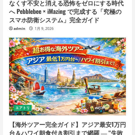
なくす不安と消える恐怖をゼロにする時代
へ Pebblebee × iMazing で完成する「究極の
スマホ防衛システム」完全ガイド
admin
1月 9, 2026
エアトリ
【海外ツアー完全ガイド】アジア最安1万円
台＆ハワイ朝食付き割引まで網羅 ― “失敗