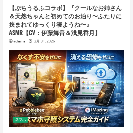
【ぷちうるふコラボ】『クールなお姉さん
＆天然ちゃんと初めてのお泊り〜ふたりに
挟まれてゆっくり寝ようね〜』
ASMR【CV：伊藤舞音＆浅見香月】
admin
3月 31, 2026
スマホ