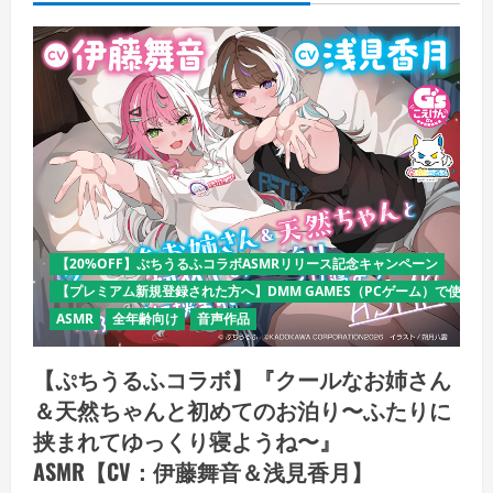
【20%OFF】ぷちうるふコラボASMRリリース記念キャンペーン
【プレミアム新規登録された方へ】DMM GAMES（PCゲーム）で使える
ASMR
全年齢向け
音声作品
【ぷちうるふコラボ】『クールなお姉さん
＆天然ちゃんと初めてのお泊り〜ふたりに
挟まれてゆっくり寝ようね〜』
ASMR【CV：伊藤舞音＆浅見香月】