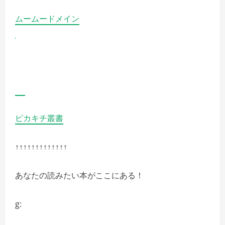
の
を
詳
ご
細
覧
ムームードメイン
を
く
ご
だ
覧
さ
く
い
だ
さ
い
ピカキチ叢書
↑↑↑↑↑↑↑↑↑↑↑↑↑
あなたの読みたい本がここにある！
g: