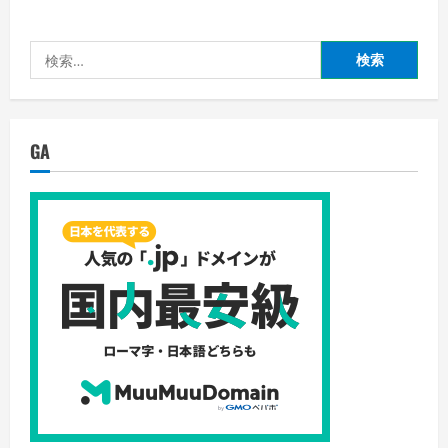
ピ
察：
ュ
〆
ア
の
EX
ラ
検
公
ー
式
メ
索:
サ
ン
イ
は
ト
髪
記
の
事：
毛
GA
ポ
の
リ
健
ピ
康
ュ
に
ア
悪
EX
影
使
響
用
か？
の
飲
注
み
意
過
点、
ぎ
生
で
活
肝
習
臓
慣
が
を
弱
見
る
直
の
そ
詳
う
細