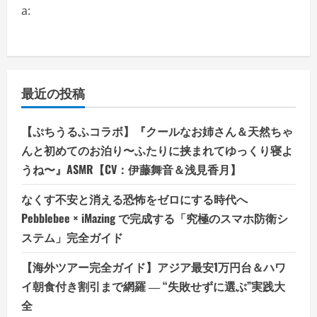
a:
最近の投稿
【ぷちうるふコラボ】『クールなお姉さん＆天然ちゃ
んと初めてのお泊り〜ふたりに挟まれてゆっくり寝よ
うね〜』ASMR【CV：伊藤舞音＆浅見香月】
なくす不安と消える恐怖をゼロにする時代へ
Pebblebee × iMazing で完成する「究極のスマホ防衛シ
ステム」完全ガイド
【海外ツアー完全ガイド】アジア最安1万円台＆ハワ
イ朝食付き割引まで網羅 ― “失敗せずに選ぶ”実践大
全