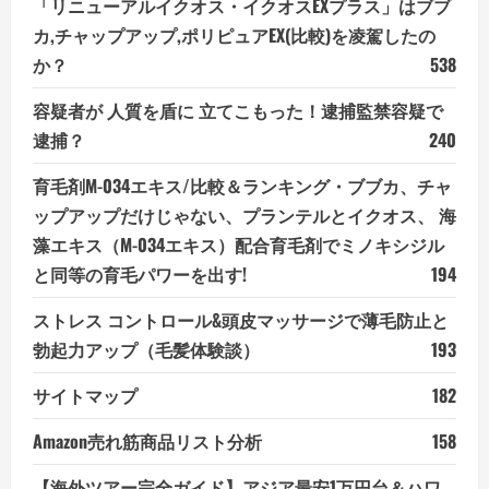
「リニューアルイクオス・イクオスEXプラス」はブブ
カ,チャップアップ,ポリピュアEX(比較)を凌駕したの
か？
538
容疑者が 人質を盾に 立てこもった！逮捕監禁容疑で
逮捕？
240
育毛剤M-034エキス/比較＆ランキング・ブブカ、チャ
ップアップだけじゃない、プランテルとイクオス、 海
藻エキス（M-034エキス）配合育毛剤でミノキシジル
と同等の育毛パワーを出す!
194
ストレス コントロール&頭皮マッサージで薄毛防止と
勃起力アップ（毛髪体験談）
193
サイトマップ
182
Amazon売れ筋商品リスト分析
158
【海外ツアー完全ガイド】アジア最安1万円台＆ハワ