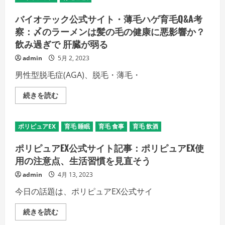
バイオテック公式サイト・薄毛ハゲ育毛Q&A考
察：〆のラーメンは髪の毛の健康に悪影響か？
飲み過ぎで 肝臓が弱る
admin
5月 2, 2023
男性型脱毛症(AGA)、脱毛・薄毛・
バ
続きを読む
イ
オ
テ
ッ
ポリピュアEX
育毛 睡眠
育毛 食事
育毛 飲酒
ク
公
式
ポリピュアEX公式サイト記事：ポリピュアEX使
サ
イ
用の注意点、生活習慣を見直そう
ト・
薄
admin
4月 13, 2023
毛
ハ
今日の話題は、ポリピュアEX公式サイ
ゲ
育
毛
ポ
続きを読む
Q&A
リ
考