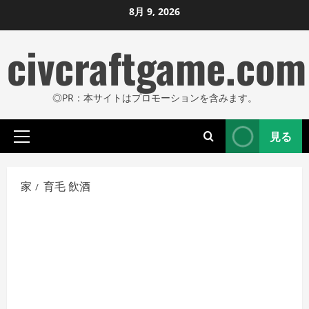
コ
8月 9, 2026
ン
civcraftgame.com
テ
ン
ツ
◎PR：本サイトはプロモーションを含みます。
に
ス
見る
キ
プ
ッ
ラ
プ
イ
家
育毛 飲酒
し
マ
リ
ま
メ
す
ニ
ュ
ー