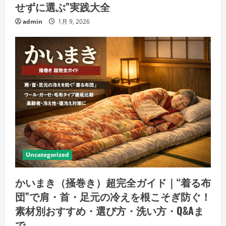
せずに選ぶ”実践大全
admin
1月 9, 2026
Uncategorized
かいまき（掻巻き）超完全ガイド｜“着る布
団”で肩・首・足元の冷えを根こそぎ防ぐ！
素材別おすすめ・選び方・洗い方・Q&Aま
で