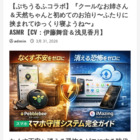
【ぷちうるふコラボ】『クールなお姉さん
＆天然ちゃんと初めてのお泊り〜ふたりに
挟まれてゆっくり寝ようね〜』
ASMR【CV：伊藤舞音＆浅見香月】
admin
3月 31, 2026
スマホ