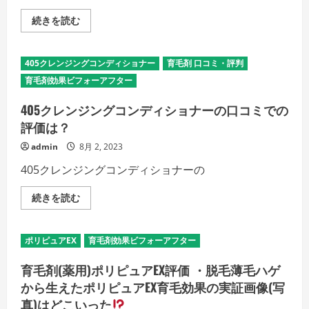
で
か
に
ら
育
続きを読む
か
解
毛
か
放
剤
る
さ
効
期
れ
果
間
405クレンジングコンディショナー
育毛剤 口コミ・評判
ま
「ビ
は？
す。
フ
の
育毛剤効果ビフォーアフター
の
ォ
詳
詳
ー
細
細
ア
405クレンジングコンディショナーの口コミでの
を
を
フ
ご
ご
評価は？
タ
覧
覧
ー」
く
く
を
admin
8月 2, 2023
だ
だ
極
さ
さ
め
い
405クレンジングコンディショナーの
い
る！
の
詳
405
続きを読む
細
ク
を
レ
ご
ン
覧
ジ
ポリピュアEX
育毛剤効果ビフォーアフター
く
ン
だ
グ
さ
コ
育毛剤(薬用)ポリピュアEX評価 ・脱毛薄毛ハゲ
い
ン
デ
から生えたポリピュアEX育毛効果の実証画像(写
ィ
真)はどこいった
シ