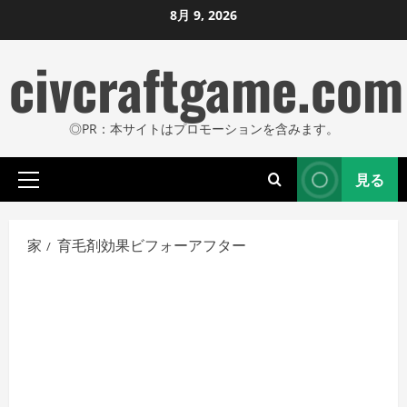
コ
8月 9, 2026
ン
civcraftgame.com
テ
ン
ツ
◎PR：本サイトはプロモーションを含みます。
に
ス
見る
キ
プ
ッ
ラ
プ
イ
家
育毛剤効果ビフォーアフター
し
マ
リ
ま
メ
す
ニ
ュ
ー