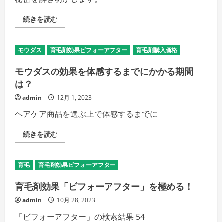
チ
続きを読む
ャ
ッ
プ
ア
モウダス
育毛剤効果ビフォーアフター
育毛剤購入価格
ッ
プ
で
モウダスの効果を体感するまでにかかる期間
変
わ
は？
る、
毎
admin
12月 1, 2023
日
を
ヘアケア商品を選ぶ上で体感するまでに
彩
る
髪
モ
続きを読む
へ
ウ
の
ダ
旅
ス
立
の
ち。
育毛
育毛剤効果ビフォーアフター
効
あ
果
な
を
育毛剤効果「ビフォーアフター」を極める！
た
体
の
感
悩
admin
10月 28, 2023
す
み、
る
こ
「ビフォーアフター」の検索結果 54
ま
こ