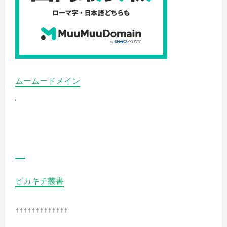
リ
ピ
ュ
ア
EX
育
毛
効
果
の
実
ムームードメイン
証
画
像
(写
真)
は
ど
こ
い
っ
た
の
詳
ピカキチ叢書
細
を
ご
覧
↑↑↑↑↑↑↑↑↑↑↑↑↑
く
だ
さ