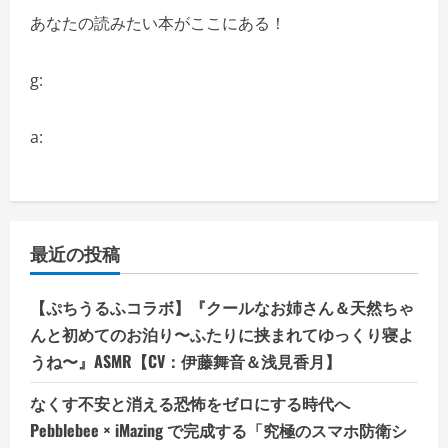
い
あなたの読みたい本がここにある！
g:
a:
最近の投稿
【ぷちうるふコラボ】『クールなお姉さん＆天然ちゃ
んと初めてのお泊り〜ふたりに挟まれてゆっくり寝よ
うね〜』ASMR【CV：伊藤舞音＆浅見香月】
なくす不安と消える恐怖をゼロにする時代へ
Pebblebee × iMazing で完成する「究極のスマホ防衛シ