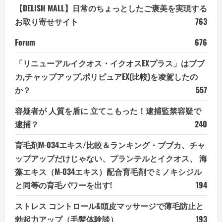
【DELISH MALL】日常のちょっとしたご褒美を実現する
お取り寄せサイト
763
Forum
676
「リニューアルイクオス・イクオスEXプラス」はブブ
カ,チャップアップ,ポリピュアEX(比較)を凌駕したの
か？
557
容疑者が 人質を盾に 立てこもった！逮捕監禁容疑で
逮捕？
240
育毛剤M-034エキス/比較＆ランキング・ブブカ、チャ
ップアップだけじゃない、プランテルとイクオス、 海
藻エキス（M-034エキス）配合育毛剤でミノキシジル
と同等の育毛パワーを出す!
194
ストレス コントロール&頭皮マッサージで薄毛防止と
勃起力アップ（毛髪体験談）
193