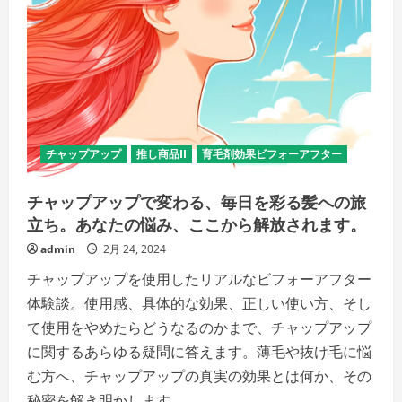
戻
せ！
の
詳
細
を
ご
覧
く
だ
さ
い
チャップアップ
推し商品II
育毛剤効果ビフォーアフター
チャップアップで変わる、毎日を彩る髪への旅
立ち。あなたの悩み、ここから解放されます。
admin
2月 24, 2024
チャップアップを使用したリアルなビフォーアフター
体験談。使用感、具体的な効果、正しい使い方、そし
て使用をやめたらどうなるのかまで、チャップアップ
に関するあらゆる疑問に答えます。薄毛や抜け毛に悩
む方へ、チャップアップの真実の効果とは何か、その
秘密を解き明かします。