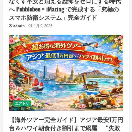
なくす不安と消える恐怖をゼロにする時代
へ Pebblebee × iMazing で完成する「究極の
スマホ防衛システム」完全ガイド
admin
1月 9, 2026
エアトリ
【海外ツアー完全ガイド】アジア最安1万円
台＆ハワイ朝食付き割引まで網羅 ― “失敗