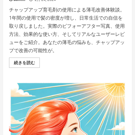
チャップアップ育毛剤の使用による薄毛改善体験談。
1年間の使用で髪の密度が増し、日常生活での自信を
取り戻しました。実際のビフォーアフター写真、使用
方法、効果的な使い方、そしてリアルなユーザーレビ
ューをご紹介。あなたの薄毛の悩みも、チャップアッ
プで改善の可能性が。
薄
続きを読む
毛
の
悩
み、
チ
ャ
ッ
プ
ア
ッ
プ
で
自
信
を
取
り