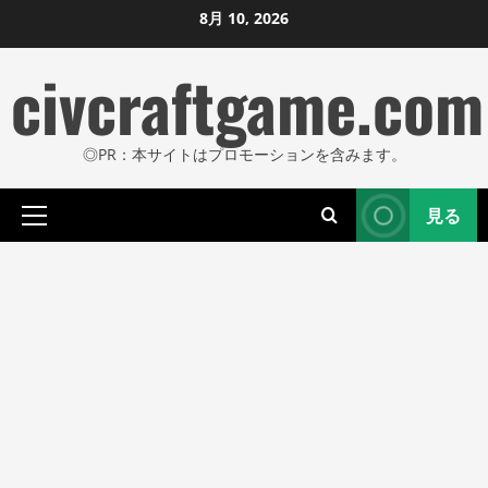
コ
8月 10, 2026
ン
civcraftgame.com
テ
ン
ツ
◎PR：本サイトはプロモーションを含みます。
に
ス
見る
キ
プ
ッ
ラ
プ
イ
し
マ
リ
ま
メ
す
ニ
ュ
ー