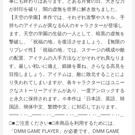
事にも終わりはあります。とある月食の日、大きな力
が封印を破り、闇の虚無を世界に解き放ちました。
【天空の学園】本作では、それぞれ攻撃やスキル、手
持ちのアイテムが異なる6人のキャラクターが登場し
ます。天空の学園の生徒の一人として、暗黒の虚無を
撃破し、「祝福の地」を復活させましょう。【無限の
リプレイ性】「祝福の地」では、ステージの構成や敵
の配置、アイテムの入手方法などがそれぞれ異なりま
す。厳しい戦いに備え、鍛錬を重ね、さらなる高見を
目指しましょう。アイテムは、敵に敗北することによ
り失われてしまいますが、各キャラクターにはユニー
クなストーリーアイテムがあり、一度アンロックする
と永久に保持されます。※本作は「日本語、英語、韓
国語、簡体中文、繁體中文」に対応しております。
━━・‥…━━・‥…━━・‥…━━・‥…━━・‥…
□■ご注意ください■□本商品を利用するためには、
「DMM GAME PLAYER」が必要です。DMM GAME