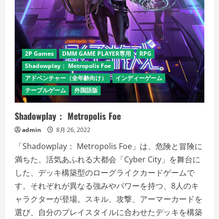
2P Games
DMM GAME PLAYER専用
RPG
Shadowplay： Metropolis Foe
アドベンチャー（全年齢向け）
インディーゲーム
テーブルゲーム
外国語版
Shadowplay： Metropolis Foe
admin
8月 26, 2022
「Shadowplay： Metropolis Foe」は、危険と冒険に
満ちた、活気あふれる大都会「Cyber City」を舞台に
した、デッキ構築型のローグライクカードゲームで
す。それぞれが異なる強みやパワーを持つ、8人のキ
ャラクターが登場。スキル、攻撃、アーマーカードを
選び、自分のプレイスタイルに合わせたデッキを構築