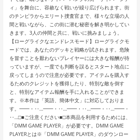
ィ」を舞台に、容赦なく戦いが繰り広げられます。街
のチンピラからエリート捜査官まで、様々な立場の人
間と戦いながら、この街に潜む秘密を解き明かしてい
きます。3人の仲間と共に、戦いに挑みましょう。
【ローグライクなエンドレスモード】ローグライクモ
ードでは、あなたのデッキと戦略が試されます。危険
を冒すことを厭わないプレイヤーには大きな報酬が待
っていますが、一度でも判断を誤るとスタート地点に
戻ってしまうので注意が必要です。アイテムを購入す
るためのクレジットを獲得したり、特別な敵を倒す
と、特別なアイテム報酬を手に入れることができま
す。※本作は「英語、簡体中文」に対応しておりま
す。━━・‥…━━・‥…━━・‥…━━・‥…━━・
‥…□■ご注意ください■□本商品を利用するためには、
「DMM GAME PLAYER」が必要です。DMM GAME
PLAYERとは※「DMM GAME PLAYER」のダウンロー