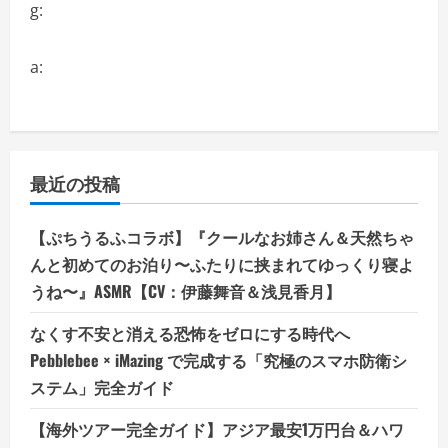
g:
a:
最近の投稿
【ぷちうるふコラボ】『クールなお姉さん＆天然ちゃ
んと初めてのお泊り〜ふたりに挟まれてゆっくり寝よ
うね〜』ASMR【CV：伊藤舞音＆浅見香月】
なくす不安と消える恐怖をゼロにする時代へ
Pebblebee × iMazing で完成する「究極のスマホ防衛シ
ステム」完全ガイド
【海外ツアー完全ガイド】アジア最安1万円台＆ハワ