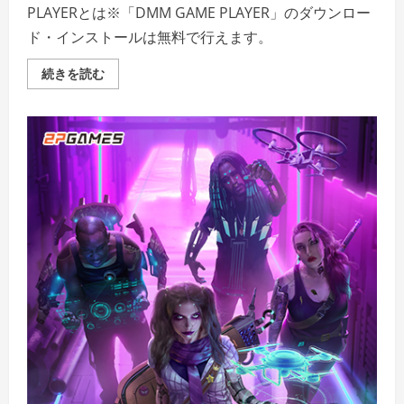
PLAYERとは※「DMM GAME PLAYER」のダウンロー
ド・インストールは無料で行えます。
Zengeon
続きを読む
の
詳
細
を
ご
覧
く
だ
さ
い