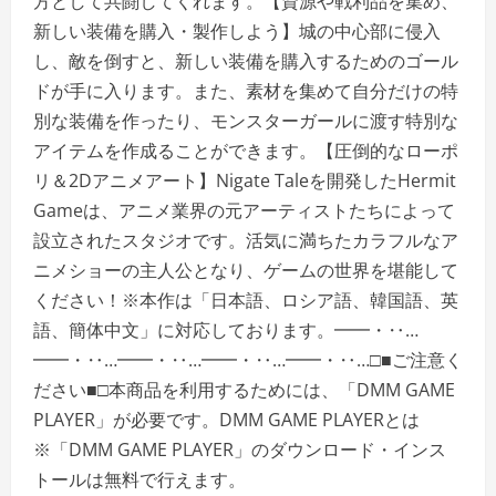
方として共闘してくれます。【資源や戦利品を集め、
新しい装備を購入・製作しよう】城の中心部に侵入
し、敵を倒すと、新しい装備を購入するためのゴール
ドが手に入ります。また、素材を集めて自分だけの特
別な装備を作ったり、モンスターガールに渡す特別な
アイテムを作成ることができます。【圧倒的なローポ
リ＆2Dアニメアート】Nigate Taleを開発したHermit
Gameは、アニメ業界の元アーティストたちによって
設立されたスタジオです。活気に満ちたカラフルなア
ニメショーの主人公となり、ゲームの世界を堪能して
ください！※本作は「日本語、ロシア語、韓国語、英
語、簡体中文」に対応しております。━━・‥…
━━・‥…━━・‥…━━・‥…━━・‥…□■ご注意く
ださい■□本商品を利用するためには、「DMM GAME
PLAYER」が必要です。DMM GAME PLAYERとは
※「DMM GAME PLAYER」のダウンロード・インス
トールは無料で行えます。