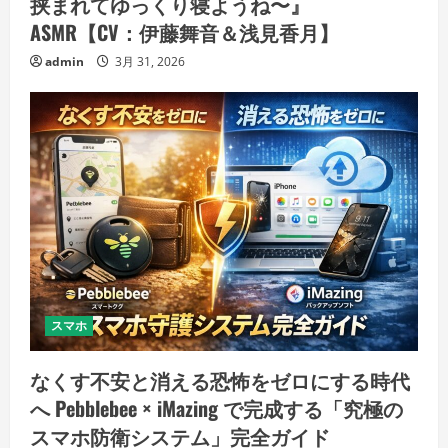
挟まれてゆっくり寝ようね〜』
ASMR【CV：伊藤舞音＆浅見香月】
admin
3月 31, 2026
スマホ
なくす不安と消える恐怖をゼロにする時代
へ Pebblebee × iMazing で完成する「究極の
スマホ防衛システム」完全ガイド