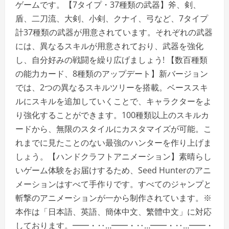
ゲームです。【7タイプ・37種類の武器】斧、剣、
盾、二刀流、大剣、小剣、クナイ、弓など、7タイプ
計37種類の武器が用意されています。それぞれの武器
には、異なるスキルが用意されており、武器を強化
し、自分好みの戦闘を繰り広げましょう! 【数百種類
の能力カード、8種類のアップデート】新バージョン
では、2つの異なるスキルツリーを搭載。ベーススキ
ルにスキルを追加していくことで、キャラクターをよ
り強化することができます。100種類以上のスキルカ
ードから、無限のスタイルにカスタマイズが可能。こ
れまでに見たことのない最強のハンターを作り上げま
しょう。【ハンドクラフトアニメーション】素晴らし
いゲーム体験をお届けするため、Seed Hunterのアニ
メーションはすべて手作りです。すべてのジャンプと
斬撃のアニメーションが一から制作されています。※
本作は「日本語、英語、簡体中文、繁體中文」に対応
しております。━━・‥…━━・‥…━━・‥…━━・