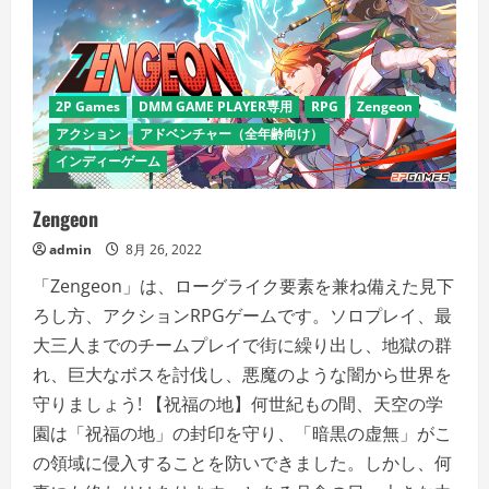
2P Games
DMM GAME PLAYER専用
RPG
Zengeon
アクション
アドベンチャー（全年齢向け）
インディーゲーム
Zengeon
admin
8月 26, 2022
「Zengeon」は、ローグライク要素を兼ね備えた見下
ろし方、アクションRPGゲームです。ソロプレイ、最
大三人までのチームプレイで街に繰り出し、地獄の群
れ、巨大なボスを討伐し、悪魔のような闇から世界を
守りましょう! 【祝福の地】何世紀もの間、天空の学
園は「祝福の地」の封印を守り、「暗黒の虚無」がこ
の領域に侵入することを防いできました。しかし、何