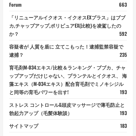
Forum
663
「リニューアルイクオス・イクオスEXプラス」はブブ
カ,チャップアップ,ポリピュアEX(比較)を凌駕したの
か？
592
容疑者が 人質を盾に 立てこもった！逮捕監禁容疑で
逮捕？
235
育毛剤M-034エキス/比較＆ランキング・ブブカ、チャ
ップアップだけじゃない、プランテルとイクオス、 海
藻エキス（M-034エキス）配合育毛剤でミノキシジル
と同等の育毛パワーを出す!
193
ストレス コントロール&頭皮マッサージで薄毛防止と
勃起力アップ（毛髪体験談）
193
サイトマップ
183