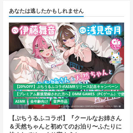
あなたは逃したかもしれません
【20%OFF】ぷちうるふコラボASMRリリース記念キャンペーン
【プレミアム新規登録された方へ】DMM GAMES（PCゲーム）で使える
ASMR
全年齢向け
音声作品
【ぷちうるふコラボ】『クールなお姉さん
＆天然ちゃんと初めてのお泊り〜ふたりに