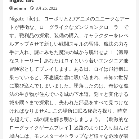
admin
8月 26, 2022
Nigate Tileは、ローポリと2Dアニメのユニークなアー
トが特徴な、ローグライクなダンジョンクローラーで
す。戦利品の探索、装備の購入、キャラクターをレベ
ルアップさせて新しい戦闘スキルの習得、魔法の力を
手に入れ、謎にみちた魔法の城から脱出せよ！【濃厚
なストーリー】あなたはロイという若いエンジニア兼
冒険家としてプレイします。ある日、ロイは飛行機に
乗っていると、不思議な雲に吸い込まれ、未知の世界
に飛び込んでしまいました。墜落したのは、奇妙な魔
法の生き物が住んでいる城の下水道。刻々と変化する
城を隅々まで探索し、失われた部品をすべて見つけな
ければなりません...この場所に眠る秘密を探り、時空
を超えて、城の謎を解き明かしましょう。【刺激的な
ローグライクゲームプレイ】迷路のように入り組んだ
城内には、モンスターやトラップなど様々な危険が潜