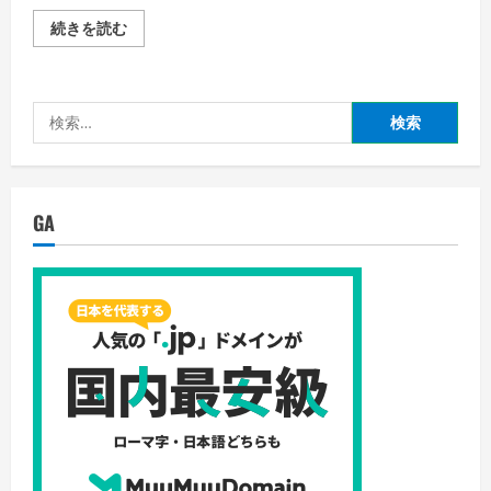
Nigate
続きを読む
Tale
の
詳
細
を
検
ご
覧
索:
く
だ
さ
い
GA