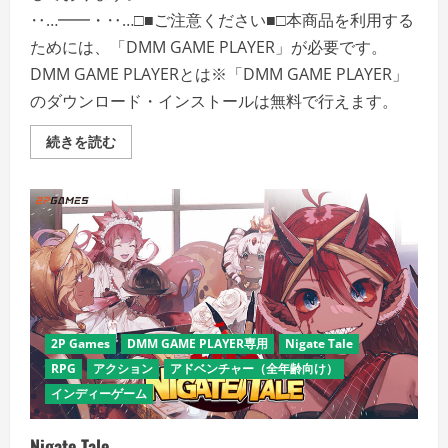
‥…━━・‥…□■ご注意ください■□本商品を利用する
ためには、「DMM GAME PLAYER」が必要です。
DMM GAME PLAYERとは※「DMM GAME PLAYER」
のダウンロード・インストールは無料で行えます。
Seed
続きを読む
Hunter
の
詳
細
を
ご
覧
く
だ
さ
い
2P Games
DMM GAME PLAYER専用
Nigate Tale
RPG
アクション
アドベンチャー（全年齢向け）
インディーゲーム
Nigate Tale