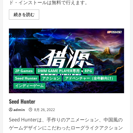
ド・インストールは無料で行えます。
Shadowplay：
続きを読む
Metropolis
Foe
の
詳
細
を
ご
覧
く
だ
さ
い
2P Games
DMM GAME PLAYER専用
RPG
Seed Hunter
アクション
アドベンチャー（全年齢向け）
インディーゲーム
Seed Hunter
admin
8月 26, 2022
Seed Hunterは、手作りのアニメーション、中国風の
ゲームデザインにこだわったローグライクアクション