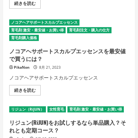
プ
育
続きを読む
く
ラ
毛
だ
ン
剤
さ
テ
プ
い
ル、
ラ
ノコアヘアサポートスカルプエッセンス
ブ
ン
ブ
テ
育毛剤 激安・最安値・お買い得
育毛剤注文・購入の仕方
カ、
ル・
チ
お
育毛剤購入価格
ャ
買
ッ
い
プ
ノコアヘサポートスカルプエッセンスを最安値
得
ア
育
で買うには？
ッ
毛
プ、
剤
ポ
PikaNon
比
8月 21, 2023
リ
較
ピ
ラ
ノコアヘアサポートスカルプエッセンス
ュ
ン
ア
キ
EX
ン
ノ
続きを読む
を
グ
コ
比
上
ア
較
位！
ヘ
す
最
サ
る！
リジュン（RiJUN）
女性育毛
育毛剤 激安・最安値・お買い得
安
ポ
の
値、
ー
詳
格
ト
リジュン(RiJUN)をお試しするなら単品購入？そ
細
安、
ス
を
激
カ
れとも定期コース？
ご
安、
ル
覧
割
プ