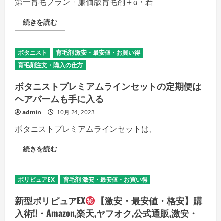
第一育毛プラン・廉価版育毛剤＋α・若
セ
ッ
ト
ス
続きを読む
は
ッ
期
キ
間
リ
限
5
定
ボタニスト
育毛剤 激安・最安値・お買い得
つ
の
の
詳
育毛剤注文・購入の仕方
育
細
毛
を
プ
ボタニストプレミアムラインセットの定期便は
ご
ラ
覧
ヘアバームも手に入る
ン・
く
若
だ
ハ
さ
admin
10月 24, 2023
ゲ、
い
MOU
ボタニストプレミアムラインセットは、
字
型
ハ
ボ
続きを読む
ゲ、
タ
男
ニ
性
ス
型
ト
ポリピュアEX
育毛剤 激安・最安値・お買い得
(AGA)、
プ
脱
レ
毛
ミ
新型ポリピュアEX
【激安・最安値・格安】購
薄
ア
毛
ム
入術!!・Amazon,楽天,ヤフオク,公式通販,激安・
ハ
ラ