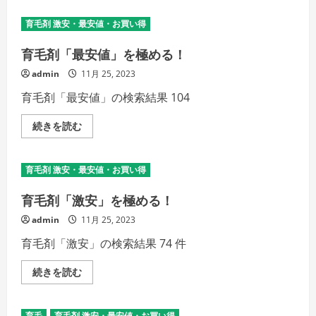
育毛剤 激安・最安値・お買い得
育毛剤「最安値」を極める！
admin
11月 25, 2023
育毛剤「最安値」の検索結果 104
育
続きを読む
毛
剤
「最
安
育毛剤 激安・最安値・お買い得
値」
を
極
育毛剤「激安」を極める！
め
る！
admin
11月 25, 2023
の
詳
育毛剤「激安」の検索結果 74 件
細
を
ご
育
続きを読む
覧
毛
く
剤
だ
「激
さ
安」
い
育毛
育毛剤 激安・最安値・お買い得