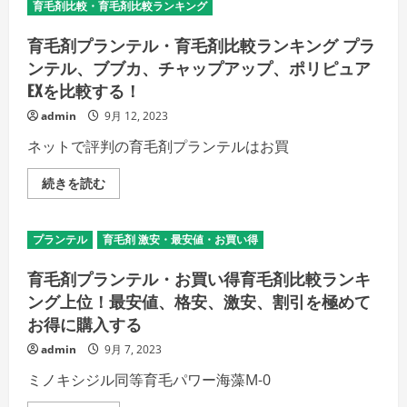
得
育毛剤比較・育毛剤比較ランキング
ク,
に
公
買
式
育毛剤プランテル・育毛剤比較ランキング プラ
え
通
る
販,
ンテル、ブブカ、チャップアップ、ポリピュア
取
激
扱
EXを比較する！
安・
店
最
舗
安
admin
9月 12, 2023
は？
値
の
極
ネットで評判の育毛剤プランテルはお買
詳
め
細
(解
を
約,
育
続きを読む
ご
返
毛
覧
金
剤
く
含
プ
だ
め)
ラ
さ
お
プランテル
育毛剤 激安・最安値・お買い得
ン
い
得
テ
購
ル・
育毛剤プランテル・お買い得育毛剤比較ランキ
入
育
す
毛
ング上位！最安値、格安、激安、割引を極めて
る
剤
秘
お得に購入する
比
訣!
較
の
ラ
admin
9月 7, 2023
詳
ン
細
キ
ミノキシジル同等育毛パワー海藻M-0
を
ン
ご
グ
覧