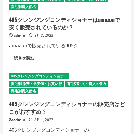
詳
コ
細
ン
育毛剤購入価格
を
デ
ご
ィ
405クレンジングコンディショナーはamazonで
覧
シ
く
ョ
安く販売されているのか？
だ
ナ
さ
ー
い
admin
8月 3, 2023
は
楽
天
amazonで販売されている405ク
市
場
で
405
続きを読む
買
ク
え
レ
る
ン
の
ジ
405クレンジングコンディショナー
か？
ン
の
グ
育毛剤 激安・最安値・お買い得
育毛剤注文・購入の仕方
詳
コ
細
ン
育毛剤購入価格
を
デ
ご
ィ
405クレンジングコンディショナーの販売店はど
覧
シ
く
ョ
こがおすすめ？
だ
ナ
さ
ー
い
admin
8月 1, 2023
は
amazon
で
405クレンジングコンディショナーの
安