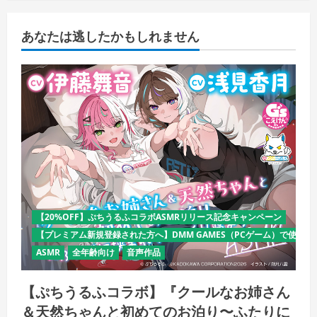
あなたは逃したかもしれません
【20%OFF】ぷちうるふコラボASMRリリース記念キャンペーン
【プレミアム新規登録された方へ】DMM GAMES（PCゲーム）で使える
ASMR
全年齢向け
音声作品
【ぷちうるふコラボ】『クールなお姉さん
＆天然ちゃんと初めてのお泊り〜ふたりに