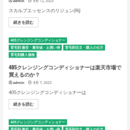
admin
8月 12, 2023
く
引
エ
だ
を
ッ
さ
スカルプエッセンスのリジュン(RiJ
極
セ
い
め
ン
て
ス
リ
続きを読む
お
を
ジ
得
最
ュ
に
安
ン
購
値
(RiJUN)
入
で
405クレンジングコンディショナー
を
す
買
お
る
育毛剤 激安・最安値・お買い得
育毛剤注文・購入の仕方
う
試
の
に
し
育毛剤購入価格
詳
は？
す
細
の
る
を
詳
405クレンジングコンディショナーは楽天市場で
な
ご
細
ら
覧
を
買えるのか？
単
く
ご
品
だ
覧
admin
8月 7, 2023
購
さ
く
入？
い
だ
そ
405クレンジングコンディショナーは
さ
れ
い
と
も
405
続きを読む
定
ク
期
レ
コ
ン
ー
ジ
405クレンジングコンディショナー
ス？
ン
の
グ
育毛剤 激安・最安値・お買い得
育毛剤注文・購入の仕方