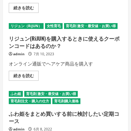
く
販
405
続きを読む
売
ク
さ
レ
れ
ン
て
ジ
リジュン（RiJUN）
女性育毛
育毛剤 激安・最安値・お買い得
い
ン
る
グ
の
コ
リジュン(RiJUN)を購入するときに使えるクーポ
か？
ン
の
デ
ンコードはあるのか？
詳
ィ
細
シ
admin
7月 10, 2023
を
ョ
ご
ナ
オンライン通販でヘアケア商品を購入す
覧
ー
く
の
だ
販
リ
続きを読む
さ
売
ジ
い
店
ュ
は
ン
ど
(RiJUN)
こ
ふわ姫
育毛剤 激安・最安値・お買い得
を
が
購
育毛剤注文・購入の仕方
育毛剤購入価格
お
入
す
す
す
る
ふわ姫をまとめ買いする前に検討したい定期コ
め？
と
の
ース
き
詳
に
細
使
admin
6月 8, 2022
を