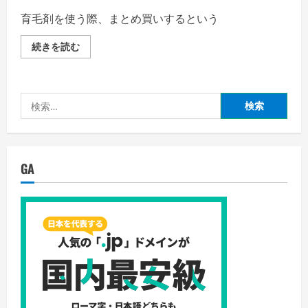
え
ご
る
育毛剤を使う際、まとめ買いするという
覧
ク
く
ー
だ
ポ
ふ
続きを読む
さ
ン
わ
い
コ
姫
ー
を
ド
ま
は
と
検
あ
め
る
買
索:
の
い
か？
す
の
る
詳
前
細
に
GA
を
検
ご
討
覧
し
く
た
だ
い
さ
定
い
期
コ
ー
ス
の
詳
細
を
ご