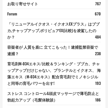
お取り寄せサイト
767
Forum
670
「リニューアルイクオス・イクオスEXプラス」はブブ
カ,チャップアップ,ポリピュアEX(比較)を凌駕したの
か？
484
容疑者が 人質を盾に 立てこもった！逮捕監禁容疑で
逮捕？
238
育毛剤M-034エキス/比較＆ランキング・ブブカ、チャ
ップアップだけじゃない、プランテルとイクオス、 海
藻エキス（M-034エキス）配合育毛剤でミノキシジル
と同等の育毛パワーを出す!
193
ストレス コントロール&頭皮マッサージで薄毛防止と
勃起力アップ（毛髪体験談）
186