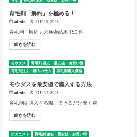
を
極
め
育毛剤「解約」を極める！
る！
の
admin
11月 19, 2023
詳
細
育毛剤「解約」の検索結果 150 件
を
ご
覧
育
続きを読む
く
毛
だ
剤
さ
「解
い
約」
モウダス
育毛剤 激安・最安値・お買い得
を
極
育毛剤注文・購入の仕方
育毛剤購入価格
め
る！
の
モウダスを最安値で購入する方法
詳
細
admin
11月 17, 2023
を
ご
育毛剤を購入する際、できるだけ安く買
覧
く
だ
モ
続きを読む
さ
ウ
い
ダ
ス
を
ボタニスト
育毛剤 激安・最安値・お買い得
最