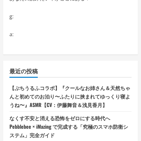
g:
a:
最近の投稿
【ぷちうるふコラボ】『クールなお姉さん＆天然ちゃ
んと初めてのお泊り〜ふたりに挟まれてゆっくり寝よ
うね〜』ASMR【CV：伊藤舞音＆浅見香月】
なくす不安と消える恐怖をゼロにする時代へ
Pebblebee × iMazing で完成する「究極のスマホ防衛シ
ステム」完全ガイド