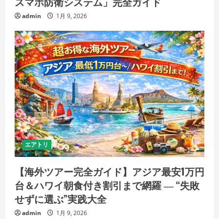
スマホ防衛システム」完全ガイド
admin
1月 9, 2026
エアトリ
【海外ツアー完全ガイド】アジア最安1万円
台＆ハワイ朝食付き割引まで網羅 ― “失敗
せずに選ぶ”実践大全
admin
1月 9, 2026