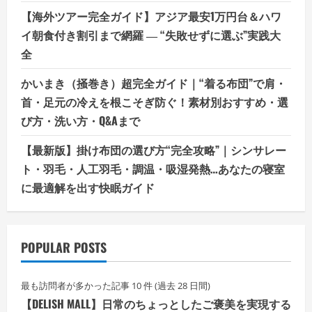
【海外ツアー完全ガイド】アジア最安1万円台＆ハワ
イ朝食付き割引まで網羅 ― “失敗せずに選ぶ”実践大
全
かいまき（掻巻き）超完全ガイド｜“着る布団”で肩・
首・足元の冷えを根こそぎ防ぐ！素材別おすすめ・選
び方・洗い方・Q&Aまで
【最新版】掛け布団の選び方“完全攻略”｜シンサレー
ト・羽毛・人工羽毛・調温・吸湿発熱…あなたの寝室
に最適解を出す快眠ガイド
POPULAR POSTS
最も訪問者が多かった記事 10 件 (過去 28 日間)
【DELISH MALL】日常のちょっとしたご褒美を実現する