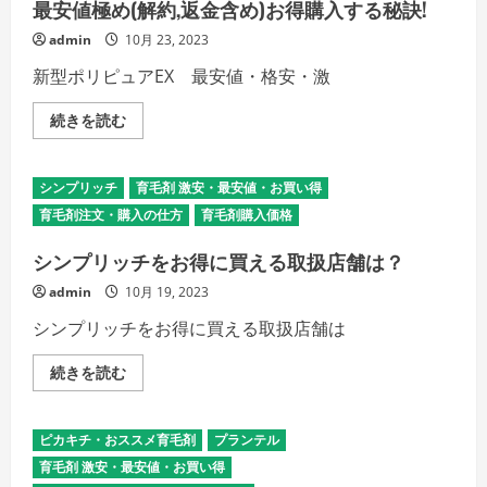
ゲ
最安値極め(解約,返金含め)お得購入する秘訣!
イ
克
ン
服
セ
admin
10月 23, 2023
対
ッ
策、
ト
新型ポリピュアEX 最安値・格安・激
こ
の
れ
定
が
期
新
続きを読む
で
便
型
き
は
ポ
な
ヘ
リ
き
ア
ピ
ゃ
シンプリッチ
育毛剤 激安・最安値・お買い得
バ
ュ
ス
ー
ア
キ
育毛剤注文・購入の仕方
育毛剤購入価格
ム
EX
ン
も
ヘ
手
【激
シンプリッチをお得に買える取扱店舗は？
ッ
に
安・
ド
入
最
の
admin
10月 19, 2023
る
安
詳
の
値・
細
シンプリッチをお得に買える取扱店舗は
詳
格
を
細
安】
ご
を
購
覧
シ
続きを読む
ご
入
く
ン
覧
術!!・
だ
プ
く
Amazon,
さ
リ
だ
楽
い
ッ
さ
天,
ピカキチ・おススメ育毛剤
プランテル
チ
い
ヤ
を
育毛剤 激安・最安値・お買い得
フ
お
オ