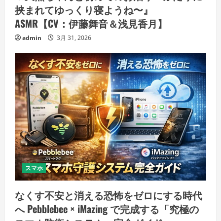
挟まれてゆっくり寝ようね〜』
ASMR【CV：伊藤舞音＆浅見香月】
admin
3月 31, 2026
スマホ
なくす不安と消える恐怖をゼロにする時代
へ Pebblebee × iMazing で完成する「究極の