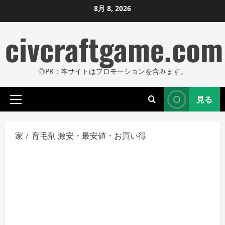
コ
8月 8, 2026
ン
civcraftgame.com
テ
ン
ツ
◎PR：本サイトはプロモーションを含みます。
に
ス
見る
キ
プ
ッ
ラ
プ
イ
家
育毛剤 激安・最安値・お買い得
し
マ
リ
ま
メ
す
ニ
ュ
ー