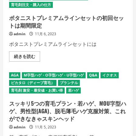
安
育毛剤注文・購入の仕方
値
で
購
ボタニストプレミアムラインセットの初回セッ
入
トは期間限定
す
る
方
admin
11月 6, 2023
法
の
ボタニストプレミアムラインセットには
詳
細
を
ボ
続きを読む
ご
タ
覧
ニ
く
ス
だ
ト
AGA
M字型ハゲ・O字型ハゲ・U字型ハゲ
Q&A
イクオス
さ
プ
い
レ
ピカタロ（ディープ育毛）
プランテル
ミ
ア
育毛剤 激安・最安値・お買い得
若ハゲ
ム
ラ
スッキリ5つの育毛プラン・若ハゲ、MOU字型ハ
イ
ン
ゲ、男性型(AGA)、脱毛薄毛ハゲ克服対策、これ
セ
ッ
ができなきゃスキンヘッド
ト
の
admin
11月 5, 2023
初
回