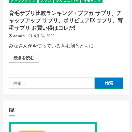
チャップアップ
ブブカ
ポリピュアEX
育毛サプリ
さ
ィ
い
ブ
ラ
育毛サプリ比較ランキング・ブブカ サプリ、チ
ッ
ク】
ャップアップ サプリ、ポリピュアEX サプリ、育
白
毛サプリ お買い得はコレだ!
髪
予
防
admin
6月 24, 2023
サ
プ
みなさんが今使っている育毛剤とともに
リ
を
飲
育
続きを読む
ん
毛
で
サ
み
プ
た！
リ
の
比
検
詳
較
細
ラ
索:
を
ン
ご
キ
覧
ン
く
グ・
だ
ブ
GA
さ
ブ
い
カ
サ
プ
リ、
チ