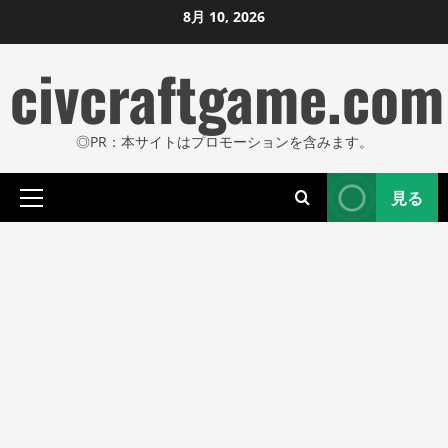
コ
8月 10, 2026
ン
civcraftgame.com
テ
ン
ツ
◎PR：本サイトはプロモーションを含みます。
に
ス
見る
キ
プ
ッ
ラ
プ
イ
し
マ
リ
ま
メ
す
ニ
ュ
ー