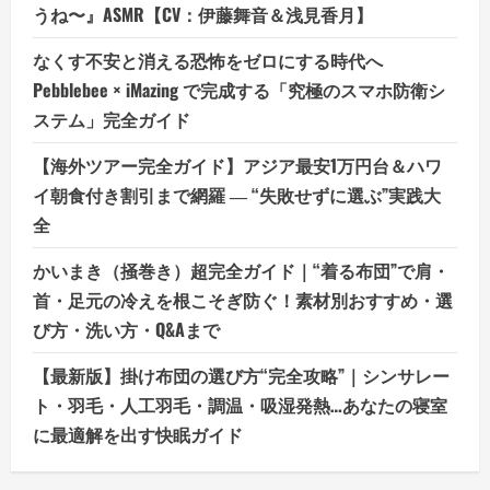
うね〜』ASMR【CV：伊藤舞音＆浅見香月】
なくす不安と消える恐怖をゼロにする時代へ
Pebblebee × iMazing で完成する「究極のスマホ防衛シ
ステム」完全ガイド
【海外ツアー完全ガイド】アジア最安1万円台＆ハワ
イ朝食付き割引まで網羅 ― “失敗せずに選ぶ”実践大
全
かいまき（掻巻き）超完全ガイド｜“着る布団”で肩・
首・足元の冷えを根こそぎ防ぐ！素材別おすすめ・選
び方・洗い方・Q&Aまで
【最新版】掛け布団の選び方“完全攻略”｜シンサレー
ト・羽毛・人工羽毛・調温・吸湿発熱…あなたの寝室
に最適解を出す快眠ガイド