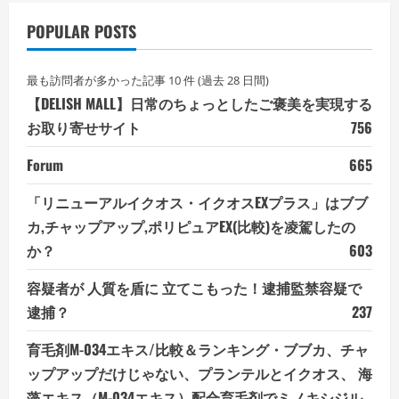
POPULAR POSTS
最も訪問者が多かった記事 10 件 (過去 28 日間)
【DELISH MALL】日常のちょっとしたご褒美を実現する
お取り寄せサイト
756
Forum
665
「リニューアルイクオス・イクオスEXプラス」はブブ
カ,チャップアップ,ポリピュアEX(比較)を凌駕したの
か？
603
容疑者が 人質を盾に 立てこもった！逮捕監禁容疑で
逮捕？
237
育毛剤M-034エキス/比較＆ランキング・ブブカ、チャ
ップアップだけじゃない、プランテルとイクオス、 海
藻エキス（M-034エキス）配合育毛剤でミノキシジル