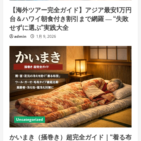
【海外ツアー完全ガイド】アジア最安1万円
台＆ハワイ朝食付き割引まで網羅 ― “失敗
せずに選ぶ”実践大全
admin
1月 9, 2026
Uncategorized
かいまき（掻巻き）超完全ガイド｜“着る布