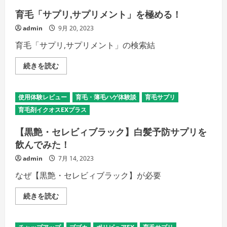
育毛「サプリ,サプリメント」を極める！
admin
9月 20, 2023
育毛「サプリ,サプリメント」の検索結
育
続きを読む
毛
「サ
プ
リ,
使用体験レビュー
育毛・薄毛ハゲ体験談
育毛サプリ
サ
プ
育毛剤イクオスEXプラス
リ
メ
ン
【黒艶・セレビィブラック】白髪予防サプリを
ト」
飲んでみた！
を
極
め
admin
7月 14, 2023
る！
の
なぜ【黒艶・セレビィブラック】が必要
詳
細
を
【黒
続きを読む
ご
艶・
覧
セ
く
レ
だ
ビ