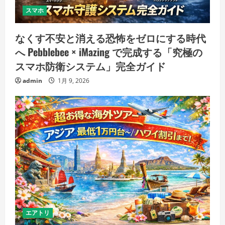
スマホ
なくす不安と消える恐怖をゼロにする時代
へ Pebblebee × iMazing で完成する「究極の
スマホ防衛システム」完全ガイド
admin
1月 9, 2026
エアトリ