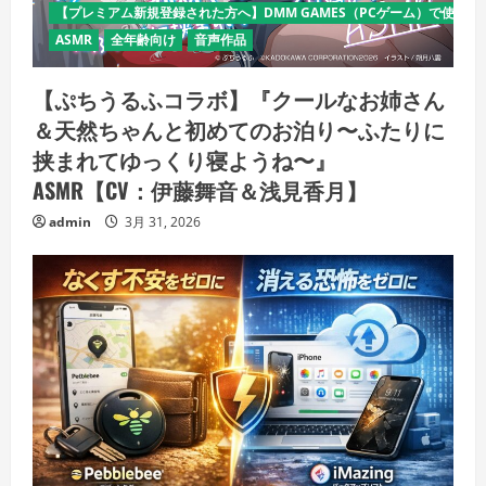
【プレミアム新規登録された方へ】DMM GAMES（PCゲーム）で使える
ASMR
全年齢向け
音声作品
【ぷちうるふコラボ】『クールなお姉さん
＆天然ちゃんと初めてのお泊り〜ふたりに
挟まれてゆっくり寝ようね〜』
ASMR【CV：伊藤舞音＆浅見香月】
admin
3月 31, 2026