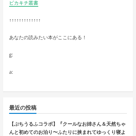
ピカキチ叢書
詳
細
を
ご
↑↑↑↑↑↑↑↑↑↑↑↑↑
覧
く
だ
さ
あなたの読みたい本がここにある！
い
g:
a:
最近の投稿
【ぷちうるふコラボ】『クールなお姉さん＆天然ちゃ
んと初めてのお泊り〜ふたりに挟まれてゆっくり寝よ