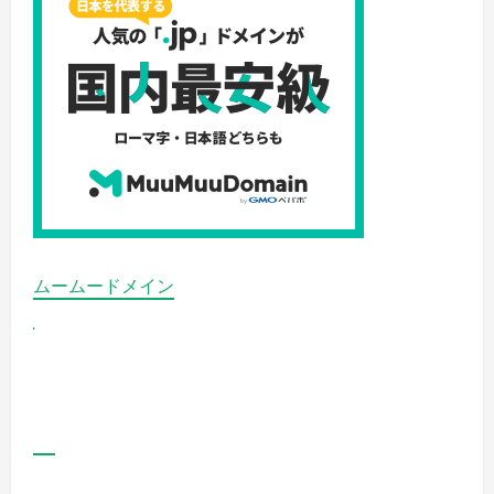
ャ
ッ
プ
ア
ッ
プ
サ
プ
リ、
ポ
リ
ピ
ュ
ア
EX
サ
プ
リ、
ムームードメイン
育
毛
サ
プ
リ
お
買
い
得
は
コ
レ
だ!
の