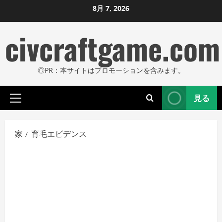
コ
8月 7, 2026
ン
civcraftgame.com
テ
ン
ツ
◎PR：本サイトはプロモーションを含みます。
に
ス
見る
キ
プ
ッ
ラ
プ
イ
家
育毛エビデンス
し
マ
リ
ま
メ
す
ニ
ュ
ー