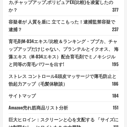
カ,チャップアップ,ポリピュアEX(比較)を凌駕したの
か？
377
容疑者が 人質を盾に 立てこもった！逮捕監禁容疑で
逮捕？
237
育毛剤M-034エキス/比較＆ランキング・ブブカ、チャ
ップアップだけじゃない、プランテルとイクオス、 海
藻エキス（M-034エキス）配合育毛剤でミノキシジル
と同等の育毛パワーを出す!
195
ストレス コントロール&頭皮マッサージで薄毛防止と
勃起力アップ（毛髪体験談）
186
サイトマップ
184
Amazon売れ筋商品リスト分析
151
巨大ヒロイン：スクリーンと心を支配する 「サイズに