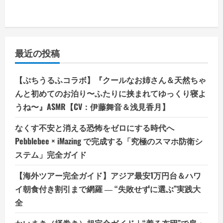
最近の投稿
【ぷちうるふコラボ】『クールなお姉さん＆天然ちゃ
んと初めてのお泊り〜ふたりに挟まれてゆっくり寝よ
うね〜』ASMR【CV：伊藤舞音＆浅見香月】
なくす不安と消える恐怖をゼロにする時代へ
Pebblebee × iMazing で完成する「究極のスマホ防衛シ
ステム」完全ガイド
【海外ツアー完全ガイド】アジア最安1万円台＆ハワ
イ朝食付き割引まで網羅 ― “失敗せずに選ぶ”実践大
全