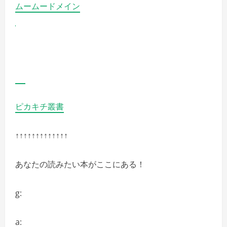
詳
ムームードメイン
細
を
ご
覧
く
だ
さ
い
ピカキチ叢書
↑↑↑↑↑↑↑↑↑↑↑↑↑
あなたの読みたい本がここにある！
g:
a: