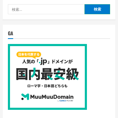
育
ス
毛
の
検
剤
あ
っ
る
索:
て
ピ
ど
カ
れ!?
イ
コ
チ
レ
お
GA
が
買
エ
い
ビ
得
デ
育
ン
毛
ス
剤
（根
購
拠）
入!!!
の
の
あ
詳
る
細
「育
を
毛
ご
剤
覧
比
く
較
だ
ラ
さ
ン
い
キ
ン
グ」
だ!!!
の