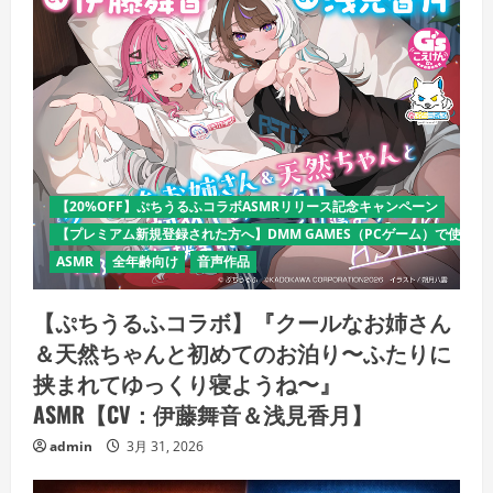
【20%OFF】ぷちうるふコラボASMRリリース記念キャンペーン
【プレミアム新規登録された方へ】DMM GAMES（PCゲーム）で使える
ASMR
全年齢向け
音声作品
【ぷちうるふコラボ】『クールなお姉さん
＆天然ちゃんと初めてのお泊り〜ふたりに
挟まれてゆっくり寝ようね〜』
ASMR【CV：伊藤舞音＆浅見香月】
admin
3月 31, 2026