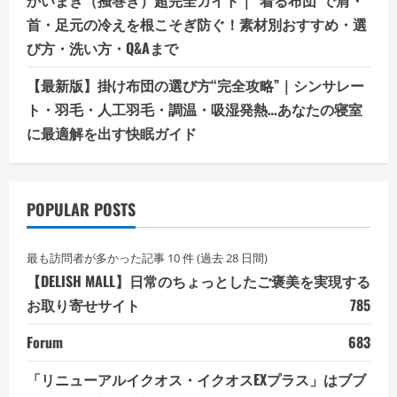
かいまき（掻巻き）超完全ガイド｜“着る布団”で肩・
首・足元の冷えを根こそぎ防ぐ！素材別おすすめ・選
び方・洗い方・Q&Aまで
【最新版】掛け布団の選び方“完全攻略”｜シンサレー
ト・羽毛・人工羽毛・調温・吸湿発熱…あなたの寝室
に最適解を出す快眠ガイド
POPULAR POSTS
最も訪問者が多かった記事 10 件 (過去 28 日間)
【DELISH MALL】日常のちょっとしたご褒美を実現する
お取り寄せサイト
785
Forum
683
「リニューアルイクオス・イクオスEXプラス」はブブ