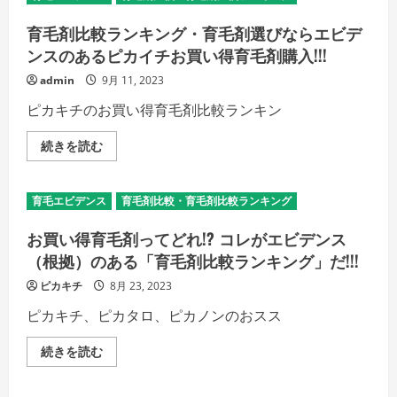
育毛剤比較ランキング・育毛剤選びならエビデ
ンスのあるピカイチお買い得育毛剤購入!!!
admin
9月 11, 2023
ピカキチのお買い得育毛剤比較ランキン
育
続きを読む
毛
剤
比
較
育毛エビデンス
育毛剤比較・育毛剤比較ランキング
ラ
ン
キ
お買い得育毛剤ってどれ!? コレがエビデンス
ン
グ・
（根拠）のある「育毛剤比較ランキング」だ!!!
育
毛
ピカキチ
8月 23, 2023
剤
選
ピカキチ、ピカタロ、ピカノンのおスス
び
な
ら
お
続きを読む
エ
買
ビ
い
デ
得
ン