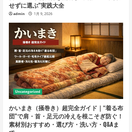
せずに選ぶ”実践大全
admin
1月 9, 2026
Uncategorized
かいまき（掻巻き）超完全ガイド｜“着る布
団”で肩・首・足元の冷えを根こそぎ防ぐ！
素材別おすすめ・選び方・洗い方・Q&Aま