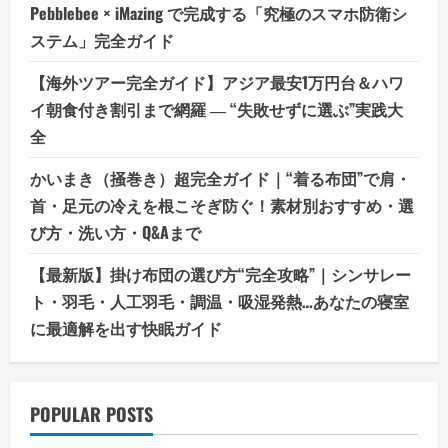
Pebblebee × iMazing で完成する「究極のスマホ防衛シ
ステム」完全ガイド
【海外ツアー完全ガイド】アジア最安1万円台＆ハワ
イ朝食付き割引まで網羅 ― “失敗せずに選ぶ”実践大
全
かいまき（掻巻き）超完全ガイド｜“着る布団”で肩・
首・足元の冷えを根こそぎ防ぐ！素材別おすすめ・選
び方・洗い方・Q&Aまで
【最新版】掛け布団の選び方“完全攻略”｜シンサレー
ト・羽毛・人工羽毛・調温・吸湿発熱…あなたの寝室
に最適解を出す快眠ガイド
POPULAR POSTS