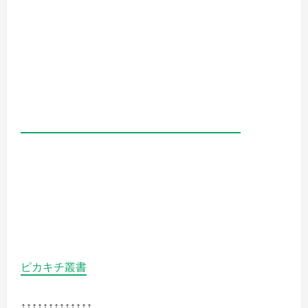
い
ピカキチ叢書
↑↑↑↑↑↑↑↑↑↑↑↑↑