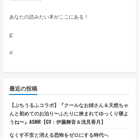
あなたの読みたい本がここにある！
g:
a:
最近の投稿
【ぷちうるふコラボ】『クールなお姉さん＆天然ちゃ
んと初めてのお泊り〜ふたりに挟まれてゆっくり寝よ
うね〜』ASMR【CV：伊藤舞音＆浅見香月】
なくす不安と消える恐怖をゼロにする時代へ