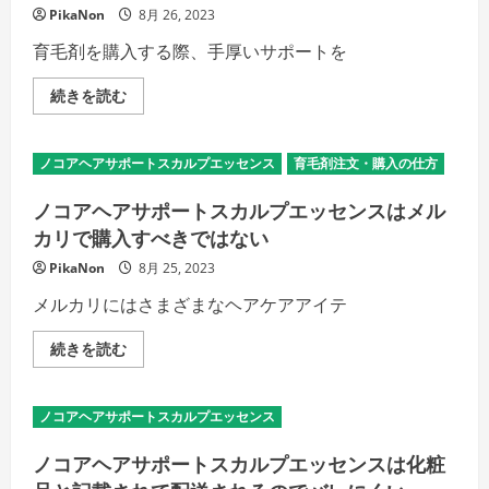
い
ル
PikaNon
8月 26, 2023
の
プ
詳
エ
育毛剤を購入する際、手厚いサポートを
細
ッ
を
セ
ご
ン
ノ
続きを読む
覧
ス
コ
く
の
ア
だ
定
ヘ
さ
期
ア
い
便
ノコアヘアサポートスカルプエッセンス
育毛剤注文・購入の仕方
サ
で
ポ
も
ー
ノコアヘアサポートスカルプエッセンスはメル
ら
ト
え
ス
カリで購入すべきではない
る
カ
プ
ル
PikaNon
レ
8月 25, 2023
プ
ゼ
エ
ン
メルカリにはさまざまなヘアケアアイテ
ッ
ト
セ
の
ン
詳
ノ
続きを読む
ス
細
コ
は
を
ア
電
ご
ヘ
話
覧
ア
の
ノコアヘアサポートスカルプエッセンス
く
サ
サ
だ
ポ
ポ
さ
ー
ノコアヘアサポートスカルプエッセンスは化粧
ー
い
ト
ト
ス