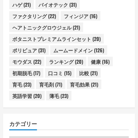
ハゲ
(21)
バイオテック
(31)
ファクタリング
(22)
フィンジア
(16)
ヘアトニックグロウジェル
(21)
ボタニストプレミアムラインセット
(20)
ポリピュア
(31)
ムームードメイン
(126)
モウダス
(22)
ランキング
(20)
健康
(16)
初期脱毛
(17)
口コミ
(15)
比較
(21)
育毛
(23)
育毛剤
(71)
育毛効果
(21)
英語学習
(20)
薄毛
(23)
カテゴリー