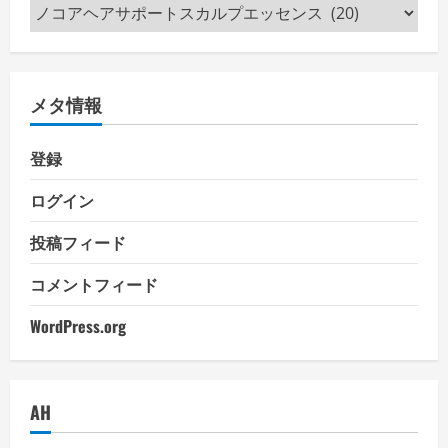
カ
テ
ゴ
リ
メタ情報
ー
登録
ログイン
投稿フィード
コメントフィード
WordPress.org
AH