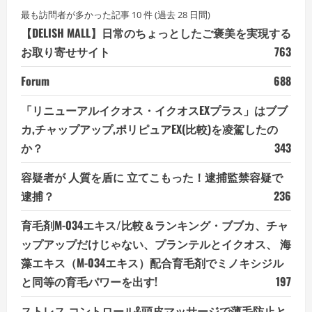
最も訪問者が多かった記事 10 件 (過去 28 日間)
【DELISH MALL】日常のちょっとしたご褒美を実現する
お取り寄せサイト
763
Forum
688
「リニューアルイクオス・イクオスEXプラス」はブブ
カ,チャップアップ,ポリピュアEX(比較)を凌駕したの
か？
343
容疑者が 人質を盾に 立てこもった！逮捕監禁容疑で
逮捕？
236
育毛剤M-034エキス/比較＆ランキング・ブブカ、チャ
ップアップだけじゃない、プランテルとイクオス、 海
藻エキス（M-034エキス）配合育毛剤でミノキシジル
と同等の育毛パワーを出す!
197
ストレス コントロール&頭皮マッサージで薄毛防止と