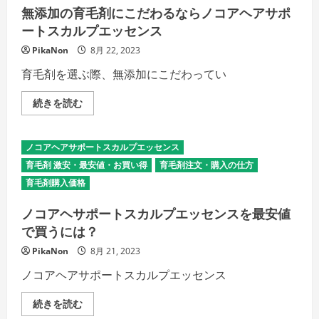
さ
い
ア
無添加の育毛剤にこだわるならノコアヘアサポ
れ
サ
て
ートスカルプエッセンス
ポ
配
ー
送
ト
PikaNon
8月 22, 2023
さ
ス
れ
カ
育毛剤を選ぶ際、無添加にこだわってい
る
ル
の
プ
で
エ
無
続きを読む
バ
ッ
添
レ
セ
加
に
ン
の
く
ス
育
い
ノコアヘアサポートスカルプエッセンス
は
毛
の
買
剤
詳
育毛剤 激安・最安値・お買い得
育毛剤注文・購入の仕方
え
に
細
る
こ
を
育毛剤購入価格
の
だ
ご
か？
わ
覧
の
ノコアヘサポートスカルプエッセンスを最安値
る
く
詳
な
だ
で買うには？
細
ら
さ
を
ノ
い
ご
PikaNon
コ
8月 21, 2023
覧
ア
く
ヘ
ノコアヘアサポートスカルプエッセンス
だ
ア
さ
サ
い
ポ
ノ
続きを読む
ー
コ