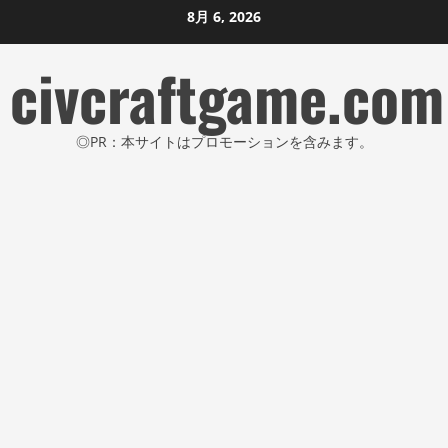
コ
8月 6, 2026
ン
civcraftgame.com
テ
ン
ツ
◎PR：本サイトはプロモーションを含みます。
に
ス
キ
ッ
プ
し
ま
す