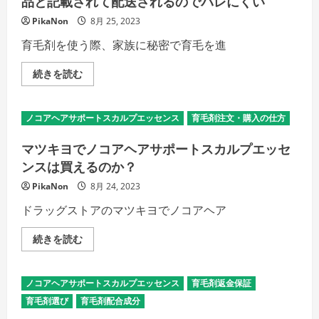
品と記載されて配送されるのでバレにくい
が
カ
あ
ル
PikaNon
る
8月 25, 2023
プ
か
エ
ら
育毛剤を使う際、家族に秘密で育毛を進
ッ
安
セ
心
ン
の
ノ
続きを読む
ス
詳
コ
は
細
ア
メ
を
ヘ
ル
ご
ア
カ
ノコアヘアサポートスカルプエッセンス
育毛剤注文・購入の仕方
覧
サ
リ
く
ポ
で
だ
ー
マツキヨでノコアヘアサポートスカルプエッセ
購
さ
ト
入
い
ス
ンスは買えるのか？
す
カ
べ
ル
PikaNon
き
8月 24, 2023
プ
で
エ
は
ドラッグストアのマツキヨでノコアヘア
ッ
な
セ
い
ン
の
マ
続きを読む
ス
詳
ツ
は
細
キ
化
を
ヨ
粧
ご
で
品
ノコアヘアサポートスカルプエッセンス
育毛剤返金保証
覧
ノ
と
く
コ
育毛剤選び
育毛剤配合成分
記
だ
ア
載
さ
ヘ