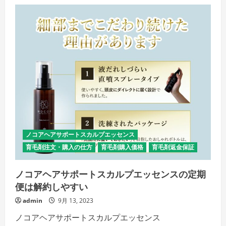
ノコアヘアサポートスカルプエッセンス
育毛剤注文・購入の仕方
育毛剤購入価格
育毛剤返金保証
ノコアヘアサポートスカルプエッセンスの定期
便は解約しやすい
admin
9月 13, 2023
ノコアヘアサポートスカルプエッセンス