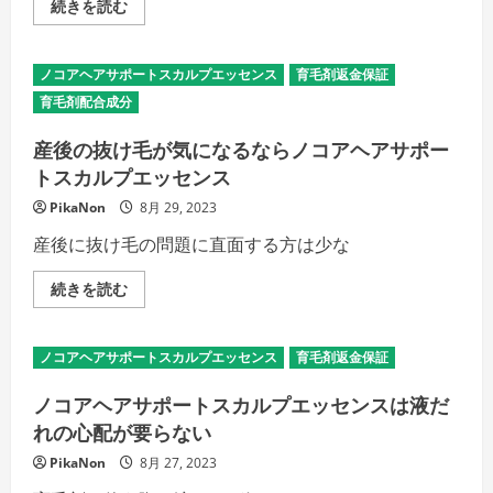
ノ
続きを読む
だ
ス
コ
さ
は
ア
い
妊
ヘ
娠
ア
線
ノコアヘアサポートスカルプエッセンス
育毛剤返金保証
サ
の
ポ
育毛剤配合成分
ケ
ー
ア
ト
で
ス
産後の抜け毛が気になるならノコアヘアサポー
知
カ
ら
トスカルプエッセンス
ル
れ
プ
る
エ
PikaNon
8月 29, 2023
ブ
ッ
ラ
セ
産後に抜け毛の問題に直面する方は少な
ン
ン
ド
ス
発
の
産
続きを読む
の
使
後
商
い
の
品
方
抜
の
は
け
詳
ノコアヘアサポートスカルプエッセンス
育毛剤返金保証
簡
毛
細
単？
が
を
の
気
ご
ノコアヘアサポートスカルプエッセンスは液だ
詳
に
覧
細
な
れの心配が要らない
く
を
る
だ
ご
な
さ
PikaNon
8月 27, 2023
覧
ら
い
く
ノ