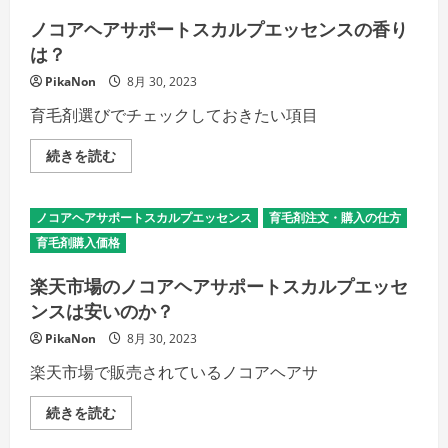
成
ト
分
ス
ノコアヘアサポートスカルプエッセンスの香り
は？
カ
の
は？
ル
詳
プ
細
エ
PikaNon
8月 30, 2023
を
ッ
ご
セ
育毛剤選びでチェックしておきたい項目
覧
ン
く
ス
だ
の
ノ
続きを読む
さ
成
コ
い
果
ア
を
ヘ
実
ア
ノコアヘアサポートスカルプエッセンス
育毛剤注文・購入の仕方
感
サ
す
ポ
育毛剤購入価格
る
ー
ま
ト
で
ス
楽天市場のノコアヘアサポートスカルプエッセ
の
カ
時
ンスは安いのか？
ル
間
プ
は？
エ
PikaNon
8月 30, 2023
の
ッ
詳
セ
楽天市場で販売されているノコアヘアサ
細
ン
を
ス
ご
の
楽
続きを読む
覧
香
天
く
り
市
だ