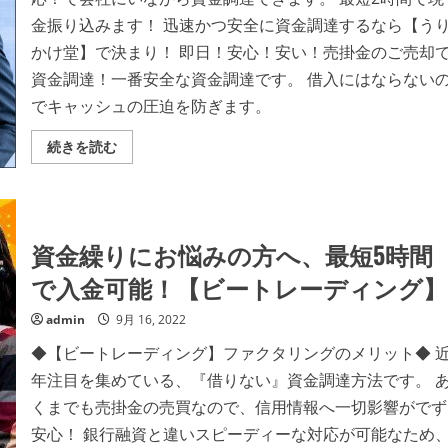
3
覧
時
く
金振り込みます！ 迅速かつ安全に資金調達するなら【う
間
だ
で
さ
かけ堂】で決まり！ 即日！安心！安い！売掛金のご売却
買
い
取！
資金調達！一番安全な資金調達です。 借入にはならない
低
手
でキャッシュの圧迫を防ぎます。
数
料！
西
株
続きを読む
日
式
本
会
エ
社
リ
ｈ
ア
ｓ
に
１
特
最
資金繰りにお悩みの方へ、最短5時間
化、
短
全
2
で入金可能！【ビートレーディング】
国
時
対
間
応
で
admin
9月 16, 2022
【フ
の
ァ
資
◆【ビートレーディング】ファクタリングのメリット◆ 
ク
金
タ
調
年注目を集めている、『借りない』資金調達方法です。 
リ
達！
ン
ク
くまでも売掛金の売買なので、信用情報へ一切影響がでず
グ
ラ
福
ウ
安心！ 銀行融資と違いスピーディーな対応が可能なため
岡
ド