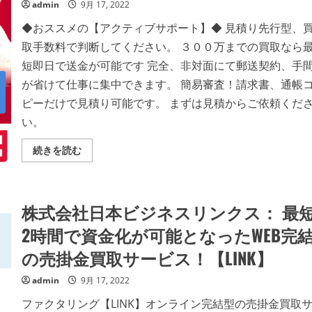
admin
9月 17, 2022
◆おススメの【アクティブサポート】◆ 見積り先行型、
取手数料で判断してください。 ３００万までの買取なら
短即日で送金が可能です 完全、非対面にて郵送契約、手
が省けて仕事に集中できます。 簡易審査！請求書、通帳
ピーだけで見積り可能です。 まずは見積からご依頼くだ
い。
簡
続きを読む
単！
会
社
に
い
株式会社日本ビジネスリンクス： 最
な
が
ら
2時間で資金化が可能となったWEB完
請
求
の売掛金買取サービス！【LINK】
書
一
枚
admin
9月 17, 2022
で
楽々
ファクタリング【LINK】オンライン完結型の売掛金買取
資