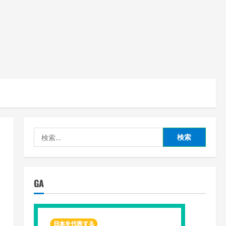
検
索:
GA