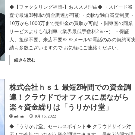
時
間
◆【ファクタリング福岡-】おススメ理由◆ ・スピード審
で
査で最短3時間の資金調達が可能 ・柔軟な独自審査制度 ・
資
金
10万から1000万まで売掛金の買取が可能 ・関東圏の同業
化
が
サービスよりも低利率（業界最低手数料2％〜） ・保証
可
能
人、担保不要、来店不要※ ※メールや電話のみの契約可
と
な
績も多数ございますので お気軽にご連絡ください。
っ
た
WEB
有
続きを読む
完
限
結
会
の
社
売
ト
掛
ラ
金
株式会社ｈｓ１ 最短2時間での資金調
ス
買
ト・
取
コ
達！クラウドでオフィスに居ながら
サ
ー
ー
ポ
ビ
楽々資金繰りは「うりかけ堂」
レ
ス！
ー
【LINK】
シ
の
admin
9月 16, 2022
ョ
詳
ン
細
◆「うりかけ堂」セールスポイント◆ クラウドサイン対
最
を
短
ご
応！で会社にいながら資金調達できます。 最短2時間で現