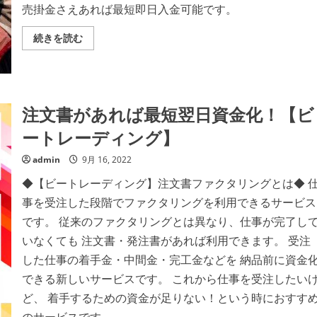
】
で
売掛金さえあれば最短即日入金可能です。
の
オ
詳
フ
細
ィ
資
続きを読む
を
ス
金
ご
に
繰
覧
居
り
く
な
に
だ
が
お
さ
ら
悩
い
楽々
み
注文書があれば最短翌日資金化！【ビ
資
の
金
方
ートレーディング】
繰
へ、
り
最
は
短
admin
9月 16, 2022
「う
5
り
時
か
◆【ビートレーディング】注文書ファクタリングとは◆ 
間
け
で
事を受注した段階でファクタリングを利用できるサービス
堂」
入
の
金
です。 従来のファクタリングとは異なり、仕事が完了し
詳
可
細
能！
いなくても 注文書・発注書があれば利用できます。 受注
を
【ビ
ご
ー
した仕事の着手金・中間金・完工金などを 納品前に資金
覧
ト
く
レ
できる新しいサービスです。 これから仕事を受注したい
だ
ー
さ
デ
ど、 着手するための資金が足りない！という時におすす
い
ィ
ン