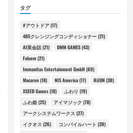
タグ
#アウトドア
(17)
405クレンジングコンディショナー
(21)
AI英会話
(21)
DMM GAMES
(43)
Falcom
(21)
Immanitas Entertainment GmbH
(69)
Macaron
(18)
NIS America
(17)
RiJUN
(30)
XSEED Games
(18)
ふわり
(19)
フ
ふわ姫
(25)
アイマジック
(78)
アークシステムワークス
(27)
イクオス
(26)
コンパイルハート
(39)