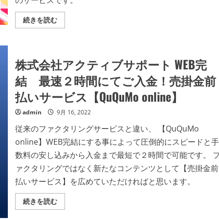
のサービスです。
グ】
の
詳
注
続きを読む
細
文
を
書
ご
が
覧
あ
く
れ
だ
株式会社アクティブサポート WEB完
ば
さ
最
い
短
結 最速２時間にてご入金！売掛金前
翌
日
払いサービス【QuQuMo online】
資
金
化！
admin
9月 16, 2022
【ビ
ー
従来のファクタリングサービスと違い、 【QuQuMo
ト
レ
online】WEB完結にする事によって圧倒的にスピードと手
ー
デ
数料の安し込みから入金まで最短で２時間で可能です。 
ィ
ン
ァクタリングではなく新たなコンテンツとして【売掛金前
グ】
の
払いサービス】を広めていただければと思います。
詳
細
を
株
続きを読む
ご
式
覧
会
く