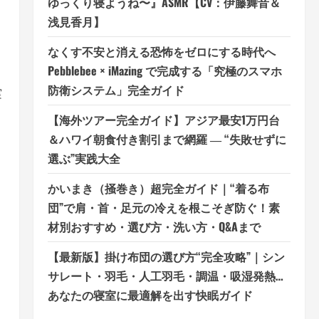
ゆっくり寝ようね〜』ASMR【CV：伊藤舞音＆
浅見香月】
なくす不安と消える恐怖をゼロにする時代へ
Pebblebee × iMazing で完成する「究極のスマホ
防衛システム」完全ガイド
実
【海外ツアー完全ガイド】アジア最安1万円台
＆ハワイ朝食付き割引まで網羅 ― “失敗せずに
選ぶ”実践大全
かいまき（掻巻き）超完全ガイド｜“着る布
団”で肩・首・足元の冷えを根こそぎ防ぐ！素
材別おすすめ・選び方・洗い方・Q&Aまで
【最新版】掛け布団の選び方“完全攻略”｜シン
サレート・羽毛・人工羽毛・調温・吸湿発熱…
あなたの寝室に最適解を出す快眠ガイド