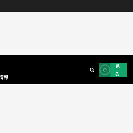
見
る
情報