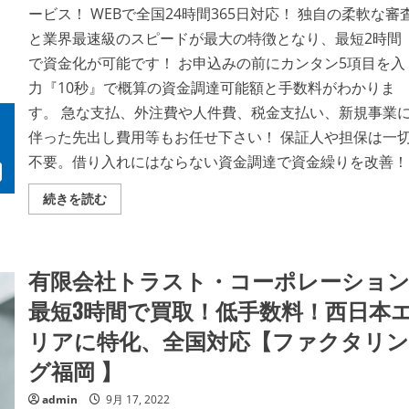
金
ービス！ WEBで全国24時間365日対応！ 独自の柔軟な審
調
達。
と業界最速級のスピードが最大の特徴となり、最短2時間
最
短
で資金化が可能です！ お申込みの前にカンタン5項目を入
３
０
力『10秒』で概算の資金調達可能額と手数料がわかりま
分
で
す。 急な支払、外注費や人件費、税金支払い、新規事業
無
料
伴った先出し費用等もお任せ下さい！ 保証人や担保は一
見
積！
不要。借り入れにはならない資金調達で資金繰りを改善！
【ア
ク
テ
株
続きを読む
ィ
式
ブ
会
サ
社
ポ
日
ー
本
有限会社トラスト・コーポレーショ
ト】
ビ
の
ジ
詳
ネ
最短3時間で買取！低手数料！西日本
細
ス
を
リ
リアに特化、全国対応【ファクタリン
ご
ン
覧
ク
グ福岡 】
く
ス：
だ
最
さ
短
admin
9月 17, 2022
い
2