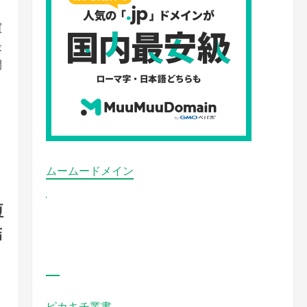
買
最
間
コ
さ
ムームードメイン
短
結
サ
ピカキチ叢書