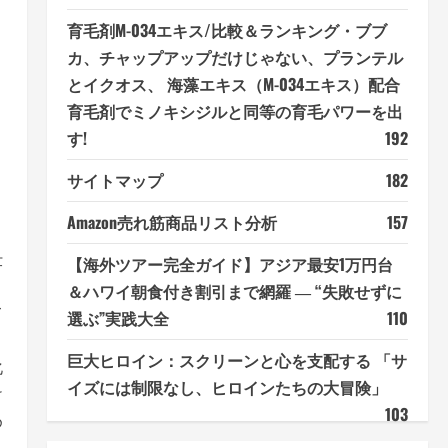
育毛剤M-034エキス/比較＆ランキング・ブブ
カ、チャップアップだけじゃない、プランテル
とイクオス、 海藻エキス（M-034エキス）配合
育毛剤でミノキシジルと同等の育毛パワーを出
す!
192
サイトマップ
182
Amazon売れ筋商品リスト分析
157
仕
【海外ツアー完全ガイド】アジア最安1万円台
＆ハワイ朝食付き割引まで網羅 ― “失敗せずに
て
選ぶ”実践大全
110
巨大ヒロイン：スクリーンと心を支配する 「サ
化
イズには制限なし、ヒロインたちの大冒険」
け
103
め