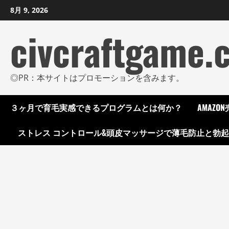
コ
8月 9, 2026
ン
civcraftgame.
テ
ン
ツ
に
◎PR：本サイトはプロモーションを含みます。
ス
キ
３ヶ月で育毛実感できるプログラムとは何か？
AMAZ
ッ
プ
ストレス コントロール&頭皮マッサージで薄毛防止と勃
し
ま
す