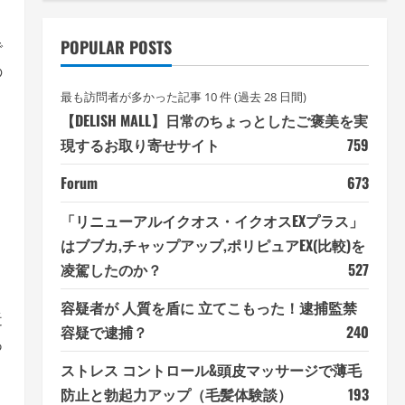
り
POPULAR POSTS
で
の
最も訪問者が多かった記事 10 件 (過去 28 日間)
【DELISH MALL】日常のちょっとしたご褒美を実
現するお取り寄せサイト
759
Forum
673
「リニューアルイクオス・イクオスEXプラス」
はブブカ,チャップアップ,ポリピュアEX(比較)を
凌駕したのか？
527
容疑者が 人質を盾に 立てこもった！逮捕監禁
近
容疑で逮捕？
240
あ
ストレス コントロール&頭皮マッサージで薄毛
、
防止と勃起力アップ（毛髪体験談）
193