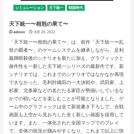
シミュレーション
天下統一
戦国時代
天下統一〜相剋の果て〜
admin
8月 20, 2022
「天下統一〜相剋の果て〜」は、前作「天下統一〜乱
世の覇者〜」のゲームシステムを継承しながら、足利
義輝暗殺後のシナリオを新たに加え、グラフィックと
操作性を一新した天下統一シリーズの最新作です。新
シナリオでは、これまでのシナリオではなかなか再現
できなかった、毛利対織田の一大決戦や、武田家、上
杉家、北条家などの名だたる家臣が勢揃いしているな
かでの戦いなどを楽しむことが可能となりました。ゲ
ーム中のグラフィックは全て新規書き下ろしで、合戦
画面も上空から見おろした全く新しい画面を採用して
います。また、一体化された全国マップでのプレイ
で、全体の状況が掴みやすくなり、これまで以上に快