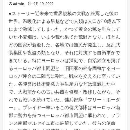
admin
9月 19, 2022
●ストーリー近未来で世界規模の大戦が終焉した後の
世界。温暖化による旱魃などで人類は人口が10億以下
にまで激減してしまった。かつて黄金の穂を垂らして
いた小麦畑は、いまや荒れ果てた荒野となり、ほとん
どの国家が衰退した。各地では難民が発生し、反乱武
装集団や夜盗の類となり、それに対抗する自衛軍がで
きている。特にヨーロッパは深刻で、自治独立を掲げ
るヨーロッパ都市同盟と、旧国家の枠を固執するヨー
ロッパ連合の二陣営に割れ、戦火を交えるに至ってい
た。各陣営は技術開発力や生産力などは激減した中
で、大戦前からの古い兵器を修理・改修しながら、そ
れでも戦いを続けていた。傭兵部隊『フリー・ボーダ
ー』。プレイヤー率いるこの傭兵部隊はヨーロッパ南
部に勢力を持つヨーロッパ都市同盟に雇われて、フラ
ンス南部マルセイユ市に駐留していた。彼らの使命