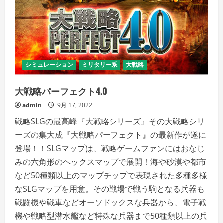
シミュレーション
ミリタリー系
大戦略
大戦略パーフェクト4.0
admin
9月 17, 2022
戦略SLGの最高峰『大戦略シリーズ』その大戦略シリ
ーズの集大成『大戦略パーフェクト』の最新作が遂に
登場！！SLGマップは、戦略ゲームファンにはおなじ
みの六角形のヘックスマップで展開！海や砂漠や都市
など50種類以上のマップチップで表現された多種多様
なSLGマップを用意。その戦場で戦う駒となる兵器も
戦闘機や戦車などオーソドックスな兵器から、電子戦
機や戦略型潜水艦など特殊な兵器まで50種類以上の兵