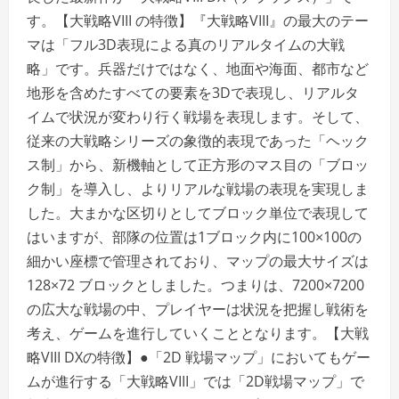
す。【大戦略VIII の特徴】『大戦略VIII』の最大のテー
マは「フル3D表現による真のリアルタイムの大戦
略」です。兵器だけではなく、地面や海面、都市など
地形を含めたすべての要素を3Dで表現し、リアルタ
イムで状況が変わり行く戦場を表現します。そして、
従来の大戦略シリーズの象徴的表現であった「ヘック
ス制」から、新機軸として正方形のマス目の「ブロッ
ク制」を導入し、よりリアルな戦場の表現を実現しま
した。大まかな区切りとしてブロック単位で表現して
はいますが、部隊の位置は1ブロック内に100×100の
細かい座標で管理されており、マップの最大サイズは
128×72 ブロックとしました。つまりは、7200×7200
の広大な戦場の中、プレイヤーは状況を把握し戦術を
考え、ゲームを進行していくこととなります。【大戦
略VIII DXの特徴】●「2D 戦場マップ」においてもゲー
ムが進行する「大戦略VIII」では「2D戦場マップ」で