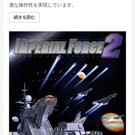
適な操作性を実現しています。
天
続きを読む
下
統
一〜
相
剋
の
果
て〜
の
詳
細
を
ご
覧
く
だ
さ
い