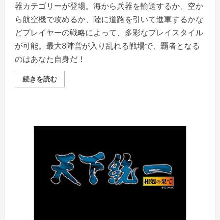
器カテゴリーが登場。海から兵器を輸送するか、空か
ら航空機で攻めるか、陸に道路を引いて進軍するかな
どプレイヤーの戦略によって、多彩なプレイスタイル
が可能。最大8陣営が入り乱れる戦場で、覇者となる
のはあなた自身だ！
大
続きを読む
戦
略
パ
ー
フ
ェ
ク
ト
4.0
の
詳
細
を
ご
覧
く
だ
さ
い