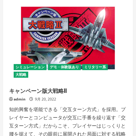
シミュレーション
デモ・体験版あり
ミリタリー系
大戦略
キャンペーン版大戦略II
admin
9月 20, 2022
知的興奮を堪能できる「交互ターン方式」を採用。プ
レイヤーとコンピュータが交互に手番を繰り返す「交
互ターン方式」だからこそ、プレイヤーはじっくりと
腰を据えて、その眼前に展開された局面に対する戦略