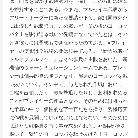
は、同市を脅かす武装勢力を一掃し、この方面の治安
を維持することである。今また、マルセイユ代表から
フリー・ボーダーに新たな要請が下る。敵は同市郊外
に出没した武装勢力。この戦いが、その後のヨーロッ
パ全土を駆け巡る戦いの発端になっていたとは、その
とき彼らには予想もできなかったのである。●プレイ
ヤーの使命は？戦場の要は歩兵である。『新大戦略バ
トルオブソルジャー』はその歩兵に主眼をおいた、新
機軸のウォーシミュレーションゲームである。プレイ
ヤーは傭兵部隊の隊長となり、混迷のヨーロッパを戦
い抜いていく。その中で、与えられた作戦において、
目標を占領したり、敵を撃退したりし、勝利を収める
ことがプレイヤーの使命となる。そのためには限られ
た予算の中で、個性的な下士官たちを操り、臨機応変
に作戦を展開していかなければならない。そのために
は新たな戦略眼を持つ事が求められる。●傭兵部隊を
率いて、緊迫のヨーロッパを駆け抜けろ！ヨーロッパ