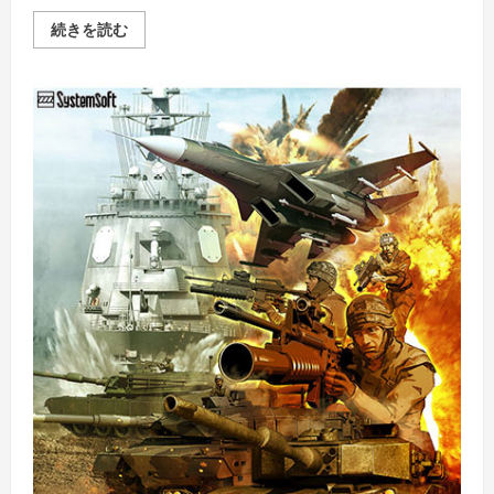
大
続きを読む
戦
略
VIII
DX（デ
ラ
ッ
ク
ス）
の
詳
細
を
ご
覧
く
だ
さ
い