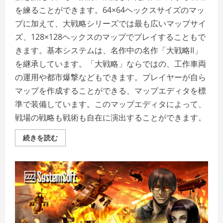
を練ることができます。64×64ヘックスサイズのマッ
プに加えて、大戦略シリーズでは最も広いマップサイ
ズ、128×128ヘックスのマップでプレイすることもで
きます。基本システムは、名作中の名作「大戦略II」
を継承しています。「大戦略」ならではの、工作車両
の運用や都市爆撃などもできます。プレイヤーが自ら
マップを作成することができる、マップエディタを標
準で装備しています。このマップエディタによって、
戦場の戦略も戦術も自在に演出することができます。
キ
続きを読む
ャ
ン
ペ
ー
ン
版
大
戦
略
II
の
詳