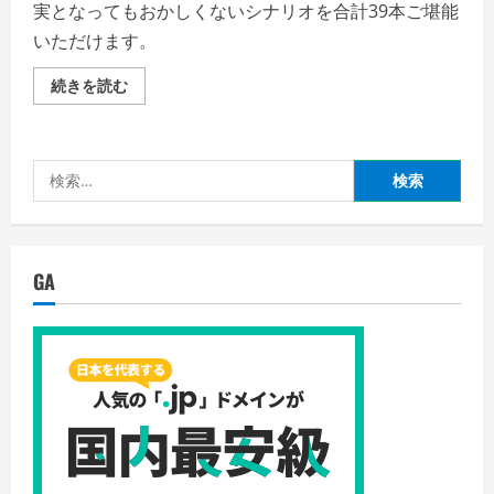
実となってもおかしくないシナリオを合計39本ご堪能
いただけます。
現
続きを読む
代
大
戦
略
2019〜
検
臨
界
索:
の
天
秤！
譲
ら
GA
ぬ
国
威
と
世
界
大
戦〜
の
詳
細
を
ご
覧