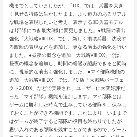
機までとしていましたが、「DX」では、兵器を大き
く見せる特徴は生かしたまま、より迫力のあるリアル
な戦場を表現したいと考え、表示する3D兵器モデル
は1部隊につき最大3機に変更しました。●戦闘の演出
強化「大戦略VIII DX」では、新しく損壊兵器、沈没す
る艦船の表現などを追加し、更なる演出の強化を行い
ました。●昼夜の概念を追加「大戦略VIII DX」では、
昼夜の概念を追加し、時間の経過が認識できると同時
に、視覚的な演出も強化しました。●マイ部隊機能の
追加「大戦略VIII DX」では、PC 版「大戦略パーフェ
クト2.0DX」などで実装され、ユーザーに大変好評だ
った「マイ部隊」機能を追加します。マイ部隊とは、
ゲームに勝利した時点で生存している部隊を、保存し
ておくことができる機能です。これにより、いままで
はゲームが終了すると部隊の役目も終わりでしたが、
思い入れのある部隊を残すことができるので、ゲーム