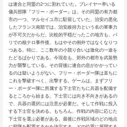
は連合と同盟の2つに割れていた。プレイヤー率いる
傭兵部隊『フリー・ボーダー』は、その同盟の有力都
市の一つ、マルセイユ市に駐留していた。治安の悪化
したフランス南部では、治安維持力という名の軍事力
が不可欠だからだ。比較的平穏だったこの地方も、パ
リでの核テロ事件後、もはやその例外ではなくなりつ
つある。特に、ここ数年の小競り合いは激化の一途を
たどるばかりである。今現在も、郊外の都市を武装勢
力が襲撃している。その背後に連合の息がかかってい
るのは疑いようがない。フリー・ボーダー隊は直ちに
これを撃破すべく、出撃する。ゲームは、まずフリ
ー・ボーダー隊に所属する下士官たちに兵器を配備す
るところから始まる。下士官には向き不向きがあるの
で、兵器の選択には注意が必要だ。そして作戦に投入
する下士官を決める。もちろん、作戦の内容に応じた
下士官を選ぶ必要がある。最後に作戦区域のどの地点
に部隊を配置するかを決定する。どの位置に展開する