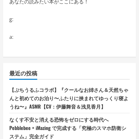
あなたの読みたい本がここにある！
g:
a:
最近の投稿
【ぷちうるふコラボ】『クールなお姉さん＆天然ちゃ
んと初めてのお泊り〜ふたりに挟まれてゆっくり寝よ
うね〜』ASMR【CV：伊藤舞音＆浅見香月】
なくす不安と消える恐怖をゼロにする時代へ
Pebblebee × iMazing で完成する「究極のスマホ防衛シ
ステム」完全ガイド