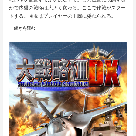
かで序盤の戦略は大きく変わる。ここで作戦がスター
トする。勝敗はプレイヤーの手腕に委ねられる。
新
続きを読む
大
戦
略
バ
ト
ル
オ
ブ
ソ
ル
ジ
ャ
ー
の
詳
細
を
ご
覧
く
だ
さ
い