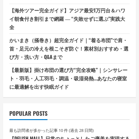
【海外ツアー完全ガイド】アジア最安1万円台＆ハワ
イ朝食付き割引まで網羅 ― “失敗せずに選ぶ”実践大
全
かいまき（掻巻き）超完全ガイド｜“着る布団”で肩・
首・足元の冷えを根こそぎ防ぐ！素材別おすすめ・選
び方・洗い方・Q&Aまで
【最新版】掛け布団の選び方“完全攻略”｜シンサレー
ト・羽毛・人工羽毛・調温・吸湿発熱…あなたの寝室
に最適解を出す快眠ガイド
POPULAR POSTS
最も訪問者が多かった記事 10 件 (過去 28 日間)
【DELISH MALL】日常のちょっとしたご褒美を実現する