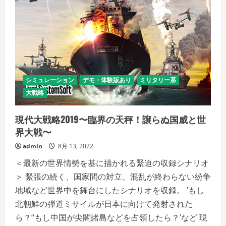
シミュレーション
デモ・体験版あり
ミリタリー系
大戦略
現代大戦略2019〜臨界の天秤！譲らぬ国威と世
界大戦〜
admin
8月 13, 2022
＜最新の世界情勢を基に描かれる緊迫の収録シナリオ
＞ 緊張の続く、国家間の対立、混乱が終わらない紛争
地域など世界中を舞台にしたシナリオを収録。 ’もし
北朝鮮の弾道ミサイルが日本に向けて発射された
ら？’‘もし中国が尖閣諸島などを占領したら？’など 現