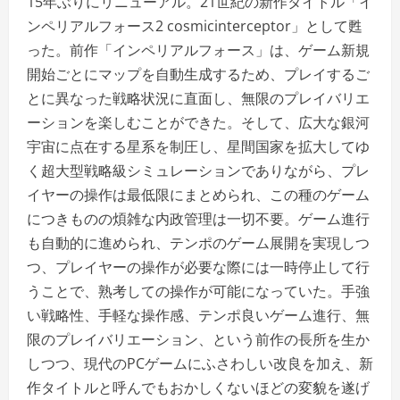
15年ぶりにリニューアル。21世紀の新作タイトル「イ
ンペリアルフォース2 cosmicinterceptor」として甦
った。前作「インペリアルフォース」は、ゲーム新規
開始ごとにマップを自動生成するため、プレイするご
とに異なった戦略状況に直面し、無限のプレイバリエ
ーションを楽しむことができた。そして、広大な銀河
宇宙に点在する星系を制圧し、星間国家を拡大してゆ
く超大型戦略級シミュレーションでありながら、プレ
イヤーの操作は最低限にまとめられ、この種のゲーム
につきものの煩雑な内政管理は一切不要。ゲーム進行
も自動的に進められ、テンポのゲーム展開を実現しつ
つ、プレイヤーの操作が必要な際には一時停止して行
うことで、熟考しての操作が可能になっていた。手強
い戦略性、手軽な操作感、テンポ良いゲーム進行、無
限のプレイバリエーション、という前作の長所を生か
しつつ、現代のPCゲームにふさわしい改良を加え、新
作タイトルと呼んでもおかしくないほどの変貌を遂げ