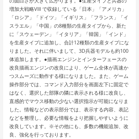
の面白さが大きく広がります。●生産タイプと兵器の
増加大戦略VIII で収録している「日本」「アメリカ」
「ロシア」「ドイツ」「イギリス」「フランス」「イ
スラエル」「中国」の8種類の生産タイプから、新た
に「スウェーデン」「イタリア」「韓国」「インド」
を生産タイプに追加し、合計12種類の生産タイプにな
りました。それに伴いまして、3D兵器モデルも約100
体追加します。●描画エンジンとインターフェースの
改良描画エンジンの改良により、ゲーム全体が高速か
つスムーズに動作する様になりました。また、ゲーム
操作部分では、コマンド入力部分を画面左下に固定で
はなく、選択した部隊の隣に表示される様に改良し、
直感的でマウス移動の少ない選択指示が可能になりま
した。情報などの表示部分では、表示する内容、表記
などを整理し、必要な情報をより把握しやすいように
改良しています。※その他にも、多数の機能追加、改
良、強化を行っております。