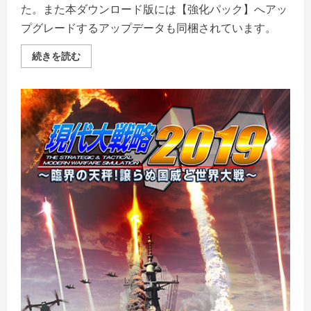
た。また本ダウンロード版には【強化パック】へアッ
プグレードするアップデータも同梱されています。
イ
続きを読む
ン
ペ
リ
ア
ル・
フ
ォ
ー
ス
2
cosmic
interceptor（改
良
版
付
き）
の
詳
細
を
ご
覧
く
だ
さ
い