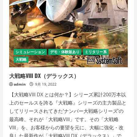
シミュレーション
デモ・体験版あり
ミリタリー系
大戦略
大戦略VIII DX（デラックス）
admin
9月 19, 2022
【大戦略VIII DX とは何か？】シリーズ累計200万本以
上のセールスを誇る『大戦略』シリーズの主力製品と
してリリースされてきた’ナンバー大戦略シリーズ’の
最高峰、それが「大戦略VIII」です。その「大戦略
VIII」を、お客様からの要望を元に、大幅に強化・改
良した最新作が「大戦略VIII DX（デラックス）」で