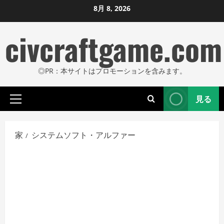
コ
8月 8, 2026
ン
civcraftgame.com
テ
ン
ツ
◎PR：本サイトはプロモーションを含みます。
に
ス
見る
キ
プ
ッ
ラ
プ
イ
家
システムソフト・アルファー
し
マ
リ
ま
メ
す
ニ
ュ
ー