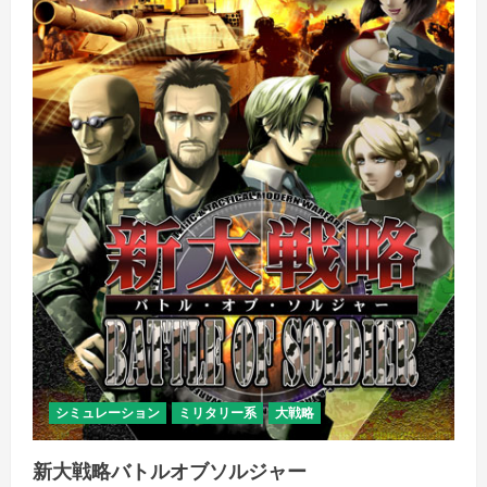
細
を
ご
覧
く
だ
さ
い
シミュレーション
ミリタリー系
大戦略
新大戦略バトルオブソルジャー