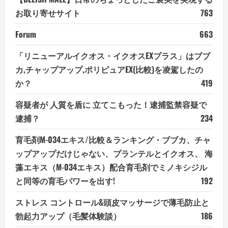
お取り寄せサイト
763
Forum
663
「リニューアルイクオス・イクオスEXプラス」はブブ
カ,チャップアップ,ポリピュアEX(比較)を凌駕したの
か？
419
容疑者が 人質を盾に 立てこもった！逮捕監禁容疑で
逮捕？
234
育毛剤M-034エキス/比較＆ランキング・ブブカ、チャ
ップアップだけじゃない、プランテルとイクオス、 海
藻エキス（M-034エキス）配合育毛剤でミノキシジル
と同等の育毛パワーを出す!
192
ストレス コントロール&頭皮マッサージで薄毛防止と
勃起力アップ（毛髪体験談）
186