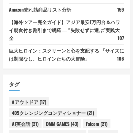
Amazon売れ筋商品リスト分析
159
【海外ツアー完全ガイド】アジア最安1万円台＆ハワ
イ朝食付き割引まで網羅 ― “失敗せずに選ぶ”実践大
全
107
巨大ヒロイン：スクリーンと心を支配する 「サイズに
は制限なし、ヒロインたちの大冒険」
106
タグ
#アウトドア
(17)
405クレンジングコンディショナー
(21)
AI英会話
(21)
DMM GAMES
(43)
Falcom
(21)