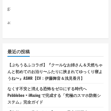
g:
a:
最近の投稿
【ぷちうるふコラボ】『クールなお姉さん＆天然ちゃ
んと初めてのお泊り〜ふたりに挟まれてゆっくり寝よ
うね〜』ASMR【CV：伊藤舞音＆浅見香月】
なくす不安と消える恐怖をゼロにする時代へ
Pebblebee × iMazing で完成する「究極のスマホ防衛シ
ステム」完全ガイド