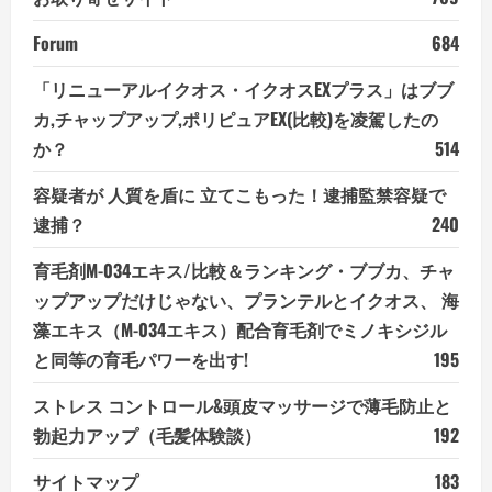
Forum
684
「リニューアルイクオス・イクオスEXプラス」はブブ
カ,チャップアップ,ポリピュアEX(比較)を凌駕したの
か？
514
容疑者が 人質を盾に 立てこもった！逮捕監禁容疑で
逮捕？
240
育毛剤M-034エキス/比較＆ランキング・ブブカ、チャ
ップアップだけじゃない、プランテルとイクオス、 海
藻エキス（M-034エキス）配合育毛剤でミノキシジル
と同等の育毛パワーを出す!
195
ストレス コントロール&頭皮マッサージで薄毛防止と
勃起力アップ（毛髪体験談）
192
サイトマップ
183