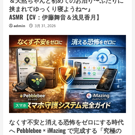
＆天然ちゃんと初めてのお泊り〜ふたりに
挟まれてゆっくり寝ようね〜』
ASMR【CV：伊藤舞音＆浅見香月】
admin
3月 31, 2026
スマホ
なくす不安と消える恐怖をゼロにする時代
へ Pebblebee × iMazing で完成する「究極の