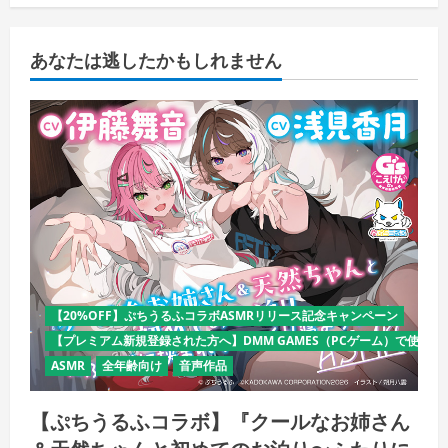
あなたは逃したかもしれません
【20%OFF】ぷちうるふコラボASMRリリース記念キャンペーン
【プレミアム新規登録された方へ】DMM GAMES（PCゲーム）で使える
ASMR
全年齢向け
音声作品
【ぷちうるふコラボ】『クールなお姉さん