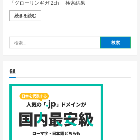
「グローリンギガ 2ch」 検索結果
「グ
続きを読む
ロ
ー
リ
ン
ギ
検
ガ
2ch」
索:
検
索
結
果
の
GA
詳
細
を
ご
覧
く
だ
さ
い