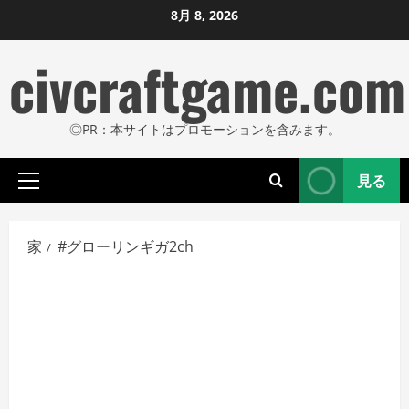
コ
8月 8, 2026
ン
civcraftgame.com
テ
ン
ツ
◎PR：本サイトはプロモーションを含みます。
に
ス
見る
キ
プ
ッ
ラ
プ
イ
家
#グローリンギガ2ch
し
マ
リ
ま
メ
す
ニ
ュ
ー