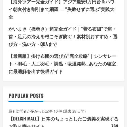
【海外ツアー完全ガイド】アジア最安1万円台＆ハワ
イ朝食付き割引まで網羅 ― “失敗せずに選ぶ”実践大
全
かいまき（掻巻き）超完全ガイド｜“着る布団”で肩・
首・足元の冷えを根こそぎ防ぐ！素材別おすすめ・選
び方・洗い方・Q&Aまで
【最新版】掛け布団の選び方“完全攻略”｜シンサレー
ト・羽毛・人工羽毛・調温・吸湿発熱…あなたの寝室
に最適解を出す快眠ガイド
POPULAR POSTS
最も訪問者が多かった記事 10 件 (過去 28 日間)
【DELISH MALL】日常のちょっとしたご褒美を実現する
お取り寄せサイト
769