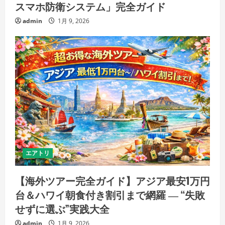
スマホ防衛システム」完全ガイド
admin
1月 9, 2026
エアトリ
【海外ツアー完全ガイド】アジア最安1万円
台＆ハワイ朝食付き割引まで網羅 ― “失敗
せずに選ぶ”実践大全
admin
1月 9, 2026