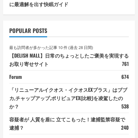
に最適解を出す快眠ガイド
POPULAR POSTS
最も訪問者が多かった記事 10 件 (過去 28 日間)
【DELISH MALL】日常のちょっとしたご褒美を実現する
お取り寄せサイト
761
Forum
674
「リニューアルイクオス・イクオスEXプラス」はブブ
カ,チャップアップ,ポリピュアEX(比較)を凌駕したの
か？
538
容疑者が 人質を盾に 立てこもった！逮捕監禁容疑で
逮捕？
240