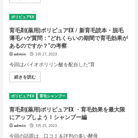
ハ
用
全
ゲ
ポ
く
質
リ
と
問：“ど
ピ
言
ポリピュアEX
れ
ュ
っ
く
ア
て
ら
EX
育毛剤(薬用)ポリピュアEX / 新育毛読本・脱毛
い
い
/
い
の
新
薄毛ハゲ質問：“どれくらいの期間で育毛効果が
ほ
期
育
ど
間
あるのですか？”の考察
毛
効
で
読
果
効
本・
admin
3月 27, 2023
を
果
脱
感
が
毛
じ
今回はバイオポリリン酸を配合した“育
で
薄
ら
ま
毛
れ
す
ハ
ず・・”の
育
続きを読む
か？”の
ゲ
考
毛
考
質
察
剤
察
問：“マ
の
(薬
の
ッ
詳
用)
詳
ポリピュアEX
育毛シャンプー
サ
細
ポ
細
ー
を
リ
を
ジ
ご
ピ
育毛剤(薬用)ポリピュアEX ・育毛効果を最大限
ご
っ
覧
ュ
覧
て
く
ア
にアップしよう！シャンプー編
く
効
だ
EX
だ
果
さ
/
さ
admin
3月 25, 2023
的
い
新
い
な
育
今回の話題は、口コミ＆評判の多い酵母
の
毛