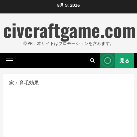
コ
8月 9, 2026
ン
civcraftgame.com
テ
ン
ツ
◎PR：本サイトはプロモーションを含みます。
に
ス
見る
キ
プ
ッ
ラ
プ
イ
家
育毛効果
し
マ
リ
ま
メ
す
ニ
ュ
ー