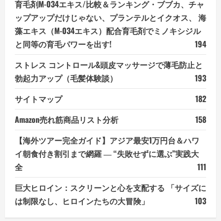
育毛剤M-034エキス/比較＆ランキング・ブブカ、チャ
ップアップだけじゃない、プランテルとイクオス、 海
藻エキス（M-034エキス）配合育毛剤でミノキシジル
と同等の育毛パワーを出す!
194
ストレス コントロール&頭皮マッサージで薄毛防止と
勃起力アップ（毛髪体験談）
193
サイトマップ
182
Amazon売れ筋商品リスト分析
158
【海外ツアー完全ガイド】アジア最安1万円台＆ハワ
イ朝食付き割引まで網羅 ― “失敗せずに選ぶ”実践大
全
111
巨大ヒロイン：スクリーンと心を支配する 「サイズに
は制限なし、ヒロインたちの大冒険」
103