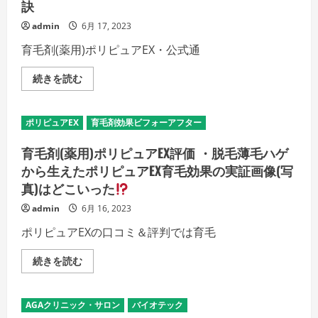
訣
・
脱
毛
admin
6月 17, 2023
薄
毛
育毛剤(薬用)ポリピュアEX・公式通
ハ
ゲ
の
ポ
続きを読む
育
リ
毛
ピ
効
ュ
果
ア
ポリピュアEX
育毛剤効果ビフォーアフター
を
EX
パ
公
ワ
式
育毛剤(薬用)ポリピュアEX評価 ・脱毛薄毛ハゲ
ー
サ
ア
イ
から生えたポリピュアEX育毛効果の実証画像(写
ッ
ト
プ
真)はどこいった
記
し
事
よ
の
admin
6月 16, 2023
う！
考
頭
察：
ポリピュアEXの口コミ＆評判では育毛
皮
ポ
マ
リ
ッ
ピ
育
続きを読む
サ
ュ
毛
ー
ア
剤
ジ
EX
(薬
編
シ
用)
の
AGAクリニック・サロン
バイオテック
ャ
ポ
詳
ン