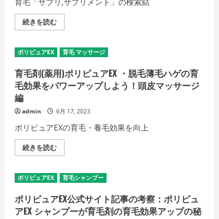
育毛「サプリ,サプリメント」の検索結
ご
覧
く
育
続きを読む
だ
毛
さ
「サ
い
プ
リ,
ポリピュアEX
育毛 マッサージ
サ
プ
リ
育毛剤(薬用)ポリピュアEX ・脱毛薄毛ハゲの育
メ
ン
毛効果をパワーアップしよう！頭皮マッサージ
ト」
編
を
極
め
admin
6月 17, 2023
る！
の
ポリピュアEXの育毛・養毛効果を向上
詳
細
を
育
続きを読む
ご
毛
覧
剤
く
(薬
だ
用)
ポリピュアEX
育毛シャンプー
さ
ポ
い
リ
ピ
ポリピュアEX公式サイト記事の考察：ポリピュ
ュ
ア
アEX シャンプーが育毛剤の育毛効果アップの秘
EX