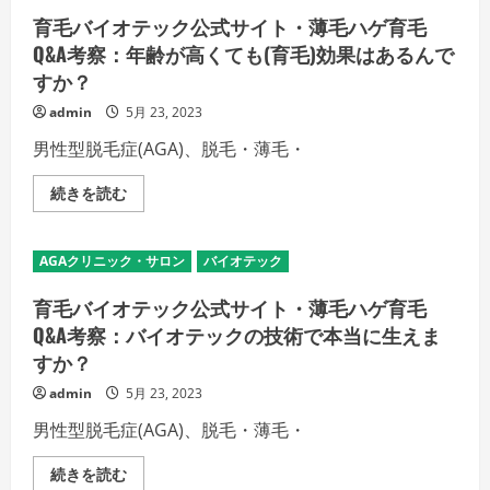
リ
細
プ
ピ
育毛バイオテック公式サイト・薄毛ハゲ育毛
を
ー
ュ
ご
が
ア
Q&A考察：年齢が高くても(育毛)効果はあるんで
覧
育
EX
く
毛
すか？
評
だ
剤
価
さ
の
・
admin
5月 23, 2023
い
育
脱
毛
毛
男性型脱毛症(AGA)、脱毛・薄毛・
効
薄
果
毛
ア
ハ
育
続きを読む
ッ
ゲ
毛
プ
か
バ
の
ら
イ
秘
生
オ
訣
AGAクリニック・サロン
バイオテック
え
テ
の
た
ッ
詳
ポ
ク
育毛バイオテック公式サイト・薄毛ハゲ育毛
細
リ
公
を
ピ
式
Q&A考察：バイオテックの技術で本当に生えま
ご
ュ
サ
覧
ア
すか？
イ
く
EX
ト・
だ
育
薄
admin
5月 23, 2023
さ
毛
毛
い
効
ハ
男性型脱毛症(AGA)、脱毛・薄毛・
果
ゲ
の
育
実
毛
育
続きを読む
証
Q&A
毛