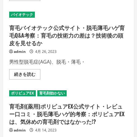
画
考
バ
像
察：
イ
(写
年
オ
真)
バイオテック
齢
テ
は
が
ッ
ど
高
ク
育毛バイオテック公式サイト・脱毛薄毛ハゲ育
こ
く
公
い
て
式
毛Q&A考察：育毛の技術力の差は？技術後の頭
っ
も
サ
た
(育
皮を見せるか
イ
毛)
ト・
の
効
薄
admin
4月 26, 2023
詳
果
毛
細
は
ハ
を
男性型脱毛症(AGA)、脱毛・薄毛・
あ
ゲ
ご
る
育
覧
ん
毛
く
育
続きを読む
で
Q&A
だ
毛
す
考
さ
バ
か？
察：
い
イ
の
バ
オ
詳
ポリピュアEX
育毛剤効かない
イ
テ
細
オ
ッ
を
テ
ク
育毛剤(薬用)ポリピュアEX公式サイト・レビュ
ご
ッ
公
覧
ク
式
ー口コミ・脱毛薄毛ハゲ的考察：ポリピュアEX
く
の
サ
だ
技
は、気休めの育毛剤ではなかった!?
イ
さ
術
ト・
い
で
脱
admin
4月 14, 2023
本
毛
当