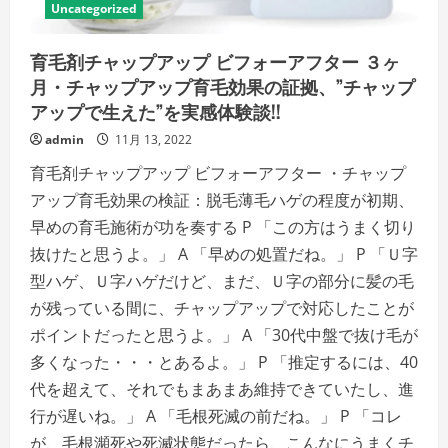
プ
Uncategorized
詳
ー
細
編
を
の
ご
育毛剤チャップアップ ビフォーアフター ３ヶ
詳
覧
細
く
月・チャップアップ育毛効果の証拠、”チャップ
を
だ
ご
アップで生えた”を実感体験談!!
さ
覧
い
く
admin
11月 13, 2022
だ
さ
育毛剤チャップアップ ビフォーアフター ・チャップ
い
アップ育毛効果の検証：脱毛薄毛ハゲの程度が初期、
早めの育毛施術が功を奏する P 「この方はうまく切り
抜けたと思うよ。」 A 「早めの処置だね。」 P 「Ｕ字
型ハゲ、Ｕ字ハゲだけど、まだ、Ｕ字の部分に髪の毛
が残っている間に、チャップアップで対応したことが
ポイントだったと思うよ。」 A 「30代中盤で抜け毛が
多くなった・・・とあるよ。」 P 「推定するには、40
代を超えて、それでもまあまあ維持できていたし、進
行が遅いね。」 A 「毛根死滅の前だね。」 P 「コレ
が、毛根瀕死や死滅状態だったら、こんなにうまくチ