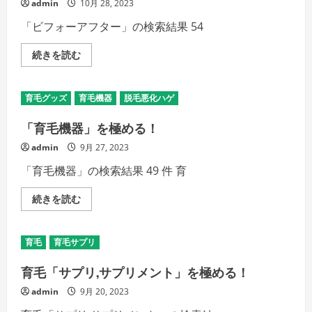
admin
10月 28, 2023
に
貴
「ビフォーアフター」の検索結果 54
方
が
や
育
続きを読む
る
毛
べ
剤
き
効
５
果
つ
育毛グッズ
育毛機器
脱毛悪化ハゲ
「ビ
の
フ
ス
ォ
テ
「育毛機器」を極める！
ー
ッ
ア
プ
admin
9月 27, 2023
フ
の
タ
詳
「育毛機器」の検索結果 49 件 育
ー」
細
を
を
極
ご
「育
続きを読む
め
覧
毛
る！
く
機
の
だ
器」
詳
さ
を
細
い
育毛
育毛サプリ
極
を
め
ご
る！
覧
育毛「サプリ,サプリメント」を極める！
の
く
詳
だ
admin
9月 20, 2023
細
さ
を
い