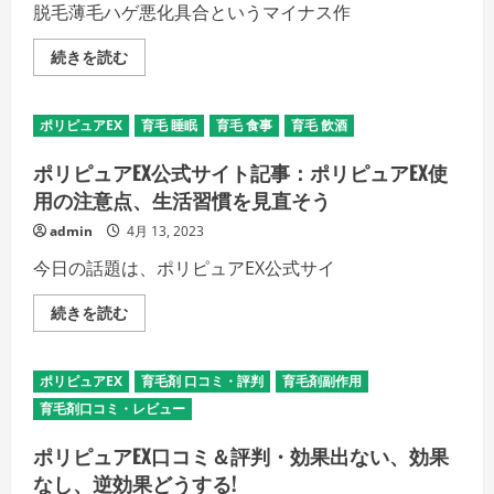
薄
脱毛薄毛ハゲ悪化具合というマイナス作
に
毛
生
ハ
え
ゲ
育
続きを読む
ま
育
毛
す
毛
剤
か？
Q&A
(薬
の
考
用)
詳
ポリピュアEX
育毛 睡眠
育毛 食事
育毛 飲酒
察：
ポ
細
育
リ
を
毛
ピ
ポリピュアEX公式サイト記事：ポリピュアEX使
ご
の
ュ
覧
技
ア
用の注意点、生活習慣を見直そう
く
術
EX
だ
力
公
さ
admin
4月 13, 2023
の
式
い
差
サ
今日の話題は、ポリピュアEX公式サイ
は？
イ
技
ト・
術
レ
ポ
続きを読む
後
ビ
リ
の
ュ
ピ
頭
ー
ュ
皮
口
ア
を
コ
ポリピュアEX
育毛剤 口コミ・評判
育毛剤副作用
EX
見
ミ・
公
せ
育毛剤口コミ・レビュー
脱
式
る
毛
サ
か
薄
イ
ポリピュアEX口コミ＆評判・効果出ない、効果
の
毛
ト
詳
ハ
なし、逆効果どうする!
記
細
ゲ