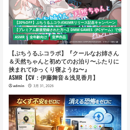
【20%OFF】ぷちうるふコラボASMRリリース記念キャンペーン
【プレミアム新規登録された方へ】DMM GAMES（PCゲーム）で使える
ASMR
全年齢向け
音声作品
【ぷちうるふコラボ】『クールなお姉さん
＆天然ちゃんと初めてのお泊り〜ふたりに
挟まれてゆっくり寝ようね〜』
ASMR【CV：伊藤舞音＆浅見香月】
admin
3月 31, 2026