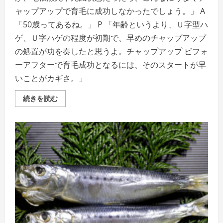
ャップアップで育毛に成功しなかったでしょう。」 A
「50歳ってあるね。」 P 「年齢というより、Ｕ字型ハ
ゲ、Ｕ字ハゲの程度が初期で、早めのチャップアップ
の処置が功を奏したと思うよ。チャップアップ ビフォ
ーアフターで育毛成功となるには、そのスタートが早
いことがカギさ。」
育
続きを読む
毛
剤
チ
ャ
ッ
プ
ア
ッ
プ
ビ
フ
ォ
ー
ア
フ
タ
ー