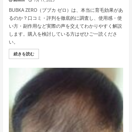
admin
7月 17, 2025
BUBKA ZERO（ブブカ ゼロ）は、本当に育毛効果があ
るのか？口コミ・評判を徹底的に調査し、使用感・使
い方・副作用など実際の声を交えてわかりやすく解説
します。購入を検討している方はぜひご一読くださ
い。
BUBKA
続きを読む
ZERO
口
コ
ミ
評
判
を
全
て
公
開
｜
本
当
に
効
果
が
あ