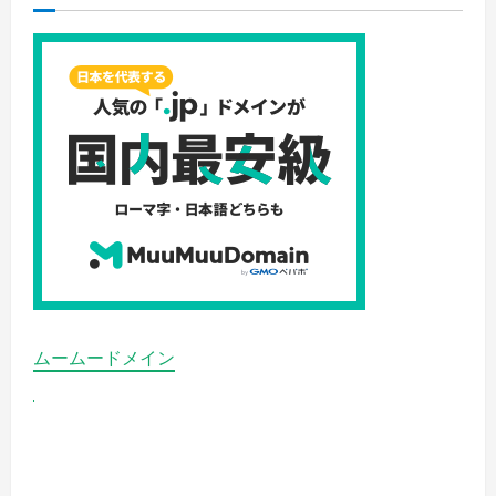
の
療
詳
法
細
で
を
抜
ご
け
覧
る
く
髪
だ
の
さ
量
い
が
減
っ
た!?
の
詳
細
を
ご
覧
く
だ
さ
い
ムームードメイン