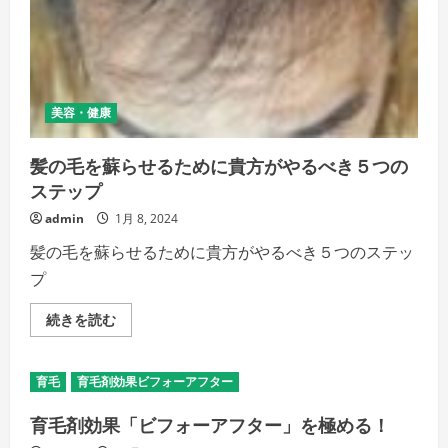
る
の
か
徹
底
検
証！
の
美容・健康
詳
細
を
髪の毛を蘇らせるために貴方がやるべき５つの
ご
覧
ステップ
く
だ
admin
1月 8, 2024
さ
い
髪の毛を蘇らせるために貴方がやるべき５つのステッ
プ
髪
続きを読む
の
毛
を
蘇
育毛
育毛剤効果ビフォーアフター
ら
せ
る
育毛剤効果「ビフォーアフター」を極める！
た
め