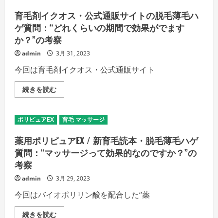
す
い
剤
る!
公
育毛剤イクオス・公式通販サイトの脱毛薄毛ハ
の
式
詳
通
ゲ質問：“どれくらいの期間で効果がでます
細
販
か？”の考察
を
サ
ご
イ
覧
ト
admin
3月 31, 2023
く
の
だ
レ
今回は育毛剤イクオス・公式通販サイト
さ
ビ
い
ュ
ー
育
続きを読む
口
毛
コ
剤
ミ：“今
イ
ま
ク
ポリピュアEX
育毛 マッサージ
で
オ
女
ス・
性
公
薬用ポリピュアEX / 新育毛読本・脱毛薄毛ハゲ
用
式
育
通
質問：“マッサージって効果的なのですか？”の
毛
販
剤
考察
サ
を
イ
使
ト
admin
3月 29, 2023
っ
の
て
脱
今回はバイオポリリン酸を配合した“薬
ま
毛
し
薄
た
毛
薬
続きを読む
が、