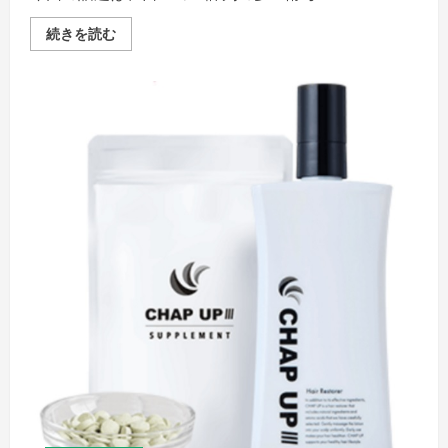
で
読
す
本・
育
続きを読む
か？”の
脱
毛
考
毛
剤
察
薄
(薬
の
毛
用)
詳
ハ
ポ
細
ゲ
リ
を
質
ピ
ご
問：“ど
ュ
覧
れ
ア
く
く
EX
だ
ら
・
さ
い
育
い
の
毛
期
効
間
果
で
を
育
最
毛
大
効
限
果
に
が
ア
あ
ッ
る
プ
の
し
で
よ
す
う！
か？”の
シ
考
ャ
察
ン
の