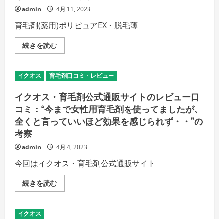
事：
を
的
ポ
ご
admin
4月 11, 2023
考
リ
覧
察：
ピ
く
育毛剤(薬用)ポリピュアEX・脱毛薄
ポ
ュ
だ
リ
ア
さ
ピ
EX
い
ポ
続きを読む
ュ
使
リ
ア
用
ピ
EX
の
ュ
は、
注
ア
気
イクオス
育毛剤口コミ・レビュー
意
EX
休
点、
口
め
生
コ
の
イクオス・育毛剤公式通販サイトのレビュー口
活
ミ
育
習
＆
コミ：“今まで女性用育毛剤を使ってましたが、
毛
慣
評
剤
を
全くと言っていいほど効果を感じられず・・”の
判・
で
見
効
は
考察
直
果
な
そ
出
か
う
admin
4月 4, 2023
な
っ
の
い、
た!?
詳
効
の
今回はイクオス・育毛剤公式通販サイト
細
果
詳
を
な
細
ご
し、
を
イ
続きを読む
覧
逆
ご
ク
く
効
覧
オ
だ
果
く
ス・
さ
ど
だ
育
い
イクオス
う
さ
毛