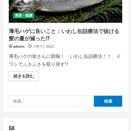
３
ヶ
月・
チ
美容・健康
ャ
ッ
プ
ア
薄毛ハゲに良いこと：いわし缶詰療法で抜ける
ッ
髪の量が減った!?
プ
育
毛
admin
7月 11, 2022
効
果
薄毛ハゲの皆さんに朗報！ いわし缶詰療法！！、イ
の
証
ワシでふさふさを取り戻す!?
拠、”チ
ャ
ッ
薄
続きを読む
プ
毛
ア
ハ
ッ
ゲ
プ
に
で
良
生
検
い
え
こ
索:
た”を
と：
実
い
感
わ
体
し
験
缶
GA
談!!
詰