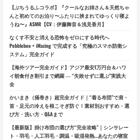
【ぷちうるふコラボ】『クールなお姉さん＆天然ちゃ
んと初めてのお泊り〜ふたりに挟まれてゆっくり寝よ
うね〜』ASMR【CV：伊藤舞音＆浅見香月】
なくす不安と消える恐怖をゼロにする時代へ
Pebblebee × iMazing で完成する「究極のスマホ防衛シ
ステム」完全ガイド
【海外ツアー完全ガイド】アジア最安1万円台＆ハワ
イ朝食付き割引まで網羅 ― “失敗せずに選ぶ”実践大
全
かいまき（掻巻き）超完全ガイド｜“着る布団”で肩・
首・足元の冷えを根こそぎ防ぐ！素材別おすすめ・選
び方・洗い方・Q&Aまで
【最新版】掛け布団の選び方“完全攻略”｜シンサレー
ト・羽毛・人工羽毛・調温・吸湿発熱…あなたの寝室