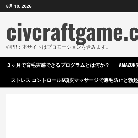
コ
8月 10, 2026
ン
civcraftgame.
テ
ン
ツ
に
◎PR：本サイトはプロモーションを含みます。
ス
キ
３ヶ月で育毛実感できるプログラムとは何か？
AMAZ
ッ
プ
ストレス コントロール&頭皮マッサージで薄毛防止と勃
し
ま
す