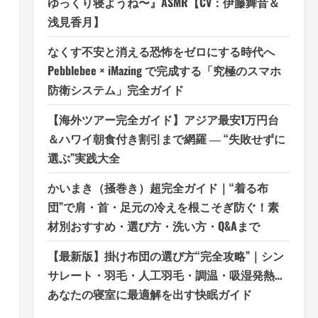
ゆっくり寝ようね〜』ASMR【CV：伊藤舞音＆
浅見香月】
なくす不安と消える恐怖をゼロにする時代へ
Pebblebee × iMazing で完成する「究極のスマホ
防衛システム」完全ガイド
【海外ツアー完全ガイド】アジア最安1万円台
＆ハワイ朝食付き割引まで網羅 ― “失敗せずに
選ぶ”実践大全
かいまき（掻巻き）超完全ガイド｜“着る布
団”で肩・首・足元の冷えを根こそぎ防ぐ！素
材別おすすめ・選び方・洗い方・Q&Aまで
【最新版】掛け布団の選び方“完全攻略”｜シン
サレート・羽毛・人工羽毛・調温・吸湿発熱…
あなたの寝室に最適解を出す快眠ガイド