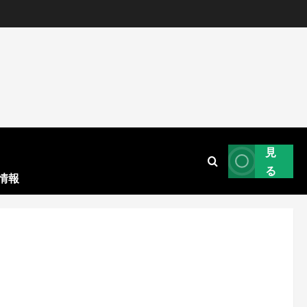
見
る
情報