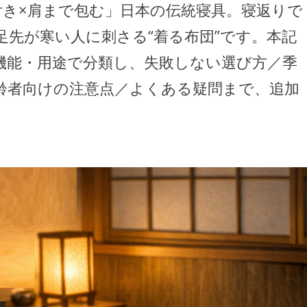
付き×肩まで包む」日本の伝統寝具。寝返りで
先が寒い人に刺さる“着る布団”です。本記
機能・用途で分類し、失敗しない選び方／季
齢者向けの注意点／よくある疑問まで、追加