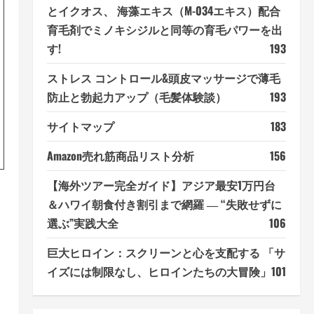
とイクオス、 海藻エキス（M-034エキス）配合
育毛剤でミノキシジルと同等の育毛パワーを出
す!
193
ストレス コントロール&頭皮マッサージで薄毛
防止と勃起力アップ（毛髪体験談）
193
サイトマップ
183
Amazon売れ筋商品リスト分析
156
【海外ツアー完全ガイド】アジア最安1万円台
＆ハワイ朝食付き割引まで網羅 ― “失敗せずに
選ぶ”実践大全
106
巨大ヒロイン：スクリーンと心を支配する 「サ
イズには制限なし、ヒロインたちの大冒険」
101