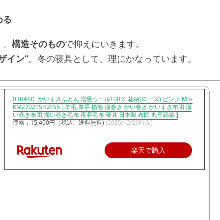
める
く、
構造そのもの
で抑えにいきます。
ザイン”
。冬の寝具として、理にかなっています。
03BASIC かいまきふとん 増量ウール100％ 花柄(ローズ) ピンク MR-
KM27021SH2F55 [ 羊毛 厚手 掻巻 掻巻き かい巻き かいまき布団 掻
い巻き布団 掻い巻き毛布 夜着毛布 寝具 日本製 布団 丸三綿業 ]
価格：15,400円（税込、送料無料)
(2025/12/29時点)
楽天で購入