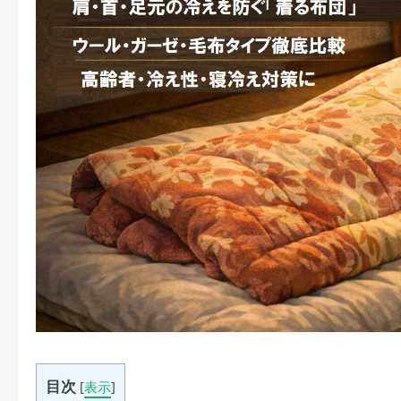
目次
[
表示
]