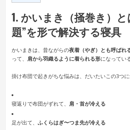
1. かいまき（掻巻き）
題”を形で解決する寝具
かいまきは、昔ながらの
夜着（やぎ）とも呼ばれ
って、
肩から羽織るように着られる形
になってい
掛け布団で起きがちな悩みは、だいたいこの3つに
寝返りで布団がずれて、
肩・首が冷える
足が出て、
ふくらはぎ〜つま先が冷える