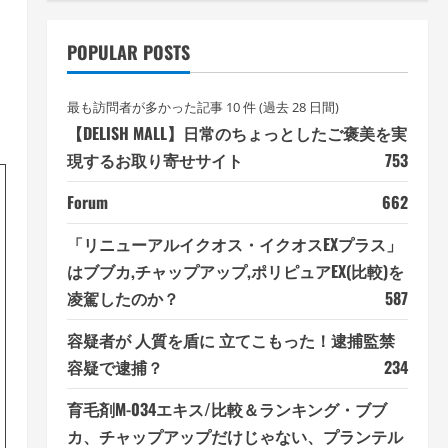
POPULAR POSTS
最も訪問者が多かった記事 10 件 (過去 28 日間)
【DELISH MALL】日常のちょっとしたご褒美を実
現するお取り寄せサイト
753
Forum
662
「リニューアルイクオス・イクオスEXプラス」
はブブカ,チャップアップ,ポリピュアEX(比較)を
凌駕したのか？
587
容疑者が 人質を盾に 立てこもった！逮捕監禁
容疑で逮捕？
234
育毛剤M-034エキス/比較＆ランキング・ブブ
カ、チャップアップだけじゃない、プランテル