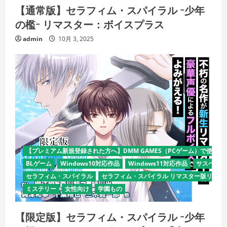
【通常版】セラフィム・スパイラル −少年
の檻− リマスター：ボイスプラス
admin
10月 3, 2025
【プレミアム新規登録された方へ】DMM GAMES（PCゲーム）で使える
BLゲーム
Windows10対応作品
Windows11対応作品
サスペンス
セラフィム・スパイラル
セラフィム・スパイラル リマスター版リリー
ミステリー
女性向け
学園もの
【限定版】セラフィム・スパイラル −少年