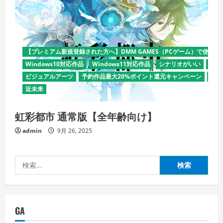
【プレミアム新規登録された方へ】DMM GAMES（PCゲーム）で使える
Windows10対応作品
Windows11対応作品
シナリオがいい
デモ
ビジュアルアーツ
予約作品最大20%ポイント還元キャンペーン
全年
近未来
虹彩都市 通常版【全年齢向け】
admin
9月 26, 2025
検
索:
GA