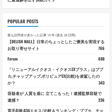
POPULAR POSTS
最も訪問者が多かった記事 10 件 (過去 28 日間)
【DELISH MALL】日常のちょっとしたご褒美を実現する
お取り寄せサイト
766
Forum
688
「リニューアルイクオス・イクオスEXプラス」はブブ
カ,チャップアップ,ポリピュアEX(比較)を凌駕したの
か？
343
容疑者が 人質を盾に 立てこもった！逮捕監禁容疑で
逮捕？
236
育毛剤M-034エキス/比較＆ランキング・ブブカ、チャ