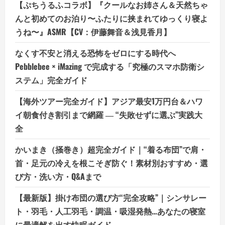
【ぷちうるふコラボ】『クールなお姉さん＆天然ちゃ
んと初めてのお泊り〜ふたりに挟まれてゆっくり寝よ
うね〜』ASMR【CV：伊藤舞音＆浅見香月】
なくす不安と消える恐怖をゼロにする時代へ
Pebblebee × iMazing で完成する「究極のスマホ防衛シ
ステム」完全ガイド
【海外ツアー完全ガイド】アジア最安1万円台＆ハワ
イ朝食付き割引まで網羅 ― “失敗せずに選ぶ”実践大
全
かいまき（掻巻き）超完全ガイド｜“着る布団”で肩・
首・足元の冷えを根こそぎ防ぐ！素材別おすすめ・選
び方・洗い方・Q&Aまで
【最新版】掛け布団の選び方“完全攻略”｜シンサレー
ト・羽毛・人工羽毛・調温・吸湿発熱…あなたの寝室
に最適解を出す快眠ガイド