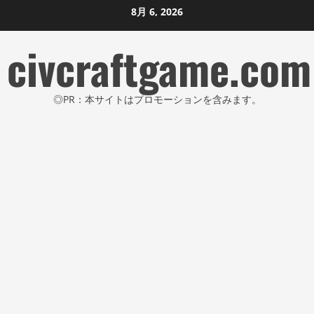
コ
8月 6, 2026
ン
civcraftgame.com
テ
ン
ツ
◎PR：本サイトはプロモーションを含みます。
に
ス
キ
ッ
プ
し
ま
す