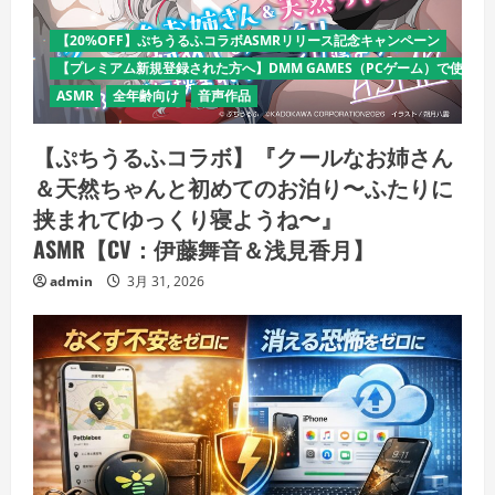
【20%OFF】ぷちうるふコラボASMRリリース記念キャンペーン
【プレミアム新規登録された方へ】DMM GAMES（PCゲーム）で使える
ASMR
全年齢向け
音声作品
【ぷちうるふコラボ】『クールなお姉さん
＆天然ちゃんと初めてのお泊り〜ふたりに
挟まれてゆっくり寝ようね〜』
ASMR【CV：伊藤舞音＆浅見香月】
admin
3月 31, 2026