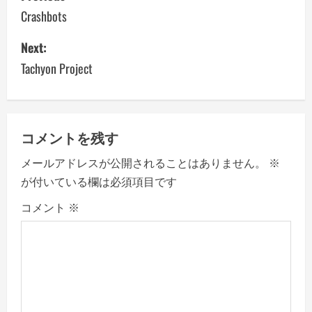
o
Crashbots
s
Next:
Tachyon Project
t
n
a
コメントを残す
v
メールアドレスが公開されることはありません。
※
が付いている欄は必須項目です
i
コメント
※
g
a
t
i