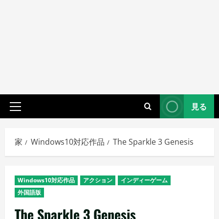
見る
プ
ラ
イ
家
Windows10対応作品
The Sparkle 3 Genesis
マ
リ
メ
Windows10対応作品
アクション
インディーゲーム
ニ
外国語版
ュ
ー
The Sparkle 3 Genesis