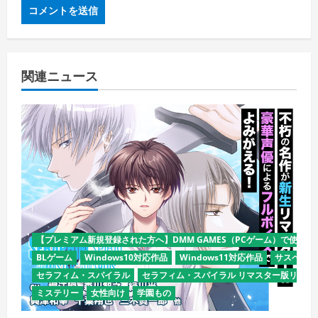
関連ニュース
【プレミアム新規登録された方へ】DMM GAMES（PCゲーム）で使える
BLゲーム
Windows10対応作品
Windows11対応作品
サスペンス
セラフィム・スパイラル
セラフィム・スパイラル リマスター版リリー
ミステリー
女性向け
学園もの