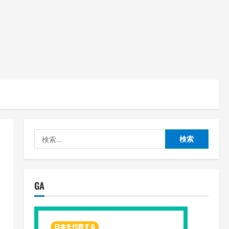
検
索:
GA