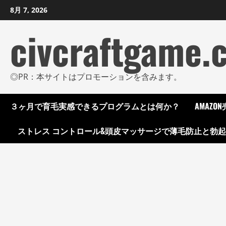
コ
8月 7, 2026
ン
civcraftgame.
テ
ン
ツ
に
◎PR：本サイトはプロモーションを含みます。
ス
キ
３ヶ月で育毛実感できるプログラムとは何か？
AMAZ
ッ
プ
ストレス コントロール&頭皮マッサージで薄毛防止と勃
し
ま
す