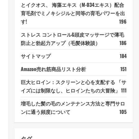
とイクオス、 海藻エキス（M-034エキス）配合
育毛剤でミノキシジルと同等の育毛パワーを出
す!
196
ストレス コントロール&頭皮マッサージで薄毛
防止と勃起力アップ（毛髪体験談）
186
サイトマップ
184
Amazon売れ筋商品リスト分析
151
巨大ヒロイン：スクリーンと心を支配する 「サ
イズには制限なし、ヒロインたちの大冒険」
111
増毛した髪の毛のメンテナンス方法と専門サロ
ンに通う頻度について
105
タグ