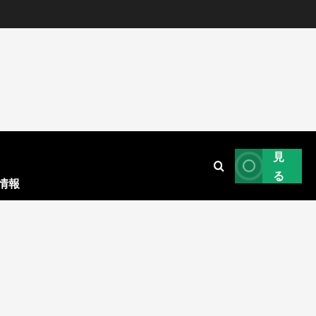
見
る
情報