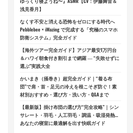
ゆっくり寝ようね〜』ASMR【CV：伊藤舞音＆
浅見香月】
なくす不安と消える恐怖をゼロにする時代へ
Pebblebee × iMazing で完成する「究極のスマホ
防衛システム」完全ガイド
【海外ツアー完全ガイド】アジア最安1万円台
＆ハワイ朝食付き割引まで網羅 ― “失敗せずに
選ぶ”実践大全
かいまき（掻巻き）超完全ガイド｜“着る布
団”で肩・首・足元の冷えを根こそぎ防ぐ！素
材別おすすめ・選び方・洗い方・Q&Aまで
【最新版】掛け布団の選び方“完全攻略”｜シン
サレート・羽毛・人工羽毛・調温・吸湿発熱…
あなたの寝室に最適解を出す快眠ガイド