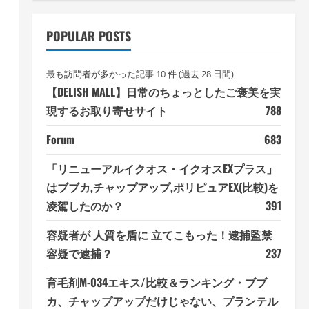
POPULAR POSTS
最も訪問者が多かった記事 10 件 (過去 28 日間)
【DELISH MALL】日常のちょっとしたご褒美を実
現するお取り寄せサイト
788
Forum
683
「リニューアルイクオス・イクオスEXプラス」
はブブカ,チャップアップ,ポリピュアEX(比較)を
凌駕したのか？
391
容疑者が 人質を盾に 立てこもった！逮捕監禁
容疑で逮捕？
237
育毛剤M-034エキス/比較＆ランキング・ブブ
カ、チャップアップだけじゃない、プランテル