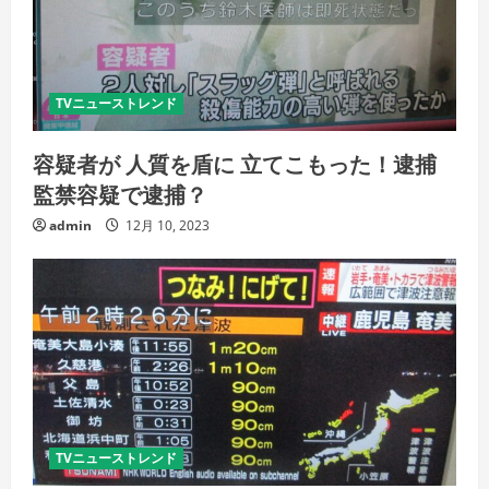
TVニューストレンド
容疑者が 人質を盾に 立てこもった！逮捕
監禁容疑で逮捕？
admin
12月 10, 2023
TVニューストレンド