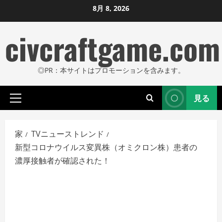
コ
8月 8, 2026
ン
civcraftgame.com
テ
ン
ツ
◎PR：本サイトはプロモーションを含みます。
に
ス
見る
キ
プ
ッ
ラ
プ
イ
家
TVニューストレンド
し
マ
新型コロナウイルス変異株（オミクロン株）患者の
リ
ま
濃厚接触者が確認された！
メ
す
ニ
ュ
ー