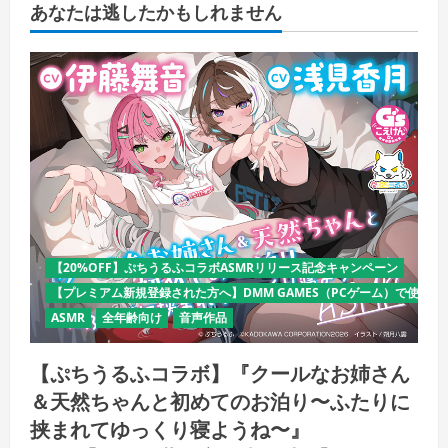
あなたは逃したかもしれません
【20%OFF】ぷちうるふコラボASMRリリース記念キャンペーン
【プレミアム新規登録された方へ】DMM GAMES（PCゲーム）で使える
ASMR
全年齢向け
音声作品
【ぷちうるふコラボ】『クールなお姉さん
＆天然ちゃんと初めてのお泊り〜ふたりに
挟まれてゆっくり寝ようね〜』