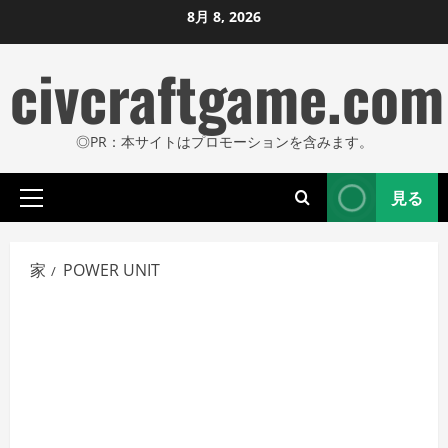
コ
8月 8, 2026
ン
civcraftgame.com
テ
ン
ツ
◎PR：本サイトはプロモーションを含みます。
に
ス
見る
キ
プ
ッ
ラ
プ
イ
家
POWER UNIT
し
マ
リ
ま
メ
す
ニ
ュ
ー