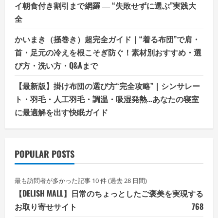
イ朝食付き割引まで網羅 ― “失敗せずに選ぶ”実践大
全
かいまき（掻巻き）超完全ガイド｜“着る布団”で肩・
首・足元の冷えを根こそぎ防ぐ！素材別おすすめ・選
び方・洗い方・Q&Aまで
【最新版】掛け布団の選び方“完全攻略”｜シンサレー
ト・羽毛・人工羽毛・調温・吸湿発熱…あなたの寝室
に最適解を出す快眠ガイド
POPULAR POSTS
最も訪問者が多かった記事 10 件 (過去 28 日間)
【DELISH MALL】日常のちょっとしたご褒美を実現する
お取り寄せサイト
768