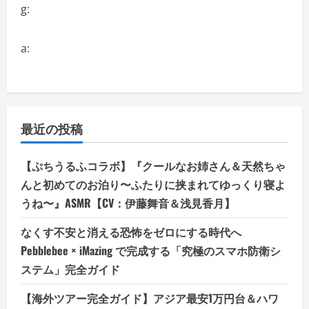
g:
a:
最近の投稿
【ぷちうるふコラボ】『クールなお姉さん＆天然ちゃ
んと初めてのお泊り〜ふたりに挟まれてゆっくり寝よ
うね〜』ASMR【CV：伊藤舞音＆浅見香月】
なくす不安と消える恐怖をゼロにする時代へ
Pebblebee × iMazing で完成する「究極のスマホ防衛シ
ステム」完全ガイド
【海外ツアー完全ガイド】アジア最安1万円台＆ハワ