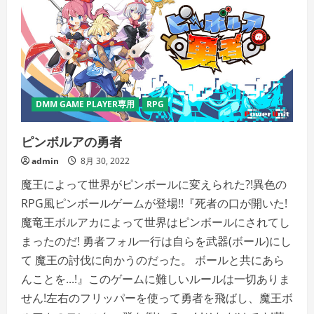
DMM GAME PLAYER専用
RPG
ピンボルアの勇者
admin
8月 30, 2022
魔王によって世界がピンボールに変えられた?!異色の
RPG風ピンボールゲームが登場!!『死者の口が開いた!
魔竜王ボルアカによって世界はピンボールにされてし
まったのだ! 勇者フォル一行は自らを武器(ボール)にし
て 魔王の討伐に向かうのだった。 ボールと共にあら
んことを...!』このゲームに難しいルールは一切ありま
せん!左右のフリッパーを使って勇者を飛ばし、魔王ボ