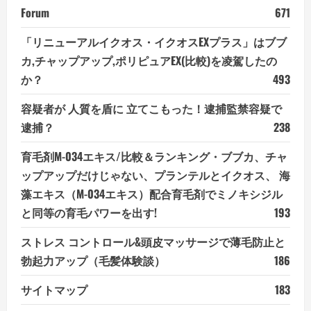
Forum
671
「リニューアルイクオス・イクオスEXプラス」はブブ
カ,チャップアップ,ポリピュアEX(比較)を凌駕したの
か？
493
容疑者が 人質を盾に 立てこもった！逮捕監禁容疑で
逮捕？
238
育毛剤M-034エキス/比較＆ランキング・ブブカ、チャ
ップアップだけじゃない、プランテルとイクオス、 海
藻エキス（M-034エキス）配合育毛剤でミノキシジル
と同等の育毛パワーを出す!
193
ストレス コントロール&頭皮マッサージで薄毛防止と
勃起力アップ（毛髪体験談）
186
サイトマップ
183