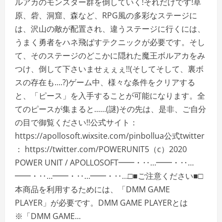
ルアカのモンスター群を倒していく!それだけです!草
原、砦、洞窟、森など、RPG風の多彩なステージに
は、沢山の敵が配置され、違うステージに行くには、
うまく勇者をハネ飛ばすテクニックが必要です。そし
て、そのステージのどこかに隠れた魔王ボルアカをみ
つけ、倒して下さいませぇぇぇ!!(そしてそして、裏ボ
スの存在も....?)ゲーム中、様々な条件をクリアする
と、「ピース」を入手することが可能になります。全
てのピースが集まると......(謎)その先は、是非、ご自分
の目で御覧ください!!公式サイト：
https://apollosoft.wixsite.com/pinbollua公式twitter
： https://twitter.com/POWERUNIT5（c）2020
POWER UNIT / APOLLOSOFT━━・‥…━━・‥…
━━・‥…━━・‥…━━・‥…□■ご注意ください■□
本商品を利用するためには、「DMM GAME
PLAYER」が必要です。DMM GAME PLAYERとは
※「DMM GAME...