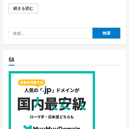
ピ
続きを読む
ン
ボ
ル
ア
の
検
勇
者
索:
の
詳
細
を
ご
GA
覧
く
だ
さ
い