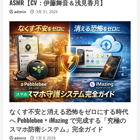
ASMR【CV：伊藤舞音＆浅見香月】
admin
3月 31, 2026
スマホ
なくす不安と消える恐怖をゼロにする時代
へ Pebblebee × iMazing で完成する「究極の
スマホ防衛システム」完全ガイド
admin
1月 9, 2026