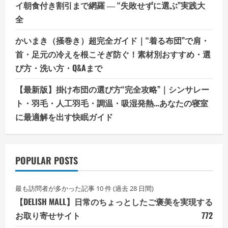
イ朝食付き割引まで網羅 ― “失敗せずに選ぶ”実践大
全
かいまき（掻巻き）超完全ガイド｜“着る布団”で肩・
首・足元の冷えを根こそぎ防ぐ！素材別おすすめ・選
び方・洗い方・Q&Aまで
【最新版】掛け布団の選び方“完全攻略”｜シンサレー
ト・羽毛・人工羽毛・調温・吸湿発熱…あなたの寝室
に最適解を出す快眠ガイド
POPULAR POSTS
最も訪問者が多かった記事 10 件 (過去 28 日間)
【DELISH MALL】日常のちょっとしたご褒美を実現する
お取り寄せサイト
772