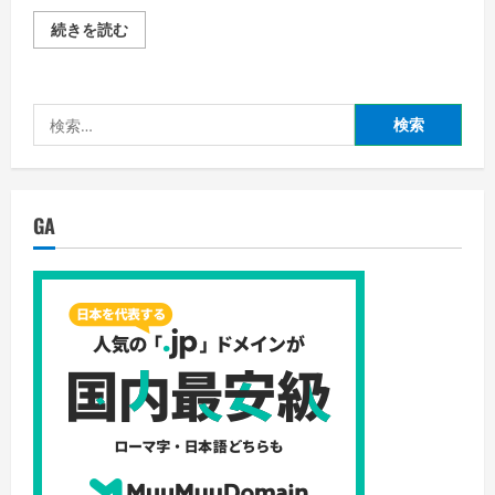
ポ
続きを読む
ケ
モ
ン
GO
必
検
勝
法
索:
伝
授・
ポ
ケ
モ
GA
ン
GO
で
早
く
レ
ベ
ル
上
げ
す
る
に
は
ど
う
し
た