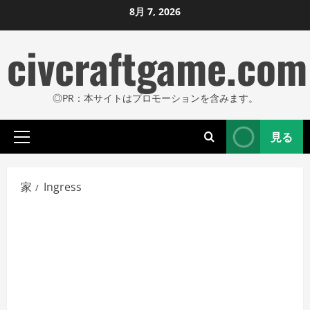
コ
8月 7, 2026
ン
civcraftgame.com
テ
ン
ツ
◎PR：本サイトはプロモーションを含みます。
に
ス
見る
キ
プ
ッ
ラ
プ
イ
家
Ingress
し
マ
リ
ま
メ
す
ニ
ュ
ー