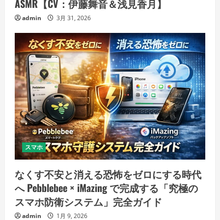
ASMR【CV：伊藤舞音＆浅見香月】
admin
3月 31, 2026
スマホ
なくす不安と消える恐怖をゼロにする時代
へ Pebblebee × iMazing で完成する「究極の
スマホ防衛システム」完全ガイド
admin
1月 9, 2026