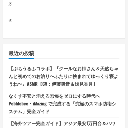
g:
a:
最近の投稿
【ぷちうるふコラボ】『クールなお姉さん＆天然ちゃ
んと初めてのお泊り〜ふたりに挟まれてゆっくり寝よ
うね〜』ASMR【CV：伊藤舞音＆浅見香月】
なくす不安と消える恐怖をゼロにする時代へ
Pebblebee × iMazing で完成する「究極のスマホ防衛シ
ステム」完全ガイド
【海外ツアー完全ガイド】アジア最安1万円台＆ハワ