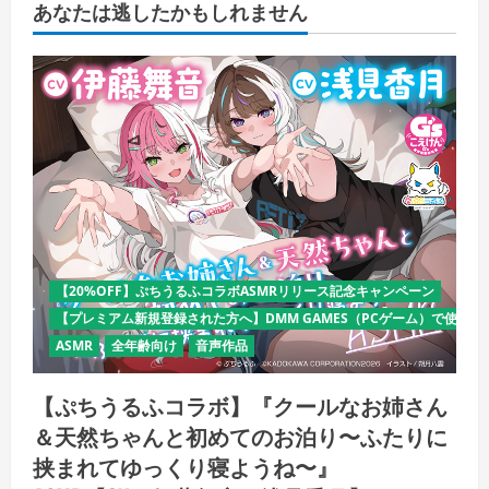
あなたは逃したかもしれません
【20%OFF】ぷちうるふコラボASMRリリース記念キャンペーン
【プレミアム新規登録された方へ】DMM GAMES（PCゲーム）で使える
ASMR
全年齢向け
音声作品
【ぷちうるふコラボ】『クールなお姉さん
＆天然ちゃんと初めてのお泊り〜ふたりに
挟まれてゆっくり寝ようね〜』