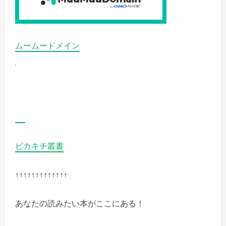
ら
よ
い
か
の
詳
ムームードメイン
細
を
ご
覧
く
だ
さ
い
ピカキチ叢書
↑↑↑↑↑↑↑↑↑↑↑↑↑
あなたの読みたい本がここにある！