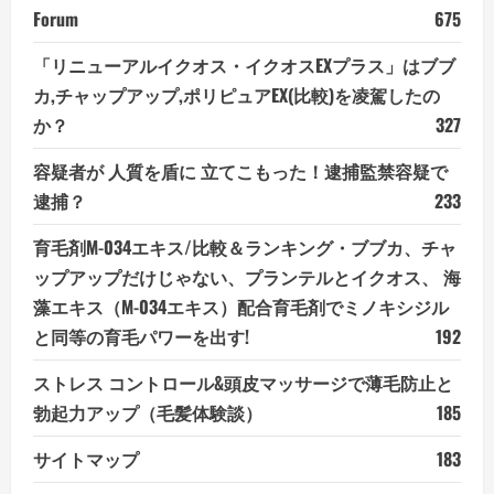
Forum
675
「リニューアルイクオス・イクオスEXプラス」はブブ
カ,チャップアップ,ポリピュアEX(比較)を凌駕したの
か？
327
容疑者が 人質を盾に 立てこもった！逮捕監禁容疑で
逮捕？
233
育毛剤M-034エキス/比較＆ランキング・ブブカ、チャ
ップアップだけじゃない、プランテルとイクオス、 海
藻エキス（M-034エキス）配合育毛剤でミノキシジル
と同等の育毛パワーを出す!
192
ストレス コントロール&頭皮マッサージで薄毛防止と
勃起力アップ（毛髪体験談）
185
サイトマップ
183