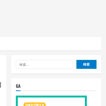
検
索:
創
GA