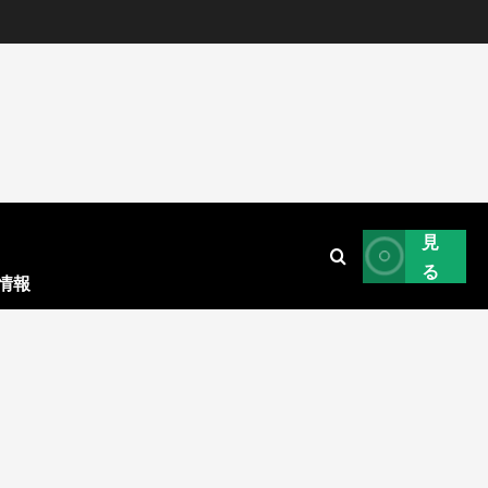
見
る
情報