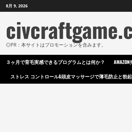
コ
8月 9, 2026
ン
civcraftgame.
テ
ン
ツ
に
◎PR：本サイトはプロモーションを含みます。
ス
キ
３ヶ月で育毛実感できるプログラムとは何か？
AMAZ
ッ
プ
ストレス コントロール&頭皮マッサージで薄毛防止と勃
し
ま
す