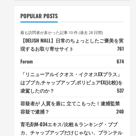
POPULAR POSTS
最も訪問者が多かった記事 10 件 (過去 28 日間)
【DELISH MALL】日常のちょっとしたご褒美を実
現するお取り寄せサイト
761
Forum
674
「リニューアルイクオス・イクオスEXプラス」
はブブカ,チャップアップ,ポリピュアEX(比較)を
凌駕したのか？
537
容疑者が 人質を盾に 立てこもった！逮捕監禁
容疑で逮捕？
240
育毛剤M-034エキス/比較＆ランキング・ブブ
カ、チャップアップだけじゃない、プランテル