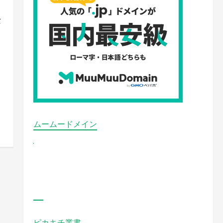
な
ムームードメイン
ピカキチ叢書