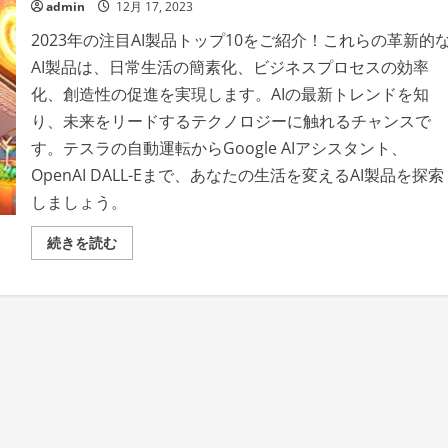
admin
12月 17, 2023
2023年の注目AI製品トップ10をご紹介！これらの革新的
AI製品は、日常生活の簡素化、ビジネスプロセスの効率
化、創造性の促進を実現します。AIの最新トレンドを知
り、未来をリードするテクノロジーに触れるチャンスで
す。テスラの自動運転からGoogle AIアシスタント、
OpenAI DALL-Eまで、あなたの生活を変えるAI製品を探索
しましょう。
2023
続きを読む
年
の
注
目
AI
製
品
ト
ッ
プ
10:
革
新
と