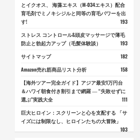
とイクオス、 海藻エキス（M-034エキス）配合
育毛剤でミノキシジルと同等の育毛パワーを出
す!
193
ストレス コントロール&頭皮マッサージで薄毛
防止と勃起力アップ（毛髪体験談）
193
サイトマップ
182
Amazon売れ筋商品リスト分析
158
【海外ツアー完全ガイド】アジア最安1万円台
＆ハワイ朝食付き割引まで網羅 ― “失敗せずに
選ぶ”実践大全
111
巨大ヒロイン：スクリーンと心を支配する 「サ
イズには制限なし、ヒロインたちの大冒険」
103