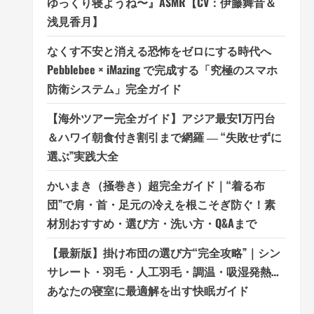
ゆっくり寝ようね〜』ASMR【CV：伊藤舞音＆
浅見香月】
なくす不安と消える恐怖をゼロにする時代へ
Pebblebee × iMazing で完成する「究極のスマホ
防衛システム」完全ガイド
【海外ツアー完全ガイド】アジア最安1万円台
＆ハワイ朝食付き割引まで網羅 ― “失敗せずに
選ぶ”実践大全
かいまき（掻巻き）超完全ガイド｜“着る布
団”で肩・首・足元の冷えを根こそぎ防ぐ！素
材別おすすめ・選び方・洗い方・Q&Aまで
【最新版】掛け布団の選び方“完全攻略”｜シン
サレート・羽毛・人工羽毛・調温・吸湿発熱…
あなたの寝室に最適解を出す快眠ガイド