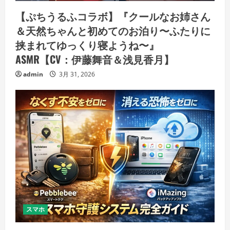
【ぷちうるふコラボ】『クールなお姉さん
＆天然ちゃんと初めてのお泊り〜ふたりに
挟まれてゆっくり寝ようね〜』
ASMR【CV：伊藤舞音＆浅見香月】
admin
3月 31, 2026
スマホ