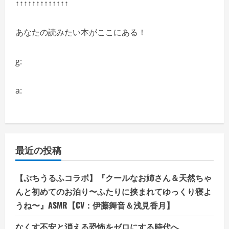
↑↑↑↑↑↑↑↑↑↑↑↑↑
あなたの読みたい本がここにある！
g:
a:
最近の投稿
【ぷちうるふコラボ】『クールなお姉さん＆天然ちゃ
んと初めてのお泊り〜ふたりに挟まれてゆっくり寝よ
うね〜』ASMR【CV：伊藤舞音＆浅見香月】
なくす不安と消える恐怖をゼロにする時代へ