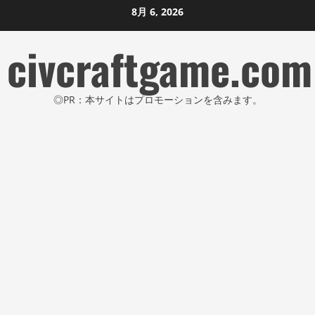
コ
8月 6, 2026
ン
civcraftgame.com
テ
ン
ツ
◎PR：本サイトはプロモーションを含みます。
に
ス
キ
ッ
プ
し
ま
す