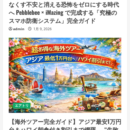
なくす不安と消える恐怖をゼロにする時代
へ Pebblebee × iMazing で完成する「究極の
スマホ防衛システム」完全ガイド
admin
1月 9, 2026
エアトリ
【海外ツアー完全ガイド】アジア最安1万円
台＆ハワイ朝食付き割引まで網羅 ― “失敗