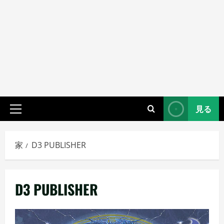
見る
プ
ラ
イ
家
D3 PUBLISHER
マ
リ
メ
D3 PUBLISHER
ニ
ュ
ー