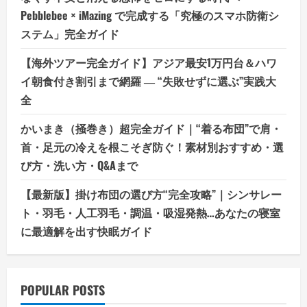
Pebblebee × iMazing で完成する「究極のスマホ防衛シ
ステム」完全ガイド
【海外ツアー完全ガイド】アジア最安1万円台＆ハワ
イ朝食付き割引まで網羅 ― “失敗せずに選ぶ”実践大
全
かいまき（掻巻き）超完全ガイド｜“着る布団”で肩・
首・足元の冷えを根こそぎ防ぐ！素材別おすすめ・選
び方・洗い方・Q&Aまで
【最新版】掛け布団の選び方“完全攻略”｜シンサレー
ト・羽毛・人工羽毛・調温・吸湿発熱…あなたの寝室
に最適解を出す快眠ガイド
POPULAR POSTS