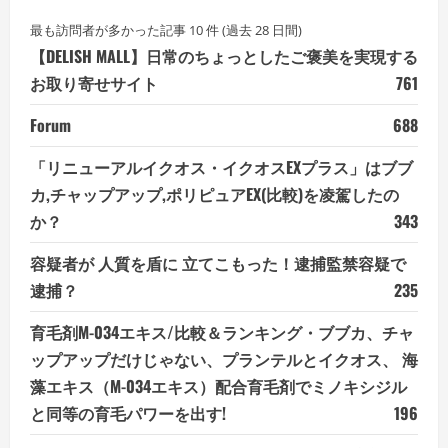
最も訪問者が多かった記事 10 件 (過去 28 日間)
【DELISH MALL】日常のちょっとしたご褒美を実現する
お取り寄せサイト
761
Forum
688
「リニューアルイクオス・イクオスEXプラス」はブブ
カ,チャップアップ,ポリピュアEX(比較)を凌駕したの
か？
343
容疑者が 人質を盾に 立てこもった！逮捕監禁容疑で
逮捕？
235
育毛剤M-034エキス/比較＆ランキング・ブブカ、チャ
ップアップだけじゃない、プランテルとイクオス、 海
藻エキス（M-034エキス）配合育毛剤でミノキシジル
と同等の育毛パワーを出す!
196