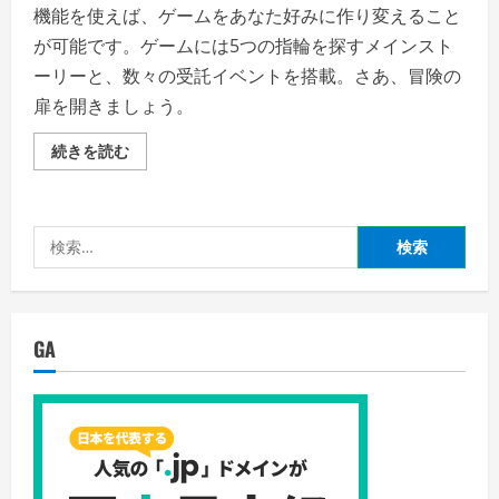
機能を使えば、ゲームをあなた好みに作り変えること
が可能です。ゲームには5つの指輪を探すメインスト
ーリーと、数々の受託イベントを搭載。さあ、冒険の
扉を開きましょう。
エ
続きを読む
ル
ミ
ナ
ー
ジ
検
ュ
ORIGINAL
索:
〜
闇
の
巫
女
GA
と
神々
の
指
輪〜
の
詳
細
を
ご