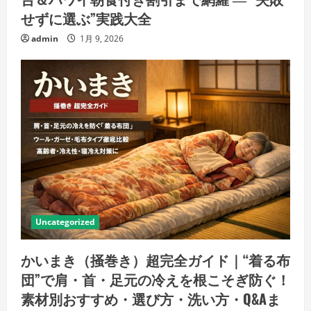
せずに選ぶ”実践大全
admin
1月 9, 2026
Uncategorized
かいまき（掻巻き）超完全ガイド｜“着る布
団”で肩・首・足元の冷えを根こそぎ防ぐ！
素材別おすすめ・選び方・洗い方・Q&Aま