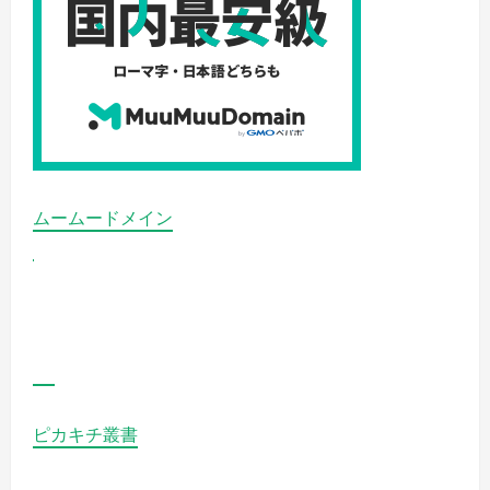
覧
く
だ
さ
い
ムームードメイン
ピカキチ叢書