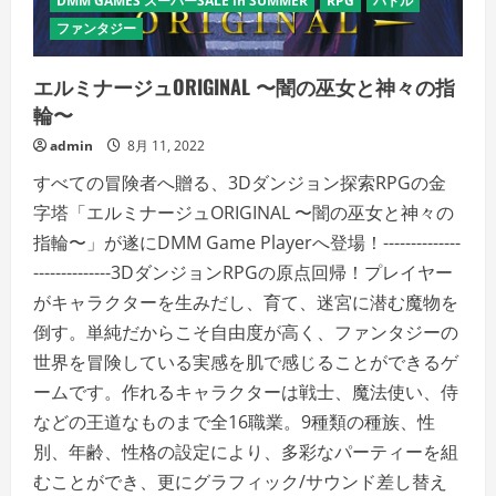
DMM GAMES スーパーSALE in SUMMER
RPG
バトル
ファンタジー
エルミナージュORIGINAL 〜闇の巫女と神々の指
輪〜
admin
8月 11, 2022
すべての冒険者へ贈る、3Dダンジョン探索RPGの金
字塔「エルミナージュORIGINAL 〜闇の巫女と神々の
指輪〜」が遂にDMM Game Playerへ登場！--------------
--------------3DダンジョンRPGの原点回帰！プレイヤー
がキャラクターを生みだし、育て、迷宮に潜む魔物を
倒す。単純だからこそ自由度が高く、ファンタジーの
世界を冒険している実感を肌で感じることができるゲ
ームです。作れるキャラクターは戦士、魔法使い、侍
などの王道なものまで全16職業。9種類の種族、性
別、年齢、性格の設定により、多彩なパーティーを組
むことができ、更にグラフィック/サウンド差し替え