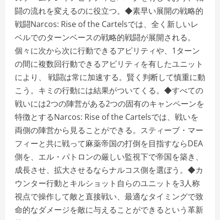
闘の流れを変えるのに役立つ。◆素早い展開の戦略的
戦闘Narcos: Rise of the Cartelsでは、全く新しいレ
ベルでのターンベースの戦略的戦闘が展開される。
個々に次から次に行動できるアビリティや、1ターン
の間に複数回行動できるアビリティを有したユニット
により、 戦闘は常に加速する。賢く判断して慎重に動
こう。キミの行動には結果がついてくる。◆すべての
戦いには2つの陣営がある2つの固有のキャンペーンを
特徴とするNarcos: Rise of the Cartelsでは、戦いを
両側の陣営から見ることができる。スティーブ・マー
フィーと共に戦って麻薬帝国の打倒を目指すならDEA
側を、エル・パトロンの厳しい監視下で帝国を築き、
成長させ、拡大させるならナルコス側を選ぼう。◆カ
ウンター行動とキルショット自らのユニットを3人称
視点で操作して敵と直接戦い、最適なタイミングで致
命的なダメージを敵に与えることができるという革新