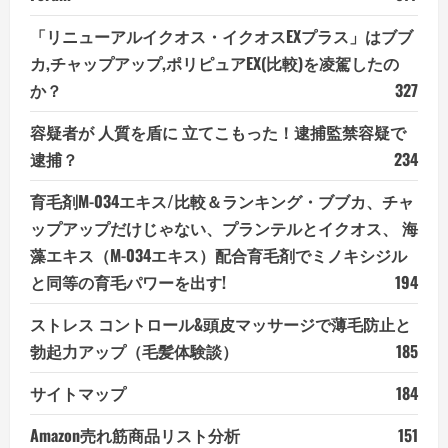
「リニューアルイクオス・イクオスEXプラス」はブブ
カ,チャップアップ,ポリピュアEX(比較)を凌駕したの
か？
327
容疑者が 人質を盾に 立てこもった！逮捕監禁容疑で
逮捕？
234
育毛剤M-034エキス/比較＆ランキング・ブブカ、チャ
ップアップだけじゃない、プランテルとイクオス、 海
藻エキス（M-034エキス）配合育毛剤でミノキシジル
と同等の育毛パワーを出す!
194
ストレス コントロール&頭皮マッサージで薄毛防止と
勃起力アップ（毛髪体験談）
185
サイトマップ
184
Amazon売れ筋商品リスト分析
151