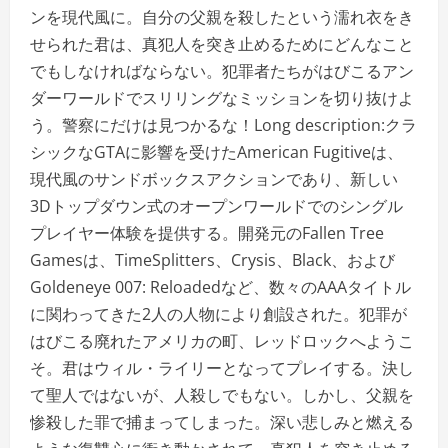
ンを現代風に。自分の父親を殺したという濡れ衣をき
せられた君は、真犯人を突き止めるためにどんなこと
でもしなければならない。犯罪者たちがはびこるアン
ダーワールドでスリリングなミッションを切り抜けよ
う。警察にだけは見つかるな！Long description:クラ
シックなGTAに影響を受けたAmerican Fugitiveは、
現代風のサンドボックスアクションであり、新しい
3Dトップダウン式のオープンワールドでのシングル
プレイヤー体験を提供する。開発元のFallen Tree
Gamesは、TimeSplitters、Crysis、Black、および
Goldeneye 007: Reloadedなど、数々のAAAタイトル
に関わってきた2人の人物により創設された。犯罪が
はびこる廃れたアメリカの町、レッドロックへようこ
そ。君はウィル・ライリーとなってプレイする。決し
て聖人ではないが、人殺しでもない。しかし、父親を
惨殺した罪で捕まってしまった。深い悲しみと燃える