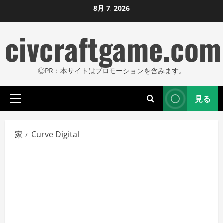
コ
8月 7, 2026
ン
civcraftgame.com
テ
ン
ツ
◎PR：本サイトはプロモーションを含みます。
に
ス
見る
キ
プ
ッ
ラ
プ
イ
家
Curve Digital
し
マ
リ
ま
メ
す
ニ
ュ
ー