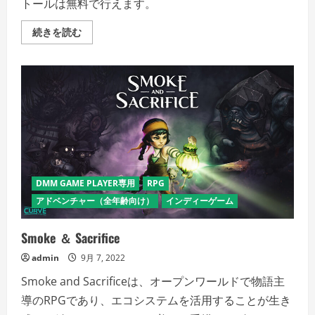
トールは無料で行えます。
When
続きを読む
Ski
Lifts
Go
Wrong
の
詳
細
を
ご
覧
く
だ
さ
い
DMM GAME PLAYER専用
RPG
アドベンチャー（全年齢向け）
インディーゲーム
Smoke ＆ Sacrifice
admin
9月 7, 2022
Smoke and Sacrificeは、オープンワールドで物語主
導のRPGであり、エコシステムを活用することが生き