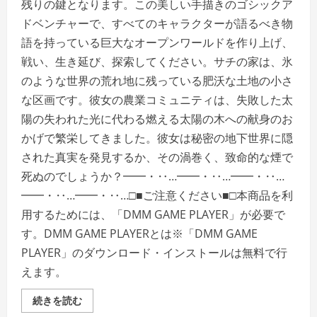
残りの鍵となります。この美しい手描きのゴシックア
ドベンチャーで、すべてのキャラクターが語るべき物
語を持っている巨大なオープンワールドを作り上げ、
戦い、生き延び、探索してください。サチの家は、氷
のような世界の荒れ地に残っている肥沃な土地の小さ
な区画です。彼女の農業コミュニティは、失敗した太
陽の失われた光に代わる燃える太陽の木への献身のお
かげで繁栄してきました。彼女は秘密の地下世界に隠
された真実を発見するか、その渦巻く、致命的な煙で
死ぬのでしょうか？━━・‥…━━・‥…━━・‥…
━━・‥…━━・‥…□■ご注意ください■□本商品を利
用するためには、「DMM GAME PLAYER」が必要で
す。DMM GAME PLAYERとは※「DMM GAME
PLAYER」のダウンロード・インストールは無料で行
えます。
Smoke
続きを読む
＆