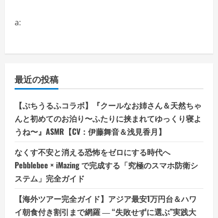
a:
最近の投稿
【ぷちうるふコラボ】『クールなお姉さん＆天然ちゃ
んと初めてのお泊り〜ふたりに挟まれてゆっくり寝よ
うね〜』ASMR【CV：伊藤舞音＆浅見香月】
なくす不安と消える恐怖をゼロにする時代へ
Pebblebee × iMazing で完成する「究極のスマホ防衛シ
ステム」完全ガイド
【海外ツアー完全ガイド】アジア最安1万円台＆ハワ
イ朝食付き割引まで網羅 ― “失敗せずに選ぶ”実践大