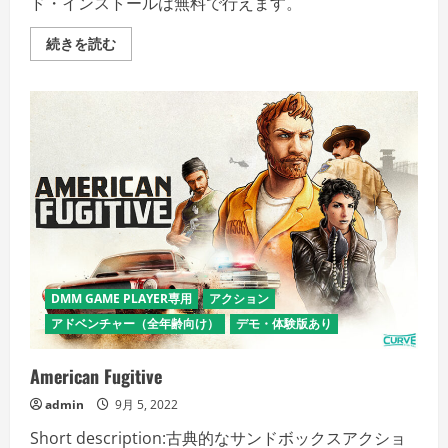
ド・インストールは無料で行えます。
Bomber
続きを読む
Crew
Deluxe
Edition
の
詳
細
を
ご
覧
く
だ
さ
い
DMM GAME PLAYER専用
アクション
アドベンチャー（全年齢向け）
デモ・体験版あり
American Fugitive
admin
9月 5, 2022
Short description:古典的なサンドボックスアクショ