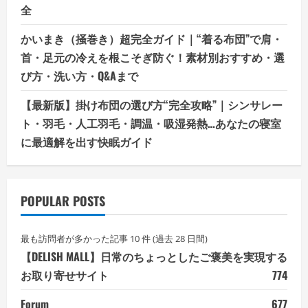
全
かいまき（掻巻き）超完全ガイド｜“着る布団”で肩・
首・足元の冷えを根こそぎ防ぐ！素材別おすすめ・選
び方・洗い方・Q&Aまで
【最新版】掛け布団の選び方“完全攻略”｜シンサレー
ト・羽毛・人工羽毛・調温・吸湿発熱…あなたの寝室
に最適解を出す快眠ガイド
POPULAR POSTS
最も訪問者が多かった記事 10 件 (過去 28 日間)
【DELISH MALL】日常のちょっとしたご褒美を実現する
お取り寄せサイト
774
Forum
677