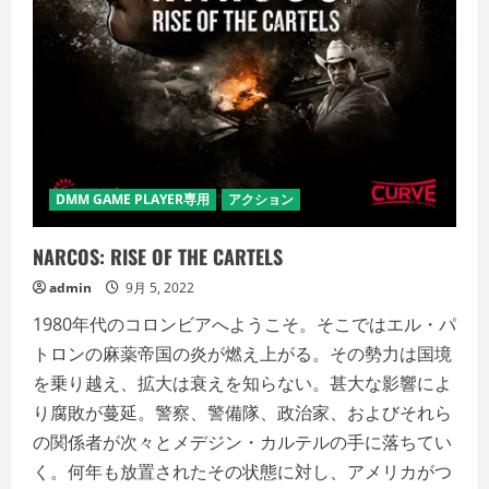
DMM GAME PLAYER専用
アクション
NARCOS: RISE OF THE CARTELS
admin
9月 5, 2022
1980年代のコロンビアへようこそ。そこではエル・パ
トロンの麻薬帝国の炎が燃え上がる。その勢力は国境
を乗り越え、拡大は衰えを知らない。甚大な影響によ
り腐敗が蔓延。警察、警備隊、政治家、およびそれら
の関係者が次々とメデジン・カルテルの手に落ちてい
く。何年も放置されたその状態に対し、アメリカがつ