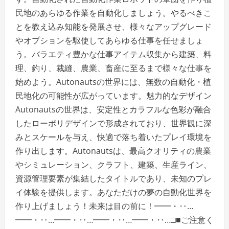
民地のあらゆる作業を自動化しましょう。やるべきこ
とを教え込み知能を発展させ、様々なアップグレード
やオプションを駆使してあらゆる仕事を任せましょ
う。バラエティ豊かな仕事アイテム収集から建築、料
理、釣り、裁縫、農業、畜産に至るまで様々な仕事を
始めよう。Autonautsの世界には、無数の自動化・植
民地化の可能性が広がっています。魅力的なデザイン
Autonautsの世界は、安定性とカラフルな色彩が融合
したローポリデザインで形成されており、世界観に深
みとスケールを与え、快適で落ち着いたプレイ環境を
作り出します。Autonautsは、最高クオリティの農業
やシミュレーション、クラフト、建築、生産ライン、
資源管理要素が集結したタイトルであり、未知のプレ
イ体験を提供します。あなただけの夢の自動化世界を
作り上げましょう！未来は目の前に！━━・‥…
━━・‥…━━・‥…━━・‥…━━・‥…□■ご注意く