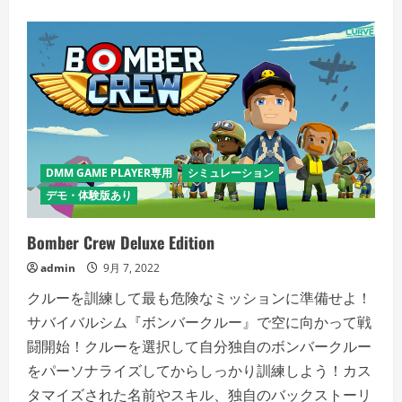
Sacrifice
の
詳
細
を
ご
覧
く
だ
さ
い
DMM GAME PLAYER専用
シミュレーション
デモ・体験版あり
Bomber Crew Deluxe Edition
admin
9月 7, 2022
クルーを訓練して最も危険なミッションに準備せよ！
サバイバルシム『ボンバークルー』で空に向かって戦
闘開始！クルーを選択して自分独自のボンバークルー
をパーソナライズしてからしっかり訓練しよう！カス
タマイズされた名前やスキル、独自のバックストーリ