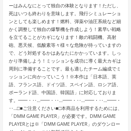
ーはみんなにとって独自の体験となります！ただし、
死はいつも終わりを意味します。飛行シミュレーショ
ンとしても楽しめます！燃料、弾薬や油圧系統など細
かく調整して独自の爆撃機を作成しよう！素早い戦略
を立てることがカギになります！敵の戦闘機、高射
砲、悪天候、低酸素等々様々な危険が待っていますの
で、どう対処するかはあなたにかかっています。しっ
かり準備しよう！ミッションを成功に導く最大カギは
周到に準備することです。最も適したチーム編成でミ
ッションに向かっていこう！※本作は「日本語、英
語、フランス語、ドイツ語、スペイン語、ロシア語、
ポーランド語、中国語、韓国語」に対応しておりま
す。━━・‥…━━・‥…━━・‥…━━・‥…━━・
‥…□■ご注意ください■□本商品を利用するためには、
「DMM GAME PLAYER」が必要です。DMM GAME
PLAYERとは※「DMM GAME PLAYER」のダウンロー