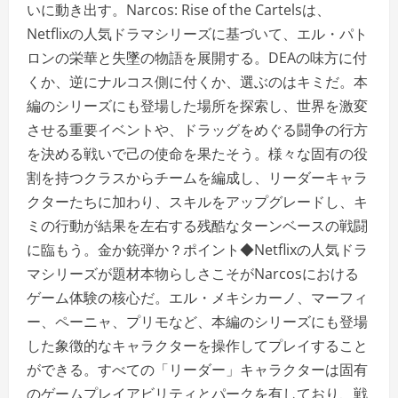
いに動き出す。Narcos: Rise of the Cartelsは、
Netflixの人気ドラマシリーズに基づいて、エル・パト
ロンの栄華と失墜の物語を展開する。DEAの味方に付
くか、逆にナルコス側に付くか、選ぶのはキミだ。本
編のシリーズにも登場した場所を探索し、世界を激変
させる重要イベントや、ドラッグをめぐる闘争の行方
を決める戦いで己の使命を果たそう。様々な固有の役
割を持つクラスからチームを編成し、リーダーキャラ
クターたちに加わり、スキルをアップグレードし、キ
ミの行動が結果を左右する残酷なターンベースの戦闘
に臨もう。金か銃弾か？ポイント◆Netflixの人気ドラ
マシリーズが題材本物らしさこそがNarcosにおける
ゲーム体験の核心だ。エル・メキシカーノ、マーフィ
ー、ペーニャ、プリモなど、本編のシリーズにも登場
した象徴的なキャラクターを操作してプレイすること
ができる。すべての「リーダー」キャラクターは固有
のゲームプレイアビリティとパークを有しており、戦