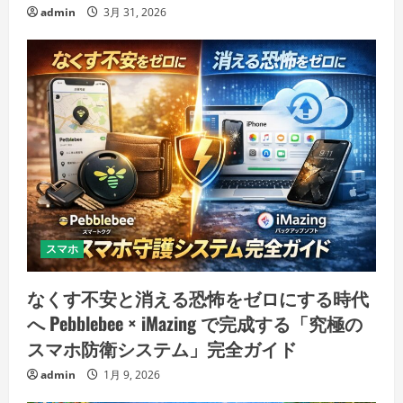
admin
3月 31, 2026
スマホ
なくす不安と消える恐怖をゼロにする時代
へ Pebblebee × iMazing で完成する「究極の
スマホ防衛システム」完全ガイド
admin
1月 9, 2026