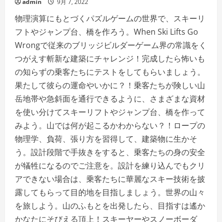
admin
9月 7, 2022
物理演算にもとづくパズルゲームの世界で、スキーリ
フトやジャンプ台、橋を作ろう。When Ski Lifts Go
Wrongで従来のブリッジビルダーゲーム界の常識をく
つがえす斬新な建築にチャレンジ！完成したら怖いも
の知らずの乗客たちにテストをしてもらいましょう。
果たして彼らの運命やいかに？！乗客たちが険しい山
岳地帯や急斜面を通行できるように、さまざまな資材
を使い分けてスキーリフトやジャンプ台、橋を作って
みよう。山では何が起こるかわからない？！ロープの
物理学、負荷、張り方を習得して、建築物に生かそ
う。設計段階で手抜きをすると、乗客たちの身の安全
が犠牲になるのでご注意を。設計を練り込んでもクリ
アできない場合は、乗客たちに華麗なスキー技術を披
露してもらって目的地を目指しましょう。世界の山々
を旅しよう。山のふもとを出発したら、目指すは遙か
かなたにそびえる頂上！スキーヤーやスノーボーダ