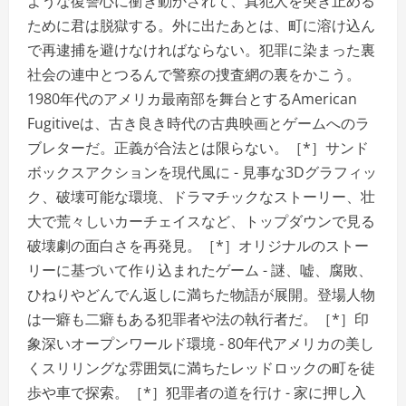
ような復讐心に衝き動かされて、真犯人を突き止める
ために君は脱獄する。外に出たあとは、町に溶け込ん
で再逮捕を避けなければならない。犯罪に染まった裏
社会の連中とつるんで警察の捜査網の裏をかこう。
1980年代のアメリカ最南部を舞台とするAmerican
Fugitiveは、古き良き時代の古典映画とゲームへのラ
ブレターだ。正義が合法とは限らない。［*］サンド
ボックスアクションを現代風に - 見事な3Dグラフィッ
ク、破壊可能な環境、ドラマチックなストーリー、壮
大で荒々しいカーチェイスなど、トップダウンで見る
破壊劇の面白さを再発見。［*］オリジナルのストー
リーに基づいて作り込まれたゲーム - 謎、嘘、腐敗、
ひねりやどんでん返しに満ちた物語が展開。登場人物
は一癖も二癖もある犯罪者や法の執行者だ。［*］印
象深いオープンワールド環境 - 80年代アメリカの美し
くスリリングな雰囲気に満ちたレッドロックの町を徒
歩や車で探索。［*］犯罪者の道を行け - 家に押し入