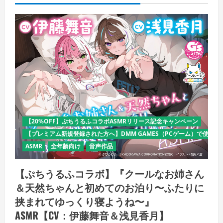
【20%OFF】ぷちうるふコラボASMRリリース記念キャンペーン
【プレミアム新規登録された方へ】DMM GAMES（PCゲーム）で使える
ASMR
全年齢向け
音声作品
【ぷちうるふコラボ】『クールなお姉さん
＆天然ちゃんと初めてのお泊り〜ふたりに
挟まれてゆっくり寝ようね〜』
ASMR【CV：伊藤舞音＆浅見香月】