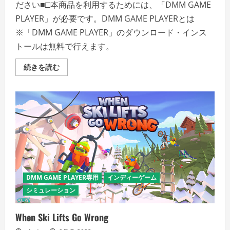
ださい■□本商品を利用するためには、「DMM GAME
PLAYER」が必要です。DMM GAME PLAYERとは
※「DMM GAME PLAYER」のダウンロード・インス
トールは無料で行えます。
Autonauts
続きを読む
の
詳
細
を
ご
覧
く
だ
さ
い
DMM GAME PLAYER専用
インディーゲーム
シミュレーション
When Ski Lifts Go Wrong