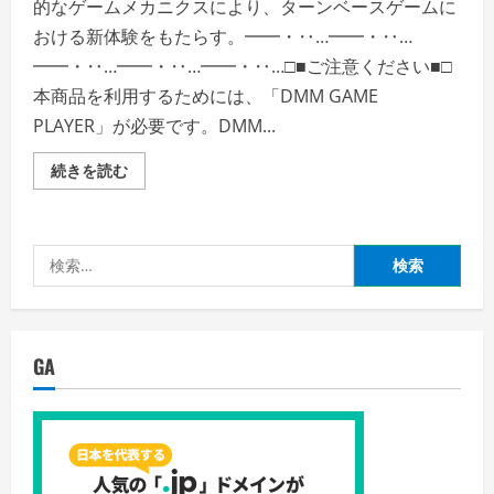
的なゲームメカニクスにより、ターンベースゲームに
おける新体験をもたらす。━━・‥…━━・‥…
━━・‥…━━・‥…━━・‥…□■ご注意ください■□
本商品を利用するためには、「DMM GAME
PLAYER」が必要です。DMM...
NARCOS:
続きを読む
RISE
OF
THE
CARTELS
の
検
詳
細
索:
を
ご
覧
く
だ
GA
さ
い