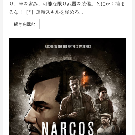
り、車を盗み、可能な限り武器を装備。とにかく捕ま
るな！［*］運転スキルを極めろ...
American
続きを読む
Fugitive
の
詳
細
を
ご
覧
く
だ
さ
い