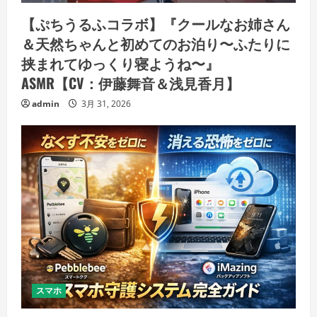
【ぷちうるふコラボ】『クールなお姉さん
＆天然ちゃんと初めてのお泊り〜ふたりに
挟まれてゆっくり寝ようね〜』
ASMR【CV：伊藤舞音＆浅見香月】
admin
3月 31, 2026
スマホ