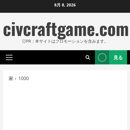
コ
8月 8, 2026
ン
civcraftgame.com
テ
ン
ツ
◎PR：本サイトはプロモーションを含みます。
に
ス
見る
キ
プ
ッ
ラ
プ
イ
家
1000
し
マ
リ
ま
メ
す
ニ
ュ
ー