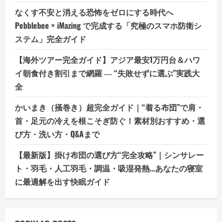
なくす不安と消える恐怖をゼロにする時代へ
Pebblebee × iMazing で完成する「究極のスマホ防衛シ
ステム」完全ガイド
【海外ツアー完全ガイド】アジア最安1万円台＆ハワ
イ朝食付き割引まで網羅 ― “失敗せずに選ぶ”実践大
全
かいまき（掻巻き）超完全ガイド｜“着る布団”で肩・
首・足元の冷えを根こそぎ防ぐ！素材別おすすめ・選
び方・洗い方・Q&Aまで
【最新版】掛け布団の選び方“完全攻略”｜シンサレー
ト・羽毛・人工羽毛・調温・吸湿発熱…あなたの寝室
に最適解を出す快眠ガイド