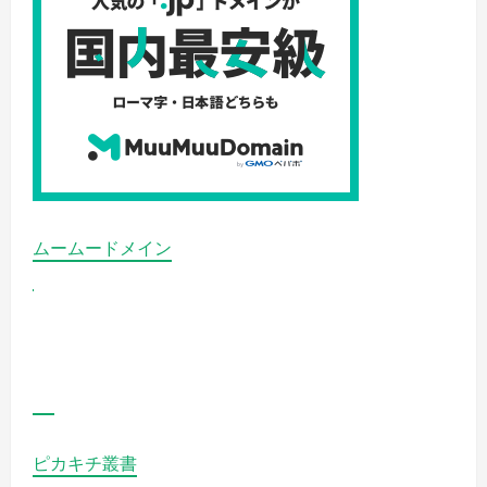
い
ち
ば
ん
の
詳
細
を
ご
覧
く
だ
さ
い
ムームードメイン
ピカキチ叢書