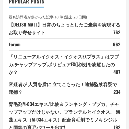
POPULAR POSTS
最も訪問者が多かった記事 10 件 (過去 28 日間)
【DELISH MALL】日常のちょっとしたご褒美を実現する
お取り寄せサイト
762
Forum
662
「リニューアルイクオス・イクオスEXプラス」はブブ
カ,チャップアップ,ポリピュアEX(比較)を凌駕したの
か？
407
容疑者が 人質を盾に 立てこもった！逮捕監禁容疑で
逮捕？
234
育毛剤M-034エキス/比較＆ランキング・ブブカ、チャ
ップアップだけじゃない、プランテルとイクオス、 海
藻エキス（M-034エキス）配合育毛剤でミノキシジル
と同等の育毛パワーを出す!
192