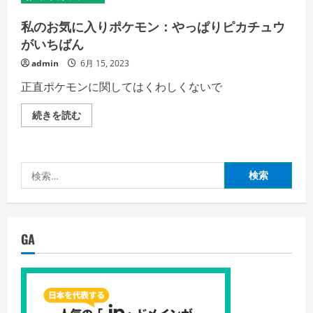
私のお気に入りポケモン：やっぱりピカチュウ
がいちばん
admin
6月 15, 2023
正直ポケモンに関してはくわしくないで
私
続きを読む
の
お
気
に
入
検
り
ポ
索:
ケ
モ
ン：
や
っ
GA
ぱ
り
ピ
カ
チ
ュ
ウ
が