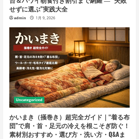
台＆ハワイ朝食付き割引まで網羅 ― “失敗
せずに選ぶ”実践大全
admin
1月 9, 2026
Uncategorized
かいまき（掻巻き）超完全ガイド｜“着る布
団”で肩・首・足元の冷えを根こそぎ防ぐ！
素材別おすすめ・選び方・洗い方・Q&Aま