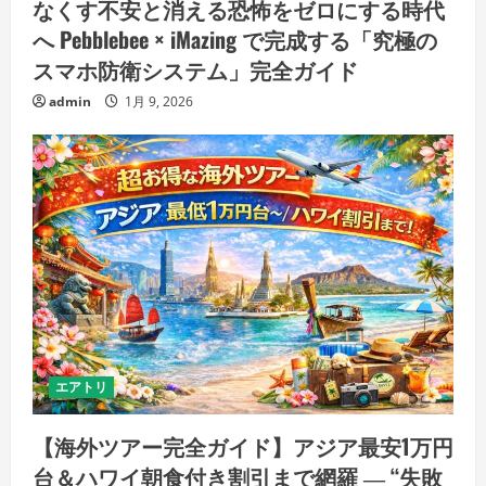
なくす不安と消える恐怖をゼロにする時代
へ Pebblebee × iMazing で完成する「究極の
スマホ防衛システム」完全ガイド
admin
1月 9, 2026
エアトリ
【海外ツアー完全ガイド】アジア最安1万円
台＆ハワイ朝食付き割引まで網羅 ― “失敗