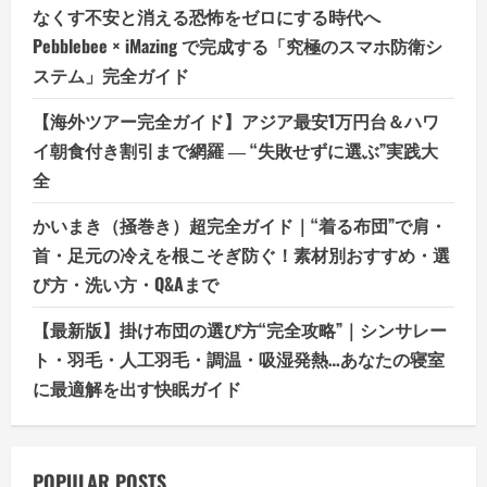
なくす不安と消える恐怖をゼロにする時代へ
Pebblebee × iMazing で完成する「究極のスマホ防衛シ
ステム」完全ガイド
【海外ツアー完全ガイド】アジア最安1万円台＆ハワ
イ朝食付き割引まで網羅 ― “失敗せずに選ぶ”実践大
全
かいまき（掻巻き）超完全ガイド｜“着る布団”で肩・
首・足元の冷えを根こそぎ防ぐ！素材別おすすめ・選
び方・洗い方・Q&Aまで
【最新版】掛け布団の選び方“完全攻略”｜シンサレー
ト・羽毛・人工羽毛・調温・吸湿発熱…あなたの寝室
に最適解を出す快眠ガイド
POPULAR POSTS