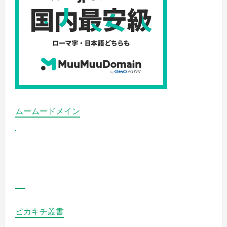
グ
上
位！
最
安
値、
格
安、
激
安、
割
引
を
極
め
て
ムームードメイン
お
得
に
購
入
す
る
の
詳
細
を
ご
覧
く
ピカキチ叢書
だ
さ