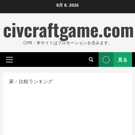
コ
8月 8, 2026
ン
civcraftgame.com
テ
ン
ツ
◎PR：本サイトはプロモーションを含みます。
に
ス
見る
キ
プ
ッ
ラ
プ
イ
家
比較ランキング
し
マ
リ
ま
メ
す
ニ
ュ
ー