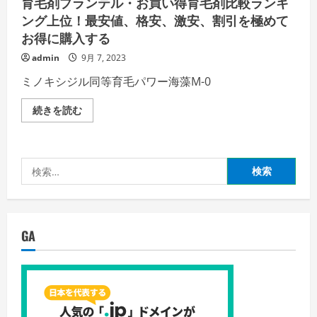
育毛剤プランテル・お買い得育毛剤比較ランキ
を
い
極
ング上位！最安値、格安、激安、割引を極めて
め
お得に購入する
る！
の
詳
admin
9月 7, 2023
細
を
ミノキシジル同等育毛パワー海藻M-0
ご
覧
く
育
続きを読む
だ
毛
さ
剤
い
プ
ラ
ン
検
テ
ル・
索:
お
買
い
得
育
GA
毛
剤
比
較
ラ
ン
キ
ン