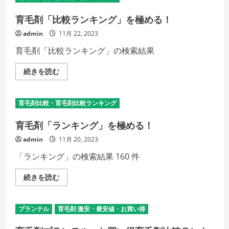
育毛剤「比較ランキング」を極める！
admin
11月 22, 2023
育毛剤「比較ランキング」の検索結果
育
続きを読む
毛
剤
「比
較
育毛剤比較・育毛剤比較ランキング
ラ
ン
キ
育毛剤「ランキング」を極める！
ン
グ」
admin
11月 20, 2023
を
極
「ランキング」の検索結果 160 件
め
る！
の
育
続きを読む
詳
毛
細
剤
を
「ラ
ご
ン
覧
プランテル
育毛剤 激安・最安値・お買い得
キ
く
ン
だ
グ」
さ