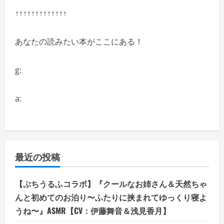
い
↑↑↑↑↑↑↑↑↑↑↑↑↑
あなたの読みたい本がここにある！
g:
a:
最近の投稿
【ぷちうるふコラボ】『クールなお姉さん＆天然ちゃ
んと初めてのお泊り〜ふたりに挟まれてゆっくり寝よ
うね〜』ASMR【CV：伊藤舞音＆浅見香月】