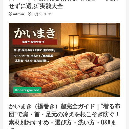
せずに選ぶ”実践大全
admin
1月 9, 2026
Uncategorized
かいまき（掻巻き）超完全ガイド｜“着る布
団”で肩・首・足元の冷えを根こそぎ防ぐ！
素材別おすすめ・選び方・洗い方・Q&Aま