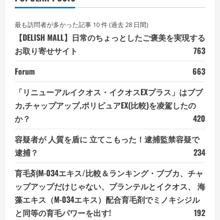
最も訪問者が多かった記事 10 件 (過去 28 日間)
【DELISH MALL】日常のちょっとしたご褒美を実現する
お取り寄せサイト
763
Forum
663
「リニューアルイクオス・イクオスEXプラス」はブブ
カ,チャップアップ,ポリピュアEX(比較)を凌駕したの
か？
420
容疑者が 人質を盾に 立てこもった！逮捕監禁容疑で
逮捕？
234
育毛剤M-034エキス/比較＆ランキング・ブブカ、チャ
ップアップだけじゃない、プランテルとイクオス、 海
藻エキス（M-034エキス）配合育毛剤でミノキシジル
と同等の育毛パワーを出す!
192