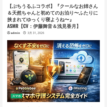
【ぷちうるふコラボ】『クールなお姉さん
＆天然ちゃんと初めてのお泊り〜ふたりに
挟まれてゆっくり寝ようね〜』
ASMR【CV：伊藤舞音＆浅見香月】
admin
3月 31, 2026
スマホ