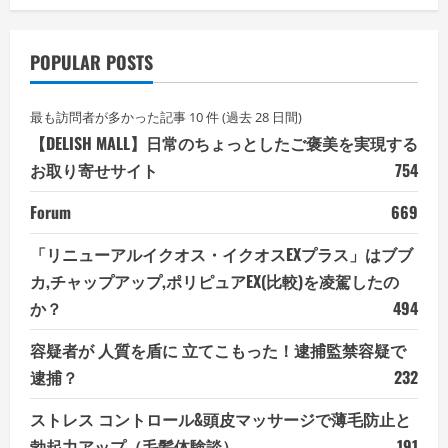
POPULAR POSTS
最も訪問者が多かった記事 10 件 (過去 28 日間)
【DELISH MALL】日常のちょっとしたご褒美を実現する
お取り寄せサイト
754
Forum
669
「リニューアルイクオス・イクオスEXプラス」はブブ
カ,チャップアップ,ポリピュアEX(比較)を凌駕したの
か？
494
容疑者が 人質を盾に 立てこもった！逮捕監禁容疑で
逮捕？
232
ストレス コントロール&頭皮マッサージで薄毛防止と
勃起力アップ（毛髪体験談）
191