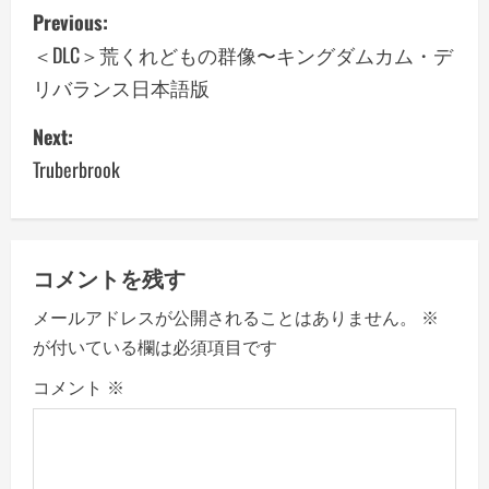
P
Previous:
o
＜DLC＞荒くれどもの群像〜キングダムカム・デ
リバランス日本語版
s
Next:
t
Truberbrook
n
a
v
コメントを残す
メールアドレスが公開されることはありません。
※
i
が付いている欄は必須項目です
g
コメント
※
a
t