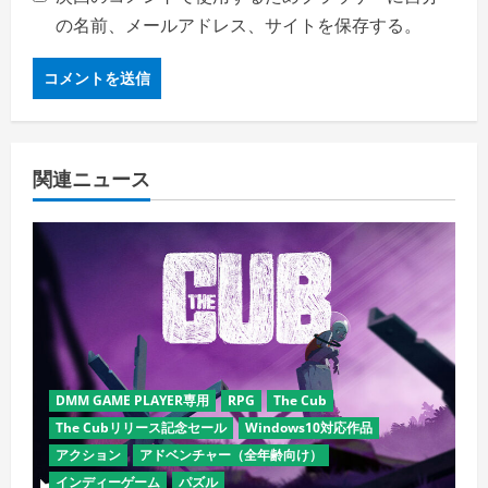
の名前、メールアドレス、サイトを保存する。
関連ニュース
DMM GAME PLAYER専用
RPG
The Cub
The Cubリリース記念セール
Windows10対応作品
アクション
アドベンチャー（全年齢向け）
インディーゲーム
パズル