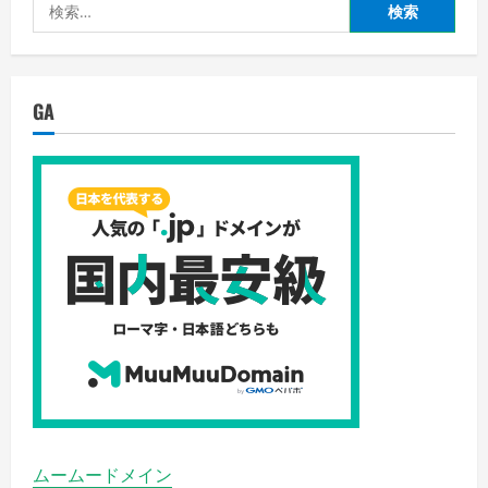
検
索:
GA
ムームードメイン