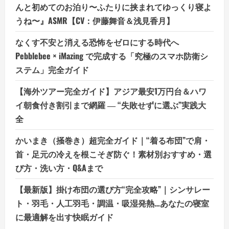
んと初めてのお泊り〜ふたりに挟まれてゆっくり寝よ
うね〜』ASMR【CV：伊藤舞音＆浅見香月】
なくす不安と消える恐怖をゼロにする時代へ
Pebblebee × iMazing で完成する「究極のスマホ防衛シ
ステム」完全ガイド
【海外ツアー完全ガイド】アジア最安1万円台＆ハワ
イ朝食付き割引まで網羅 ― “失敗せずに選ぶ”実践大
全
かいまき（掻巻き）超完全ガイド｜“着る布団”で肩・
首・足元の冷えを根こそぎ防ぐ！素材別おすすめ・選
び方・洗い方・Q&Aまで
【最新版】掛け布団の選び方“完全攻略”｜シンサレー
ト・羽毛・人工羽毛・調温・吸湿発熱…あなたの寝室
に最適解を出す快眠ガイド