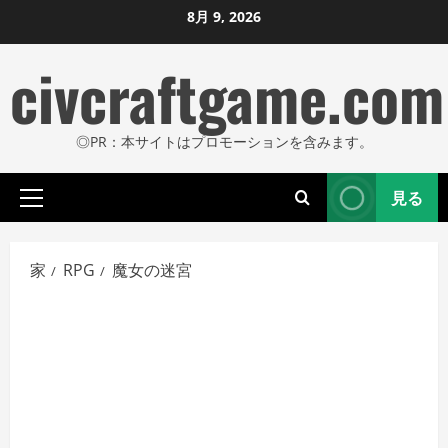
コ
8月 9, 2026
ン
civcraftgame.com
テ
ン
ツ
◎PR：本サイトはプロモーションを含みます。
に
ス
見る
キ
プ
ッ
ラ
プ
イ
家
RPG
魔女の迷宮
し
マ
リ
ま
メ
す
ニ
ュ
ー