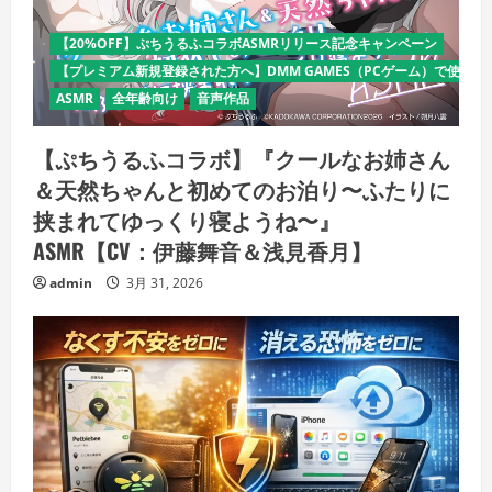
【20%OFF】ぷちうるふコラボASMRリリース記念キャンペーン
【プレミアム新規登録された方へ】DMM GAMES（PCゲーム）で使える
ASMR
全年齢向け
音声作品
【ぷちうるふコラボ】『クールなお姉さん
＆天然ちゃんと初めてのお泊り〜ふたりに
挟まれてゆっくり寝ようね〜』
ASMR【CV：伊藤舞音＆浅見香月】
admin
3月 31, 2026