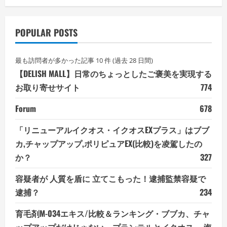
POPULAR POSTS
最も訪問者が多かった記事 10 件 (過去 28 日間)
【DELISH MALL】日常のちょっとしたご褒美を実現する
お取り寄せサイト
774
Forum
678
「リニューアルイクオス・イクオスEXプラス」はブブ
カ,チャップアップ,ポリピュアEX(比較)を凌駕したの
か？
327
容疑者が 人質を盾に 立てこもった！逮捕監禁容疑で
逮捕？
234
育毛剤M-034エキス/比較＆ランキング・ブブカ、チャ
ップアップだけじゃない、プランテルとイクオス、 海