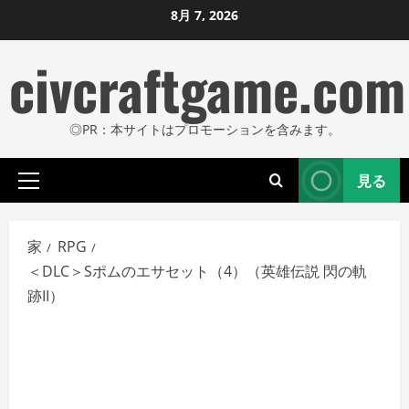
コ
8月 7, 2026
ン
civcraftgame.com
テ
ン
ツ
◎PR：本サイトはプロモーションを含みます。
に
ス
見る
キ
プ
ッ
ラ
プ
イ
家
RPG
し
マ
＜DLC＞Sポムのエサセット（4）（英雄伝説 閃の軌
リ
ま
跡II）
メ
す
ニ
ュ
ー