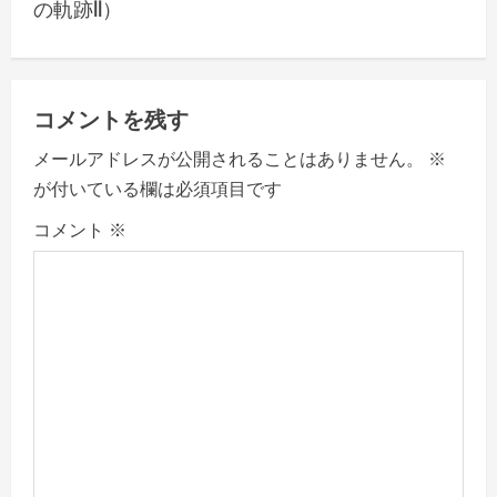
の軌跡II）
a
v
コメントを残す
i
メールアドレスが公開されることはありません。
※
g
が付いている欄は必須項目です
a
コメント
※
t
i
o
n