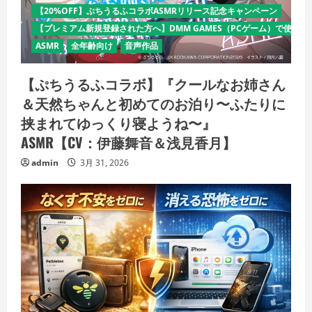
【20%OFF】ぷちうるふコラボASMRリリース記念キャンペーン
【プレミアム新規登録された方へ】DMM GAMES（PCゲーム）で使える
ASMR
全年齢向け
音声作品
【ぷちうるふコラボ】『クールなお姉さん
＆天然ちゃんと初めてのお泊り〜ふたりに
挟まれてゆっくり寝ようね〜』
ASMR【CV：伊藤舞音＆浅見香月】
admin
3月 31, 2026