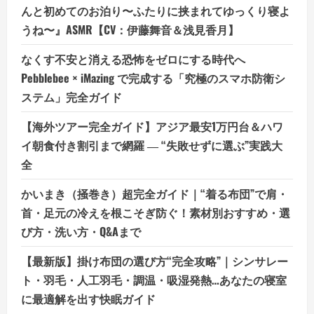
んと初めてのお泊り〜ふたりに挟まれてゆっくり寝よ
うね〜』ASMR【CV：伊藤舞音＆浅見香月】
なくす不安と消える恐怖をゼロにする時代へ
Pebblebee × iMazing で完成する「究極のスマホ防衛シ
ステム」完全ガイド
【海外ツアー完全ガイド】アジア最安1万円台＆ハワ
イ朝食付き割引まで網羅 ― “失敗せずに選ぶ”実践大
全
かいまき（掻巻き）超完全ガイド｜“着る布団”で肩・
首・足元の冷えを根こそぎ防ぐ！素材別おすすめ・選
び方・洗い方・Q&Aまで
【最新版】掛け布団の選び方“完全攻略”｜シンサレー
ト・羽毛・人工羽毛・調温・吸湿発熱…あなたの寝室
に最適解を出す快眠ガイド