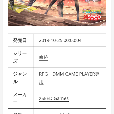
発売日
2019-10-25 00:00:04
シリー
軌跡
ズ
ジャン
RPG
DMM GAME PLAYER専
ル
用
メーカ
XSEED Games
ー