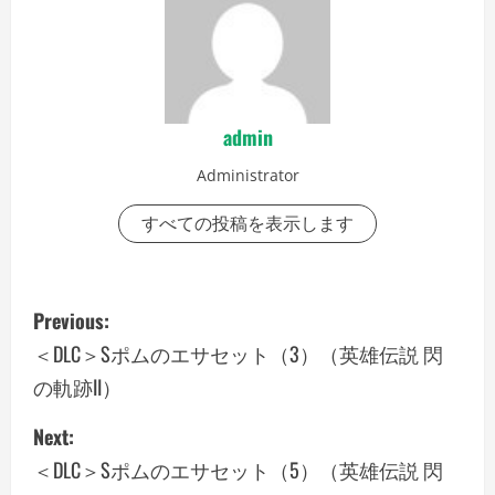
admin
Administrator
すべての投稿を表示します
P
Previous:
o
＜DLC＞Sポムのエサセット（3）（英雄伝説 閃
の軌跡II）
s
Next:
t
＜DLC＞Sポムのエサセット（5）（英雄伝説 閃
n