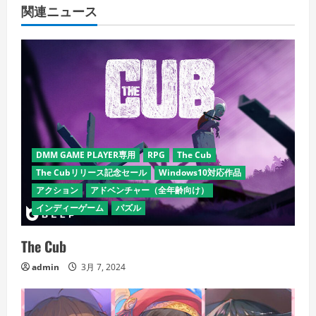
関連ニュース
DMM GAME PLAYER専用
RPG
The Cub
The Cubリリース記念セール
Windows10対応作品
アクション
アドベンチャー（全年齢向け）
インディーゲーム
パズル
The Cub
admin
3月 7, 2024