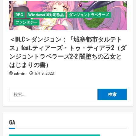
RPG
Windows10対応作品
ダンジョントラベラーズ
ファンタジー
＜DLC＞ダンジョン：『城塞都市タルテト
ス』feat.ティアーズ・トゥ・ティアラ2（ダ
ンジョントラベラーズ2-2 闇堕ちの乙女と
はじまりの書）
admin
6月 9, 2023
検
索:
GA