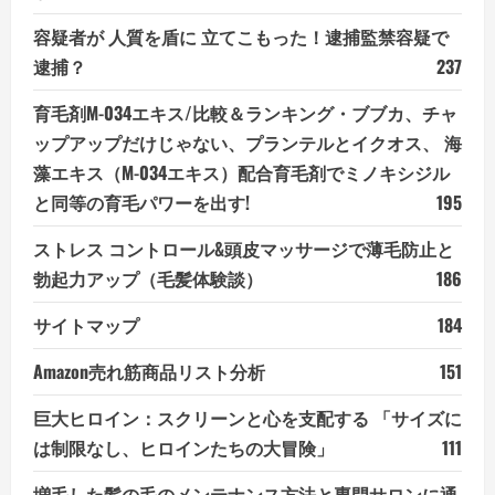
容疑者が 人質を盾に 立てこもった！逮捕監禁容疑で
逮捕？
237
育毛剤M-034エキス/比較＆ランキング・ブブカ、チャ
ップアップだけじゃない、プランテルとイクオス、 海
藻エキス（M-034エキス）配合育毛剤でミノキシジル
と同等の育毛パワーを出す!
195
ストレス コントロール&頭皮マッサージで薄毛防止と
勃起力アップ（毛髪体験談）
186
サイトマップ
184
Amazon売れ筋商品リスト分析
151
巨大ヒロイン：スクリーンと心を支配する 「サイズに
は制限なし、ヒロインたちの大冒険」
111
増毛した髪の毛のメンテナンス方法と専門サロンに通