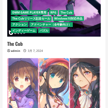
DMM GAME PLAYER専用
RPG
The Cub
The Cubリリース記念セール
Windows10対応作品
アクション
アドベンチャー（全年齢向け）
インディーゲーム
パズル
The Cub
admin
3月 7, 2024