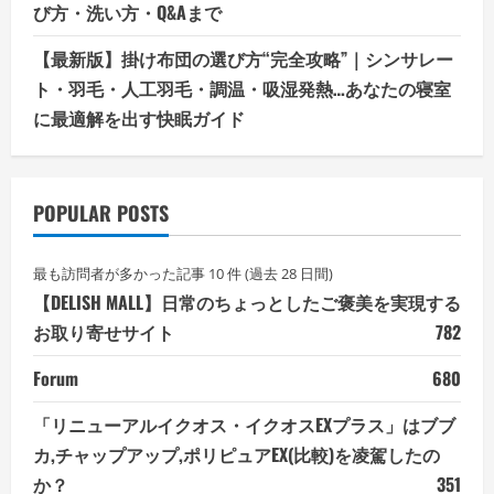
び方・洗い方・Q&Aまで
【最新版】掛け布団の選び方“完全攻略”｜シンサレー
ト・羽毛・人工羽毛・調温・吸湿発熱…あなたの寝室
に最適解を出す快眠ガイド
POPULAR POSTS
最も訪問者が多かった記事 10 件 (過去 28 日間)
【DELISH MALL】日常のちょっとしたご褒美を実現する
お取り寄せサイト
782
Forum
680
「リニューアルイクオス・イクオスEXプラス」はブブ
カ,チャップアップ,ポリピュアEX(比較)を凌駕したの
か？
351