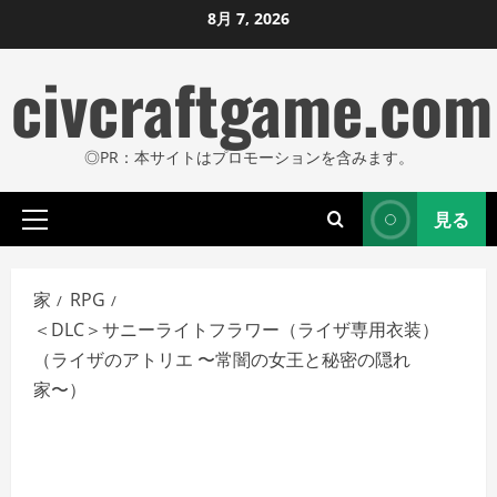
コ
8月 7, 2026
ン
civcraftgame.com
テ
ン
ツ
◎PR：本サイトはプロモーションを含みます。
に
ス
見る
キ
プ
ッ
ラ
プ
イ
家
RPG
し
マ
＜DLC＞サニーライトフラワー（ライザ専用衣装）
リ
ま
（ライザのアトリエ 〜常闇の女王と秘密の隠れ
メ
す
家〜）
ニ
ュ
ー