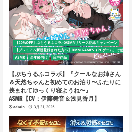
【20%OFF】ぷちうるふコラボASMRリリース記念キャンペーン
【プレミアム新規登録された方へ】DMM GAMES（PCゲーム）で使える
ASMR
全年齢向け
音声作品
【ぷちうるふコラボ】『クールなお姉さん
＆天然ちゃんと初めてのお泊り〜ふたりに
挟まれてゆっくり寝ようね〜』
ASMR【CV：伊藤舞音＆浅見香月】
admin
3月 31, 2026