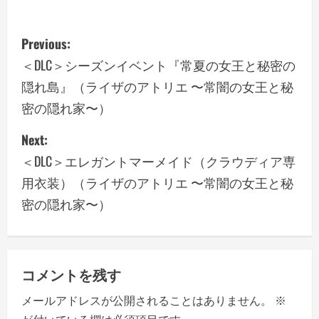
P
Previous:
o
＜DLC＞シーズンイベント『常夏の女王と秘密の
隠れ島』（ライザのアトリエ 〜常闇の女王と秘
s
密の隠れ家〜）
t
Next:
n
＜DLC＞エレガントマーメイド（クラウディア専
a
用衣装）（ライザのアトリエ 〜常闇の女王と秘
密の隠れ家〜）
v
i
g
コメントを残す
a
メールアドレスが公開されることはありません。
※