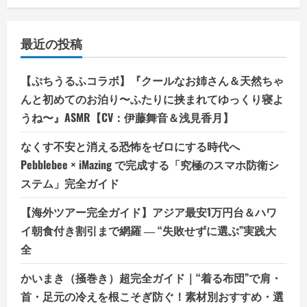
最近の投稿
【ぷちうるふコラボ】『クールなお姉さん＆天然ちゃ
んと初めてのお泊り〜ふたりに挟まれてゆっくり寝よ
うね〜』ASMR【CV：伊藤舞音＆浅見香月】
なくす不安と消える恐怖をゼロにする時代へ
Pebblebee × iMazing で完成する「究極のスマホ防衛シ
ステム」完全ガイド
【海外ツアー完全ガイド】アジア最安1万円台＆ハワ
イ朝食付き割引まで網羅 ― “失敗せずに選ぶ”実践大
全
かいまき（掻巻き）超完全ガイド｜“着る布団”で肩・
首・足元の冷えを根こそぎ防ぐ！素材別おすすめ・選