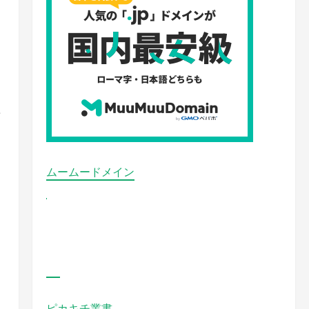
れ
ま
ムームードメイン
ピカキチ叢書