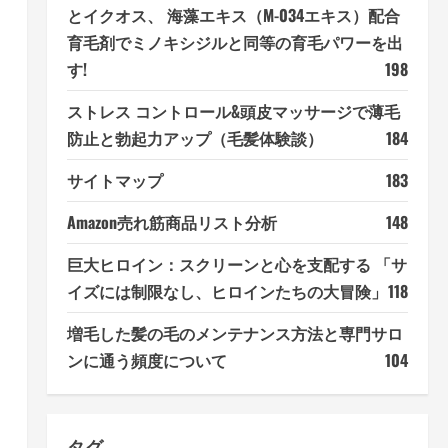
とイクオス、 海藻エキス（M-034エキス）配合
育毛剤でミノキシジルと同等の育毛パワーを出
す!
198
ストレス コントロール&頭皮マッサージで薄毛
防止と勃起力アップ（毛髪体験談）
184
サイトマップ
183
Amazon売れ筋商品リスト分析
148
巨大ヒロイン：スクリーンと心を支配する 「サ
イズには制限なし、ヒロインたちの大冒険」
118
増毛した髪の毛のメンテナンス方法と専門サロ
ンに通う頻度について
104
タグ