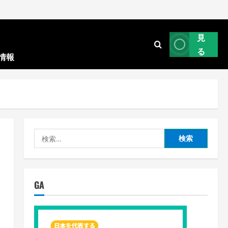
見
る
情報
検
索:
GA