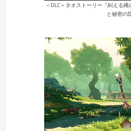
＜DLC＞タオストーリー『糾える縄
と秘密の隠