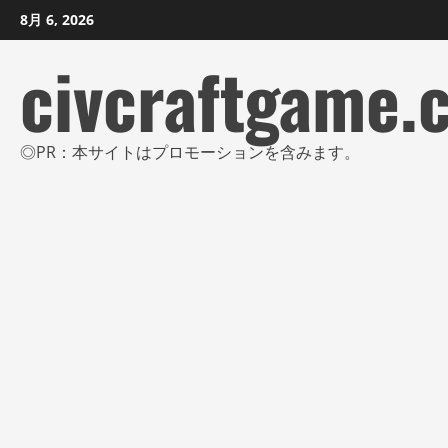
コ
8月 6, 2026
ン
civcraftgame.
テ
ン
ツ
に
◎PR：本サイトはプロモーションを含みます。
ス
キ
ッ
プ
し
ま
す