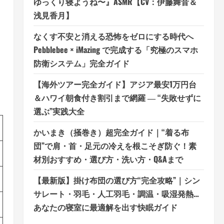
ゆっくり寝ようね〜』ASMR【CV：伊藤舞音＆
浅見香月】
なくす不安と消える恐怖をゼロにする時代へ
Pebblebee × iMazing で完成する「究極のスマホ
防衛システム」完全ガイド
【海外ツアー完全ガイド】アジア最安1万円台
＆ハワイ朝食付き割引まで網羅 ― “失敗せずに
選ぶ”実践大全
かいまき（掻巻き）超完全ガイド｜“着る布
団”で肩・首・足元の冷えを根こそぎ防ぐ！素
材別おすすめ・選び方・洗い方・Q&Aまで
【最新版】掛け布団の選び方“完全攻略”｜シン
サレート・羽毛・人工羽毛・調温・吸湿発熱…
あなたの寝室に最適解を出す快眠ガイド