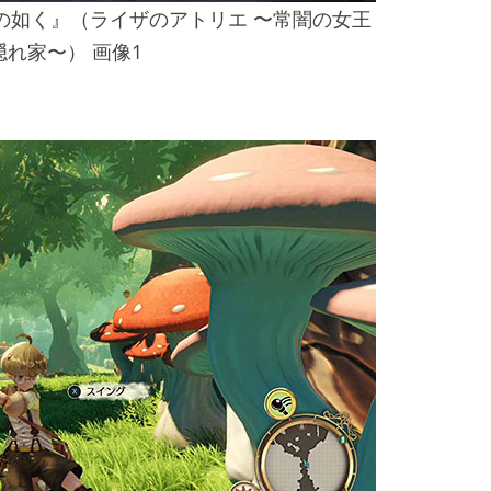
の如く』（ライザのアトリエ 〜常闇の女王
れ家〜） 画像1