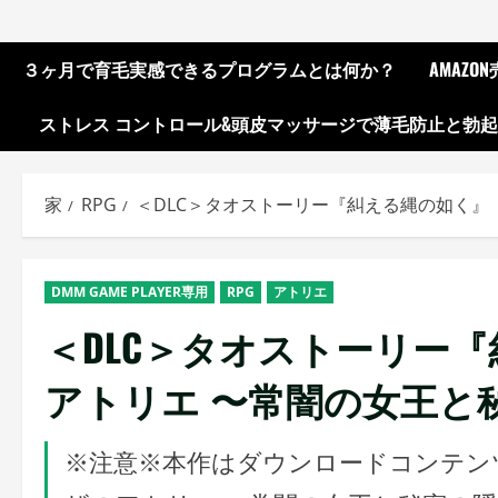
３ヶ月で育毛実感できるプログラムとは何か？
AMAZ
ストレス コントロール&頭皮マッサージで薄毛防止と勃
家
RPG
＜DLC＞タオストーリー『糾える縄の如く』
DMM GAME PLAYER専用
RPG
アトリエ
＜DLC＞タオストーリー
アトリエ 〜常闇の女王と
※注意※本作はダウンロードコンテン