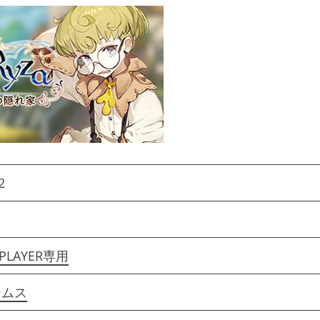
2
 PLAYER専用
ームス