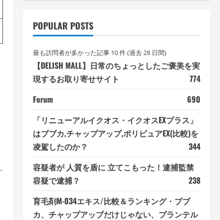
POPULAR POSTS
最も訪問者が多かった記事 10 件 (過去 28 日間)
【DELISH MALL】日常のちょっとしたご褒美を実
現するお取り寄せサイト
774
Forum
690
「リニューアルイクオス・イクオスEXプラス」
はブブカ,チャップアップ,ポリピュアEX(比較)を
凌駕したのか？
344
容疑者が 人質を盾に 立てこもった！逮捕監禁
…
容疑で逮捕？
238
育毛剤M-034エキス/比較＆ランキング・ブブ
カ、チャップアップだけじゃない、プランテル