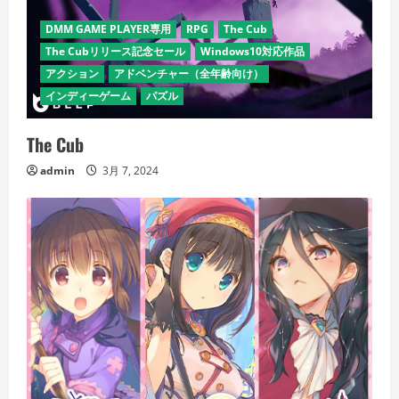
DMM GAME PLAYER専用
RPG
The Cub
The Cubリリース記念セール
Windows10対応作品
アクション
アドベンチャー（全年齢向け）
インディーゲーム
パズル
The Cub
admin
3月 7, 2024