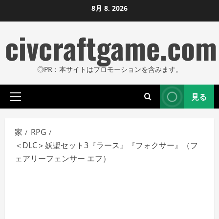
コ
8月 8, 2026
ン
civcraftgame.com
テ
ン
ツ
◎PR：本サイトはプロモーションを含みます。
に
ス
見る
キ
プ
ッ
ラ
プ
イ
家
RPG
し
マ
＜DLC＞妖聖セット3『ラース』『フォクサー』（フ
リ
ま
ェアリーフェンサー エフ）
メ
す
ニ
ュ
ー