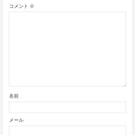
g
コメント
※
a
t
i
o
n
名前
メール