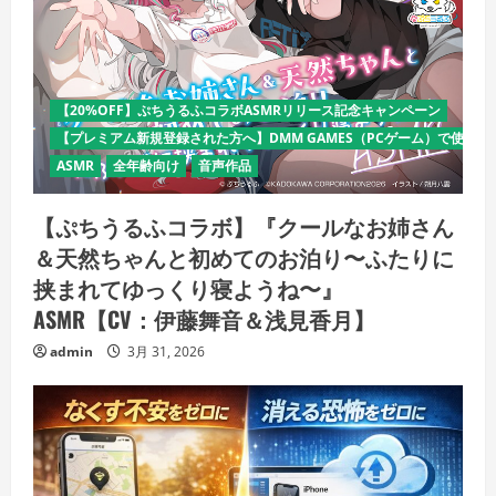
【20%OFF】ぷちうるふコラボASMRリリース記念キャンペーン
【プレミアム新規登録された方へ】DMM GAMES（PCゲーム）で使える
ASMR
全年齢向け
音声作品
【ぷちうるふコラボ】『クールなお姉さん
＆天然ちゃんと初めてのお泊り〜ふたりに
挟まれてゆっくり寝ようね〜』
ASMR【CV：伊藤舞音＆浅見香月】
admin
3月 31, 2026