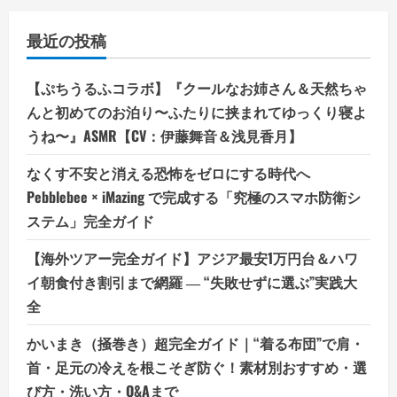
最近の投稿
【ぷちうるふコラボ】『クールなお姉さん＆天然ちゃ
んと初めてのお泊り〜ふたりに挟まれてゆっくり寝よ
うね〜』ASMR【CV：伊藤舞音＆浅見香月】
なくす不安と消える恐怖をゼロにする時代へ
Pebblebee × iMazing で完成する「究極のスマホ防衛シ
ステム」完全ガイド
【海外ツアー完全ガイド】アジア最安1万円台＆ハワ
イ朝食付き割引まで網羅 ― “失敗せずに選ぶ”実践大
全
かいまき（掻巻き）超完全ガイド｜“着る布団”で肩・
首・足元の冷えを根こそぎ防ぐ！素材別おすすめ・選
び方・洗い方・Q&Aまで