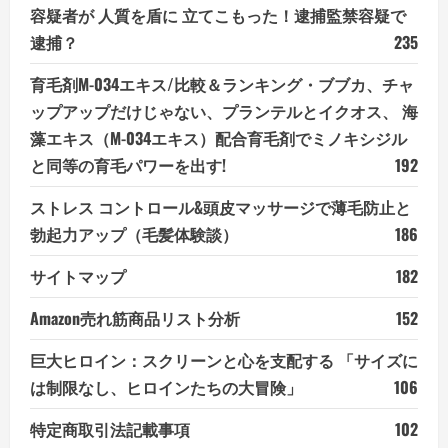
容疑者が 人質を盾に 立てこもった！逮捕監禁容疑で
逮捕？
235
育毛剤M-034エキス/比較＆ランキング・ブブカ、チャ
ップアップだけじゃない、プランテルとイクオス、 海
藻エキス（M-034エキス）配合育毛剤でミノキシジル
と同等の育毛パワーを出す!
192
ストレス コントロール&頭皮マッサージで薄毛防止と
勃起力アップ（毛髪体験談）
186
サイトマップ
182
Amazon売れ筋商品リスト分析
152
巨大ヒロイン：スクリーンと心を支配する 「サイズに
は制限なし、ヒロインたちの大冒険」
106
特定商取引法記載事項
102