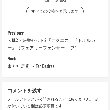
Administrator
すべての投稿を表示します
P
Previous:
o
＜DLC＞妖聖セット2『アクエス』『ドルルガ
ー』（フェアリーフェンサー エフ）
s
Next:
t
東方神霊廟 〜 Ten Desires
n
a
v
コメントを残す
メールアドレスが公開されることはありません。
※
i
が付いている欄は必須項目です