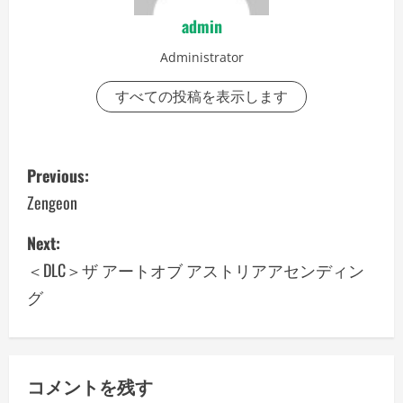
admin
Administrator
すべての投稿を表示します
P
Previous:
o
Zengeon
s
Next:
＜DLC＞ザ アートオブ アストリアアセンディン
t
グ
n
a
v
コメントを残す