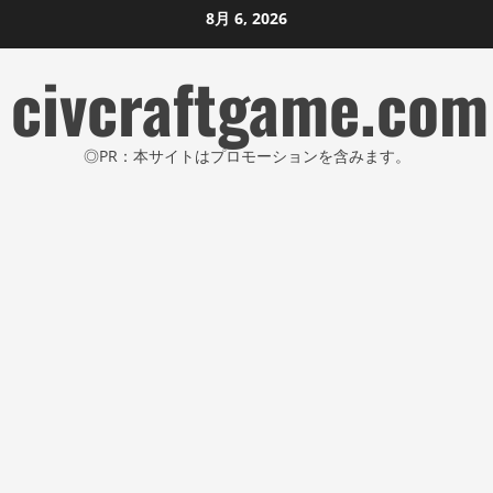
コ
8月 6, 2026
ン
civcraftgame.com
テ
ン
ツ
◎PR：本サイトはプロモーションを含みます。
に
ス
キ
ッ
プ
し
ま
す