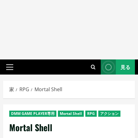
見る
プ
ラ
イ
家
RPG
Mortal Shell
マ
リ
メ
DMM GAME PLAYER専用
Mortal Shell
RPG
アクション
ニ
ュ
Mortal Shell
ー