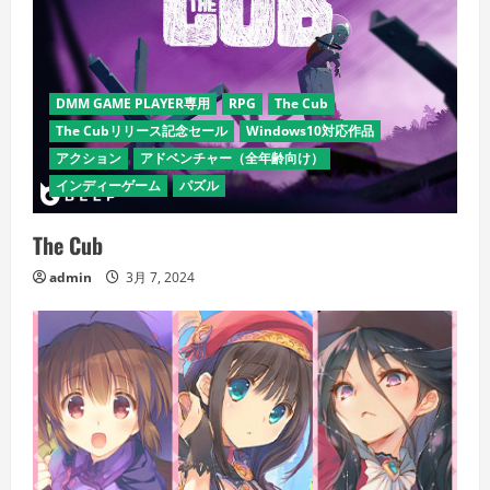
DMM GAME PLAYER専用
RPG
The Cub
The Cubリリース記念セール
Windows10対応作品
アクション
アドベンチャー（全年齢向け）
インディーゲーム
パズル
The Cub
admin
3月 7, 2024