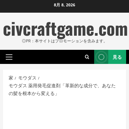
コ
8月 8, 2026
ン
civcraftgame.com
テ
ン
ツ
◎PR：本サイトはプロモーションを含みます。
に
ス
見る
キ
プ
ッ
ラ
プ
イ
家
モウダス
し
マ
モウダス 薬用発毛促進剤「革新的な成分で、あなた
リ
ま
の髪を根本から変える」
メ
す
ニ
ュ
ー