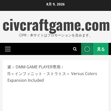
コ
8月 9, 2026
ン
civcraftgame.com
テ
ン
ツ
◎PR：本サイトはプロモーションを含みます。
に
ス
見る
キ
プ
ッ
ラ
プ
イ
家
DMM GAME PLAYER専用
し
マ
IS＜インフィニット・ストラトス＞ Versus Colors
リ
ま
Expansion Included
メ
す
ニ
ュ
ー