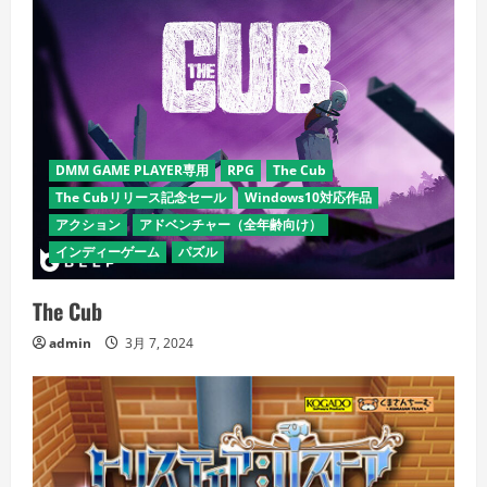
DMM GAME PLAYER専用
RPG
The Cub
The Cubリリース記念セール
Windows10対応作品
アクション
アドベンチャー（全年齢向け）
インディーゲーム
パズル
The Cub
admin
3月 7, 2024