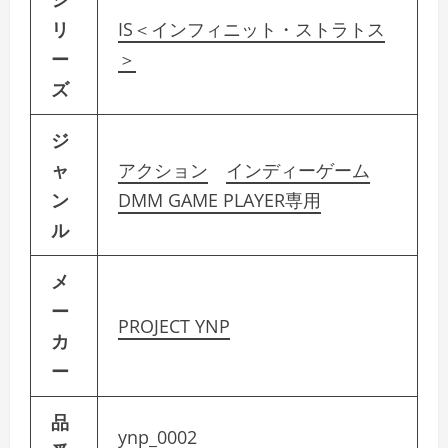
リ
IS＜インフィニット・ストラトス
ー
＞
ズ
ジ
ャ
アクション
インディーゲーム
ン
DMM GAME PLAYER専用
ル
メ
ー
PROJECT YNP
カ
ー
品
ynp_0002