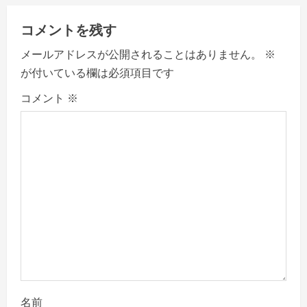
a
v
コメントを残す
メールアドレスが公開されることはありません。
※
i
が付いている欄は必須項目です
g
コメント
※
a
t
i
o
n
名前