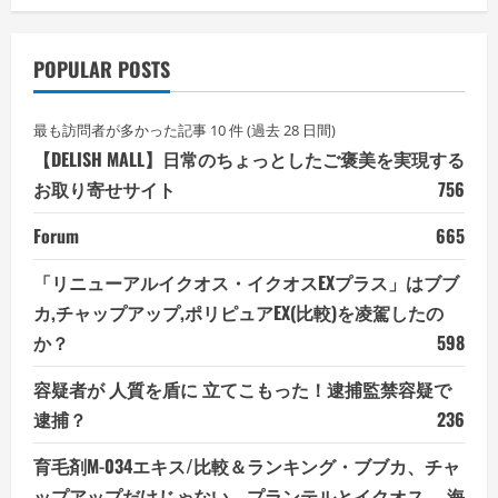
POPULAR POSTS
最も訪問者が多かった記事 10 件 (過去 28 日間)
【DELISH MALL】日常のちょっとしたご褒美を実現する
お取り寄せサイト
756
Forum
665
「リニューアルイクオス・イクオスEXプラス」はブブ
カ,チャップアップ,ポリピュアEX(比較)を凌駕したの
か？
598
容疑者が 人質を盾に 立てこもった！逮捕監禁容疑で
逮捕？
236
育毛剤M-034エキス/比較＆ランキング・ブブカ、チャ
ップアップだけじゃない、プランテルとイクオス、 海