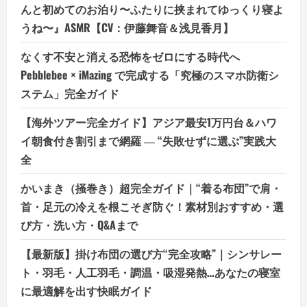
んと初めてのお泊り〜ふたりに挟まれてゆっくり寝よ
うね〜』ASMR【CV：伊藤舞音＆浅見香月】
なくす不安と消える恐怖をゼロにする時代へ
Pebblebee × iMazing で完成する「究極のスマホ防衛シ
ステム」完全ガイド
【海外ツアー完全ガイド】アジア最安1万円台＆ハワ
イ朝食付き割引まで網羅 ― “失敗せずに選ぶ”実践大
全
かいまき（掻巻き）超完全ガイド｜“着る布団”で肩・
首・足元の冷えを根こそぎ防ぐ！素材別おすすめ・選
び方・洗い方・Q&Aまで
【最新版】掛け布団の選び方“完全攻略”｜シンサレー
ト・羽毛・人工羽毛・調温・吸湿発熱…あなたの寝室
に最適解を出す快眠ガイド