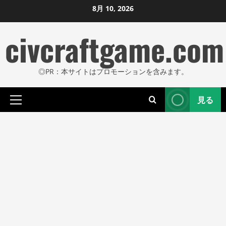
コ
8月 10, 2026
ン
civcraftgame.com
テ
ン
ツ
◎PR：本サイトはプロモーションを含みます。
に
ス
見る
キ
プ
ッ
ラ
プ
イ
し
マ
リ
ま
メ
す
ニ
ュ
ー