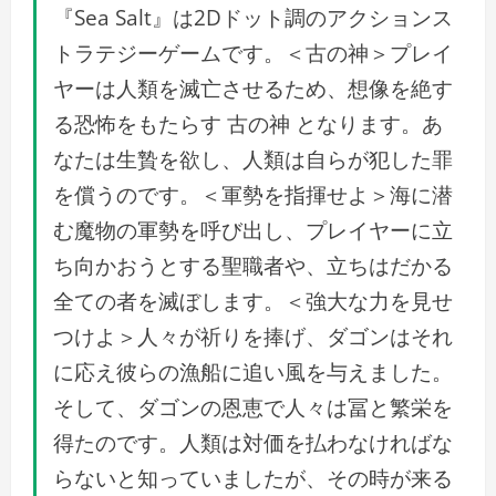
『Sea Salt』は2Dドット調のアクションス
トラテジーゲームです。＜古の神＞プレイ
ヤーは人類を滅亡させるため、想像を絶す
る恐怖をもたらす 古の神 となります。あ
なたは生贄を欲し、人類は自らが犯した罪
を償うのです。＜軍勢を指揮せよ＞海に潜
む魔物の軍勢を呼び出し、プレイヤーに立
ち向かおうとする聖職者や、立ちはだかる
全ての者を滅ぼします。＜強大な力を見せ
つけよ＞人々が祈りを捧げ、ダゴンはそれ
に応え彼らの漁船に追い風を与えました。
そして、ダゴンの恩恵で人々は冨と繁栄を
得たのです。人類は対価を払わなければな
らないと知っていましたが、その時が来る