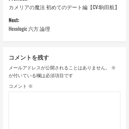
o
カメリアの魔法 初めてのデート編【CV:駒田航】
s
Next:
Hexologic 六方 論理
t
n
a
コメントを残す
v
メールアドレスが公開されることはありません。
※
が付いている欄は必須項目です
i
コメント
※
g
a
t
i