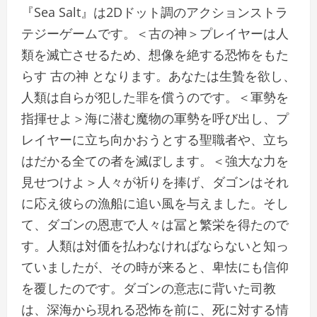
『Sea Salt』は2Dドット調のアクションストラ
テジーゲームです。＜古の神＞プレイヤーは人
類を滅亡させるため、想像を絶する恐怖をもた
らす 古の神 となります。あなたは生贄を欲し、
人類は自らが犯した罪を償うのです。＜軍勢を
指揮せよ＞海に潜む魔物の軍勢を呼び出し、プ
レイヤーに立ち向かおうとする聖職者や、立ち
はだかる全ての者を滅ぼします。＜強大な力を
見せつけよ＞人々が祈りを捧げ、ダゴンはそれ
に応え彼らの漁船に追い風を与えました。そし
て、ダゴンの恩恵で人々は冨と繁栄を得たので
す。人類は対価を払わなければならないと知っ
ていましたが、その時が来ると、卑怯にも信仰
を覆したのです。ダゴンの意志に背いた司教
は、深海から現れる恐怖を前に、死に対する情