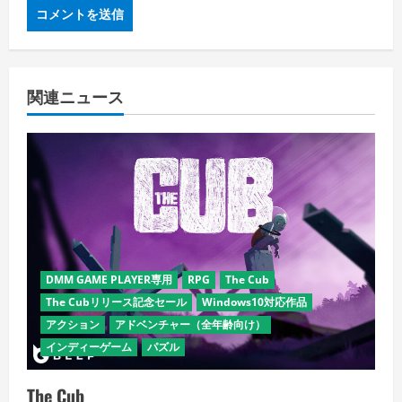
関連ニュース
DMM GAME PLAYER専用
RPG
The Cub
The Cubリリース記念セール
Windows10対応作品
アクション
アドベンチャー（全年齢向け）
インディーゲーム
パズル
The Cub