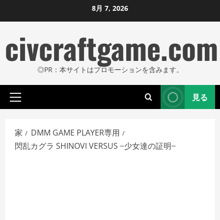
コ
8月 7, 2026
ン
civcraftgame.com
テ
ン
ツ
◎PR：本サイトはプロモーションを含みます。
に
ス
見る
キ
プ
ッ
ラ
プ
イ
家
DMM GAME PLAYER専用
し
マ
閃乱カグラ SHINOVI VERSUS −少女達の証明−
リ
ま
メ
す
ニ
ュ
ー