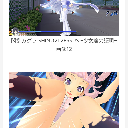
閃乱カグラ SHINOVI VERSUS −少女達の証明−
画像12