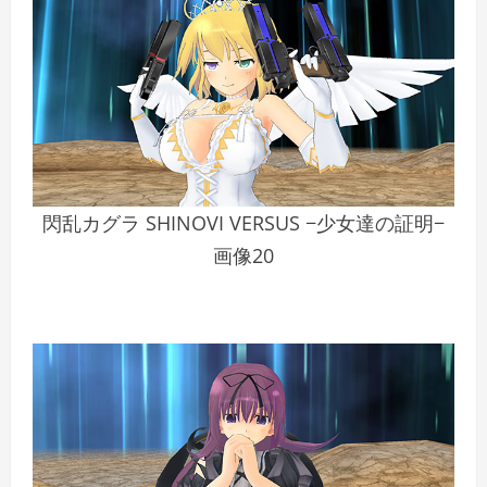
閃乱カグラ SHINOVI VERSUS −少女達の証明−
画像20