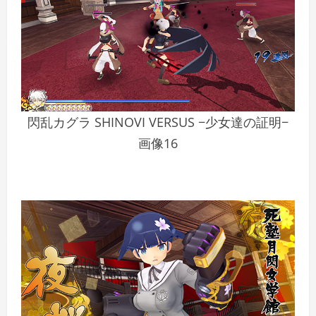
閃乱カグラ SHINOVI VERSUS −少女達の証明−
画像16