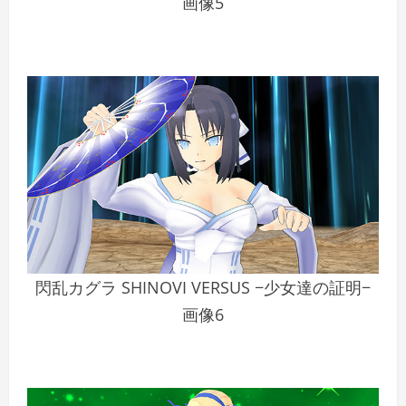
画像5
閃乱カグラ SHINOVI VERSUS −少女達の証明−
画像6