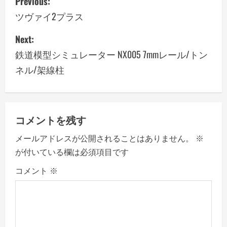
Previous:
o
ツヴァイ2プラス
s
Next:
鉄道模型シミュレーター NX005 7mmレール/トン
t
ネル/架線柱
n
a
v
コメントを残す
メールアドレスが公開されることはありません。
※
i
が付いている欄は必須項目です
g
コメント
※
a
t