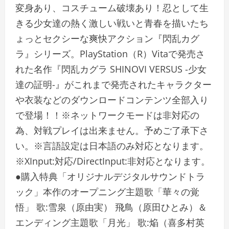
変身あり、コスチューム破壊あり！忍として生
きる少女達の熱く激しい戦いと青春を描いたち
ょっとセクシーな爽快アクション『閃乱カグ
ラ』シリーズ。PlayStation（R）Vitaで発売さ
れた名作『閃乱カグラ SHINOVI VERSUS -少女
達の証明-』がこれまで発売されたキャラクター
や衣装などのダウンロードコンテンツ全部入り
で登場！！※ネットワークモードは非対応の
為、対戦プレイは出来ません。予めご了承下さ
い。※言語設定は日本語のみ対応となります。
※XInput:対応/DirectInput:非対応となります。
●購入特典「オリジナルデジタルサウンドトラ
ック」本作のオープニング主題歌「華々の覚
悟」 歌:雪泉（原由実） 飛鳥（原田ひとみ）＆
エンディング主題歌「月光」 歌:焔（喜多村英