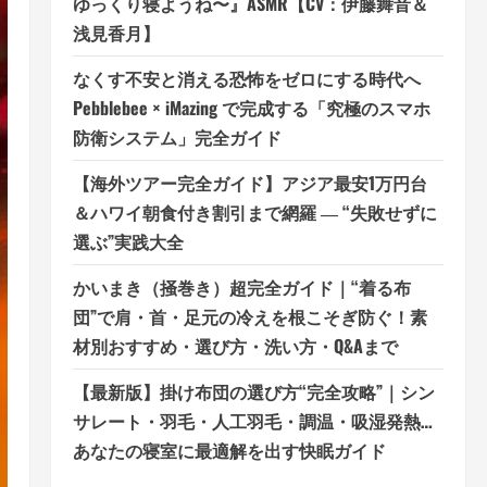
ゆっくり寝ようね〜』ASMR【CV：伊藤舞音＆
浅見香月】
なくす不安と消える恐怖をゼロにする時代へ
Pebblebee × iMazing で完成する「究極のスマホ
防衛システム」完全ガイド
【海外ツアー完全ガイド】アジア最安1万円台
＆ハワイ朝食付き割引まで網羅 ― “失敗せずに
選ぶ”実践大全
かいまき（掻巻き）超完全ガイド｜“着る布
団”で肩・首・足元の冷えを根こそぎ防ぐ！素
材別おすすめ・選び方・洗い方・Q&Aまで
【最新版】掛け布団の選び方“完全攻略”｜シン
サレート・羽毛・人工羽毛・調温・吸湿発熱…
あなたの寝室に最適解を出す快眠ガイド