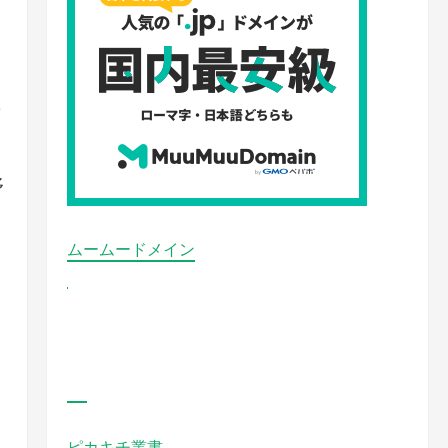
ッ
野
ムームードメイン
・
ピカキチ叢書