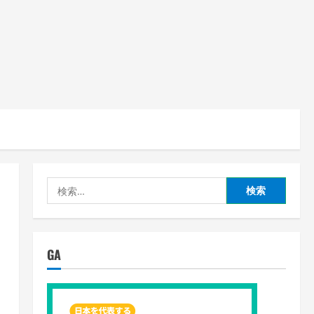
検
索:
GA