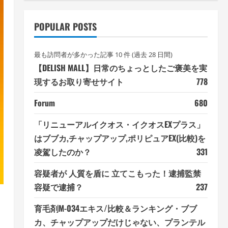
POPULAR POSTS
最も訪問者が多かった記事 10 件 (過去 28 日間)
【DELISH MALL】日常のちょっとしたご褒美を実
現するお取り寄せサイト
778
Forum
680
「リニューアルイクオス・イクオスEXプラス」
はブブカ,チャップアップ,ポリピュアEX(比較)を
凌駕したのか？
331
容疑者が 人質を盾に 立てこもった！逮捕監禁
容疑で逮捕？
237
育毛剤M-034エキス/比較＆ランキング・ブブ
カ、チャップアップだけじゃない、プランテル