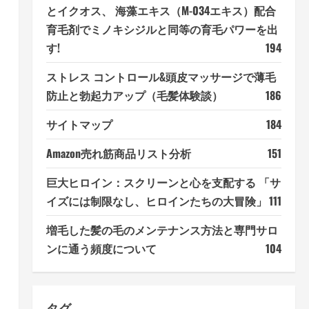
とイクオス、 海藻エキス（M-034エキス）配合
育毛剤でミノキシジルと同等の育毛パワーを出
す!
194
ストレス コントロール&頭皮マッサージで薄毛
防止と勃起力アップ（毛髪体験談）
186
サイトマップ
184
Amazon売れ筋商品リスト分析
151
巨大ヒロイン：スクリーンと心を支配する 「サ
イズには制限なし、ヒロインたちの大冒険」
111
増毛した髪の毛のメンテナンス方法と専門サロ
ンに通う頻度について
104
タグ