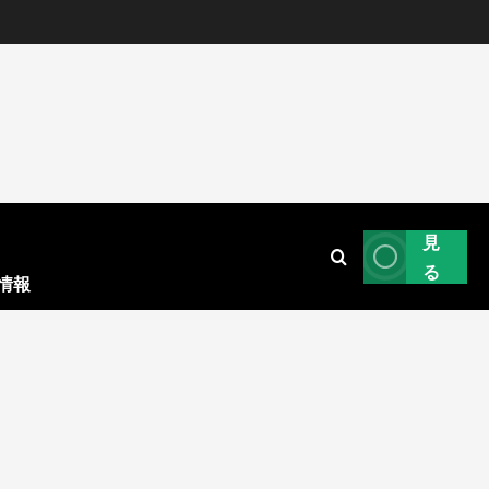
見
る
情報