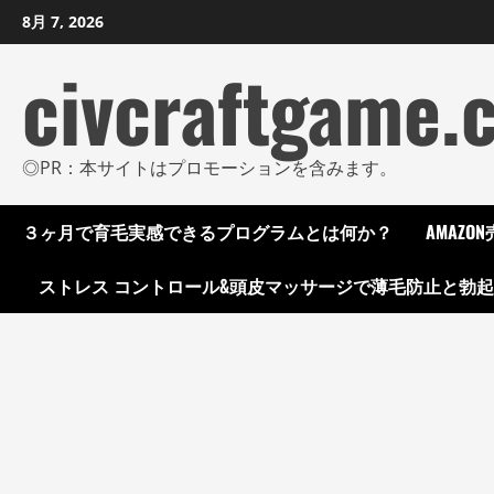
コ
8月 7, 2026
ン
civcraftgame.
テ
ン
ツ
に
◎PR：本サイトはプロモーションを含みます。
ス
キ
３ヶ月で育毛実感できるプログラムとは何か？
AMAZ
ッ
プ
ストレス コントロール&頭皮マッサージで薄毛防止と勃
し
ま
す