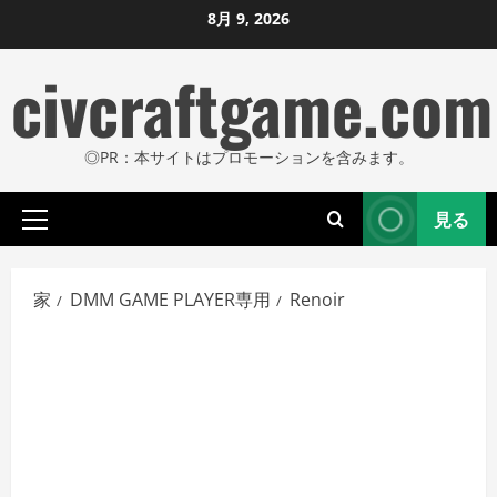
コ
8月 9, 2026
ン
civcraftgame.com
テ
ン
ツ
◎PR：本サイトはプロモーションを含みます。
に
ス
見る
キ
プ
ッ
ラ
プ
イ
家
DMM GAME PLAYER専用
Renoir
し
マ
リ
ま
メ
す
ニ
ュ
ー