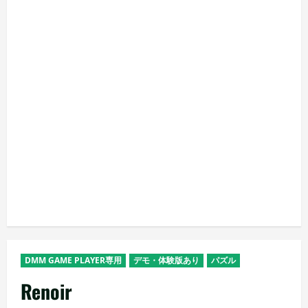
DMM GAME PLAYER専用
デモ・体験版あり
パズル
Renoir