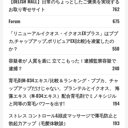
【DELISH MALL】日常のちょっとしたご褒美を実現する
お取り寄せサイト
762
Forum
675
「リニューアルイクオス・イクオスEXプラス」はブブ
カ,チャップアップ,ポリピュアEX(比較)を凌駕したの
か？
550
容疑者が 人質を盾に 立てこもった！逮捕監禁容疑で
逮捕？
240
育毛剤M-034エキス/比較＆ランキング・ブブカ、チャ
ップアップだけじゃない、プランテルとイクオス、 海
藻エキス（M-034エキス）配合育毛剤でミノキシジル
と同等の育毛パワーを出す!
194
ストレス コントロール&頭皮マッサージで薄毛防止と
勃起力アップ（毛髪体験談）
193