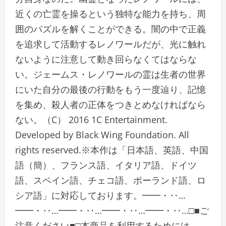
近くの亡霊を操るという独特な能力を持ち、周
囲のパズルを解くことができる。闇の中で正義
を追求して活動するレノワールだが、光に触れ
ないように注意して動き回らなくてはならな
い。ジェームス・レノワールの霊は生者の世界
にいた自分の最後の行動をもう一度辿り、記憶
を集め、殺人者の正体をつきとめなければなら
ない。（C） 2016 1C Entertainment.
Developed by Black Wing Foundation. All
rights reserved.※本作は「日本語、英語、中国
語（簡）、フランス語、イタリア語、ドイツ
語、スペイン語、チェコ語、ポーランド語、ロ
シア語」に対応しております。━━・‥…
━━・‥…━━・‥…━━・‥…━━・‥…□■ご
注意ください■□本商品を利用するためには、