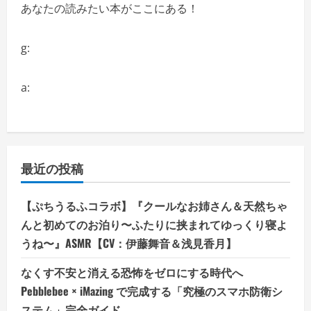
あなたの読みたい本がここにある！
g:
a:
最近の投稿
【ぷちうるふコラボ】『クールなお姉さん＆天然ちゃ
んと初めてのお泊り〜ふたりに挟まれてゆっくり寝よ
うね〜』ASMR【CV：伊藤舞音＆浅見香月】
なくす不安と消える恐怖をゼロにする時代へ
Pebblebee × iMazing で完成する「究極のスマホ防衛シ
ステム」完全ガイド