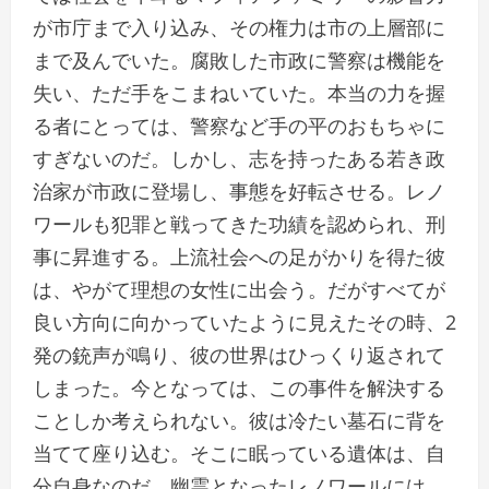
が市庁まで入り込み、その権力は市の上層部に
まで及んでいた。腐敗した市政に警察は機能を
失い、ただ手をこまねいていた。本当の力を握
る者にとっては、警察など手の平のおもちゃに
すぎないのだ。しかし、志を持ったある若き政
治家が市政に登場し、事態を好転させる。レノ
ワールも犯罪と戦ってきた功績を認められ、刑
事に昇進する。上流社会への足がかりを得た彼
は、やがて理想の女性に出会う。だがすべてが
良い方向に向かっていたように見えたその時、2
発の銃声が鳴り、彼の世界はひっくり返されて
しまった。今となっては、この事件を解決する
ことしか考えられない。彼は冷たい墓石に背を
当てて座り込む。そこに眠っている遺体は、自
分自身なのだ。幽霊となったレノワールには、