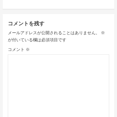
n
a
コメントを残す
v
メールアドレスが公開されることはありません。
※
が付いている欄は必須項目です
i
コメント
※
g
a
t
i
o
n