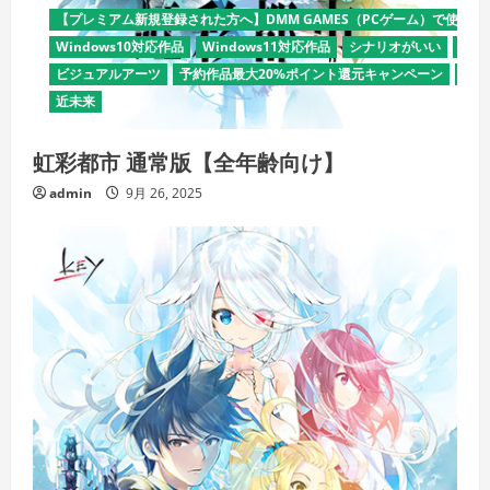
【プレミアム新規登録された方へ】DMM GAMES（PCゲーム）で使える
Windows10対応作品
Windows11対応作品
シナリオがいい
デモ
ビジュアルアーツ
予約作品最大20%ポイント還元キャンペーン
全年
近未来
虹彩都市 通常版【全年齢向け】
admin
9月 26, 2025