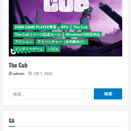
DMM GAME PLAYER専用
RPG
The Cub
The Cubリリース記念セール
Windows10対応作品
アクション
アドベンチャー（全年齢向け）
インディーゲーム
パズル
The Cub
admin
3月 7, 2024
検
索:
GA