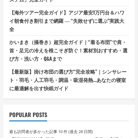
【海外ツアー完全ガイド】アジア最安1万円台＆ハワ
イ朝食付き割引まで網羅 ― “失敗せずに選ぶ”実践大
全
かいまき（掻巻き）超完全ガイド｜“着る布団”で肩・
首・足元の冷えを根こそぎ防ぐ！素材別おすすめ・選
び方・洗い方・Q&Aまで
【最新版】掛け布団の選び方“完全攻略”｜シンサレー
ト・羽毛・人工羽毛・調温・吸湿発熱…あなたの寝室
に最適解を出す快眠ガイド
POPULAR POSTS
最も訪問者が多かった記事 10 件 (過去 28 日間)