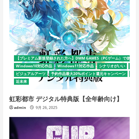
【プレミアム新規登録された方へ】DMM GAMES（PCゲーム）で使える
Windows10対応作品
Windows11対応作品
シナリオがいい
デモ
ビジュアルアーツ
予約作品最大20%ポイント還元キャンペーン
全年
近未来
虹彩都市 デジタル特典版【全年齢向け】
admin
9月 26, 2025