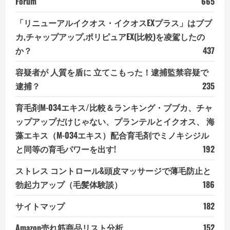
Forum
665
「リニューアルイクオス・イクオスEXプラス」はブブ
カ,チャップアップ,ポリピュアEX(比較)を凌駕したの
か？
437
容疑者が 人質を盾に 立てこもった！逮捕監禁容疑で
逮捕？
235
育毛剤M-034エキス/比較＆ランキング・ブブカ、チャ
ップアップだけじゃない、プランテルとイクオス、 海
藻エキス（M-034エキス）配合育毛剤でミノキシジル
と同等の育毛パワーを出す!
192
ストレス コントロール&頭皮マッサージで薄毛防止と
勃起力アップ（毛髪体験談）
186
サイトマップ
182
Amazon売れ筋商品リスト分析
152