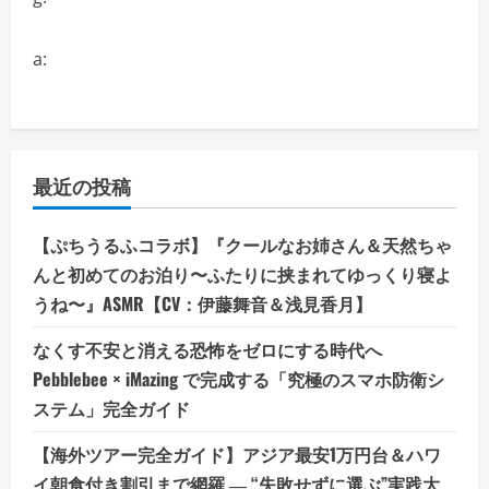
a:
最近の投稿
【ぷちうるふコラボ】『クールなお姉さん＆天然ちゃ
んと初めてのお泊り〜ふたりに挟まれてゆっくり寝よ
うね〜』ASMR【CV：伊藤舞音＆浅見香月】
なくす不安と消える恐怖をゼロにする時代へ
Pebblebee × iMazing で完成する「究極のスマホ防衛シ
ステム」完全ガイド
【海外ツアー完全ガイド】アジア最安1万円台＆ハワ
イ朝食付き割引まで網羅 ― “失敗せずに選ぶ”実践大