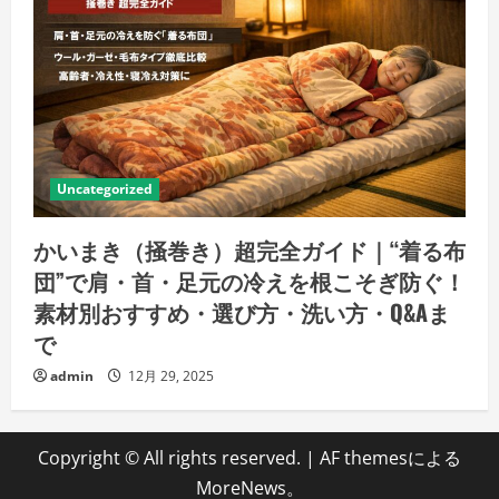
Uncategorized
かいまき（掻巻き）超完全ガイド｜“着る布
団”で肩・首・足元の冷えを根こそぎ防ぐ！
素材別おすすめ・選び方・洗い方・Q&Aま
で
admin
12月 29, 2025
Copyright © All rights reserved.
|
AF themesによる
MoreNews
。