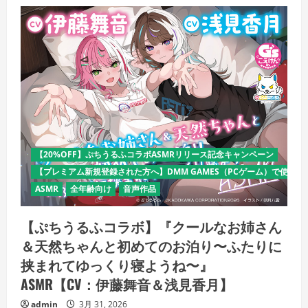
【20%OFF】ぷちうるふコラボASMRリリース記念キャンペーン
【プレミアム新規登録された方へ】DMM GAMES（PCゲーム）で使える
ASMR
全年齢向け
音声作品
【ぷちうるふコラボ】『クールなお姉さん
＆天然ちゃんと初めてのお泊り〜ふたりに
挟まれてゆっくり寝ようね〜』
ASMR【CV：伊藤舞音＆浅見香月】
admin
3月 31, 2026