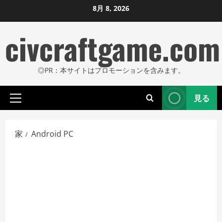
コ
8月 8, 2026
ン
civcraftgame.com
テ
ン
ツ
◎PR：本サイトはプロモーションを含みます。
に
ス
見る
キ
プ
ッ
ラ
プ
イ
家
Android PC
し
マ
リ
ま
メ
す
ニ
ュ
ー