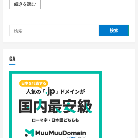
続きを読む
Android
PC（Android-
x86）
を
イ
検
ン
ス
索:
ト
ー
ル
す
る
GA
メ
リ
ッ
ト
と
は？
の
詳
細
を
ご
覧
く
だ
さ
い