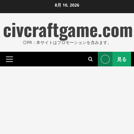
コ
8月 10, 2026
ン
civcraftgame.com
テ
ン
ツ
◎PR：本サイトはプロモーションを含みます。
に
ス
見る
キ
プ
ッ
ラ
プ
イ
し
マ
リ
ま
メ
す
ニ
ュ
ー