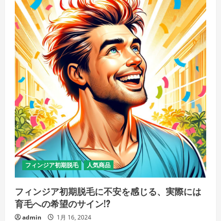
ト
レ
ー
ダ
ー:
ト
レ
ー
デ
ィ
ン
グ
の
未
来
へ
の
扉
を
開
く、
あ
な
た
フィンジア初期脱毛
人気商品
の
取
引
フィンジア初期脱毛に不安を感じる、実際には
パ
ー
育毛への希望のサイン!?
ト
ナ
admin
1月 16, 2024
ー