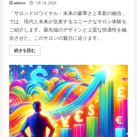
admin
1月 14, 2024
「サロンドロワイヤル：未来の豪華さと革新の融合」
では、現代と未来が交差するユニークなサロン体験を
ご紹介します。最先端のデザインと上質な快適性を融
合させた、このサロンの魅力に迫ります。
サ
続きを読む
ロ
ン
ド
ロ
ワ
イ
ヤ
ル：
伝
統
と
革
新
が
織
り
な
す
チ
ョ