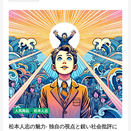
角
栄：
昭
和
時
代
の
政
治
的
巨
星
「戦
後
日
本
を
形
作
っ
た
男、
政
治
の
舞
台
人気商品
松本人志
裏
で
の
松本人志の魅力- 独自の視点と鋭い社会批評に
光
と