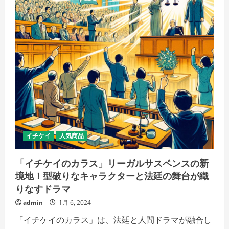
「学
園
の
カ
ー
ス
ト
を
超
え
た、
ふ
た
り
の
心
の
距
離
イチケイ
人気商品
感」
の
詳
「イチケイのカラス」リーガルサスペンスの新
細
を
境地！型破りなキャラクターと法廷の舞台が織
ご
覧
りなすドラマ
く
だ
admin
1月 6, 2024
さ
い
「イチケイのカラス」は、法廷と人間ドラマが融合し