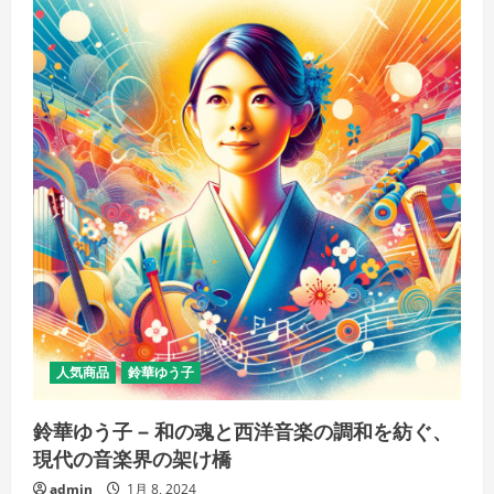
生
き
る
か』
－
新
し
い
世
界、
新
し
い
冒
険
－
宮
崎
駿
が
描
く、
心
揺
人気商品
鈴華ゆう子
さ
ぶ
る
物
鈴華ゆう子 – 和の魂と西洋音楽の調和を紡ぐ、
語
現代の音楽界の架け橋
の
詳
細
admin
1月 8, 2024