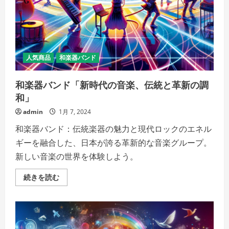
の
音
楽
界
の
架
け
橋
人気商品
和楽器バンド
の
詳
細
和楽器バンド「新時代の音楽、伝統と革新の調
を
ご
和」
覧
く
だ
admin
1月 7, 2024
さ
い
和楽器バンド：伝統楽器の魅力と現代ロックのエネル
ギーを融合した、日本が誇る革新的な音楽グループ。
新しい音楽の世界を体験しよう。
和
続きを読む
楽
器
バ
ン
ド
「新
時