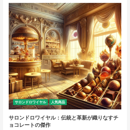
販
で
家
庭
の
食
卓
を
豪
華
に！
の
詳
細
を
ご
覧
く
だ
さ
い
サロンドロワイヤル
人気商品
サロンドロワイヤル：伝統と革新が織りなすチ
ョコレートの傑作