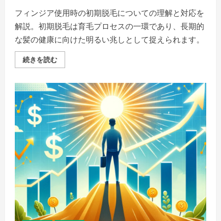
の
詳
フィンジア使用時の初期脱毛についての理解と対応を
細
解説。初期脱毛は育毛プロセスの一環であり、長期的
を
ご
な髪の健康に向けた明るい兆しとして捉えられます。
覧
く
だ
フ
続きを読む
さ
ィ
い
ン
ジ
ア
初
期
脱
毛
に
不
安
を
感
じ
る、
実
際
に
は
育
毛
へ
の