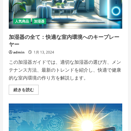
が
輝
く
場
所」
人気商品
加湿器
の
詳
細
加湿器の全て：快適な室内環境へのキープレー
を
ご
ヤー
覧
く
だ
admin
1月 13, 2024
さ
い
この加湿器ガイドでは、適切な加湿器の選び方、メン
テナンス方法、最新のトレンドを紹介し、快適で健康
的な室内環境の作り方を解説します。
加
続きを読む
湿
器
の
全
て：
快
適
な
室
内