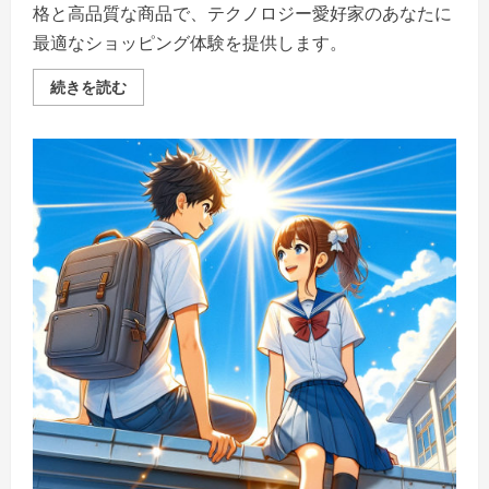
格と高品質な商品で、テクノロジー愛好家のあなたに
最適なショッピング体験を提供します。
Etoren
続きを読む
で
テ
ク
ノ
ロ
ジ
ー
の
未
来
を
手
に
入
れ
よ
う-
最
新
ス
マ
ー
ト
フ
ォ
ン、