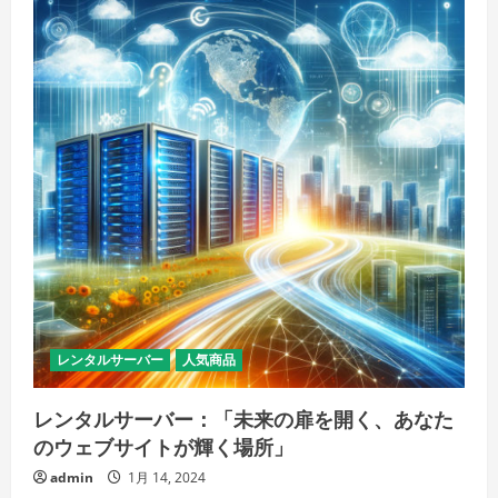
の
パ
ー
ト
ナ
ー、
最
適
な
FX
口
座
を
選
ぼ
う！
の
詳
細
を
ご
覧
く
レンタルサーバー
人気商品
だ
さ
い
レンタルサーバー：「未来の扉を開く、あなた
のウェブサイトが輝く場所」
admin
1月 14, 2024