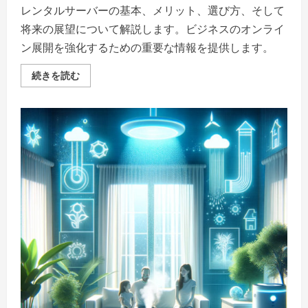
レンタルサーバーの基本、メリット、選び方、そして
将来の展望について解説します。ビジネスのオンライ
ン展開を強化するための重要な情報を提供します。
レ
続きを読む
ン
タ
ル
サ
ー
バ
ー：
「未
来
の
扉
を
開
く、
あ
な
た
の
ウ
ェ
ブ
サ
イ
ト