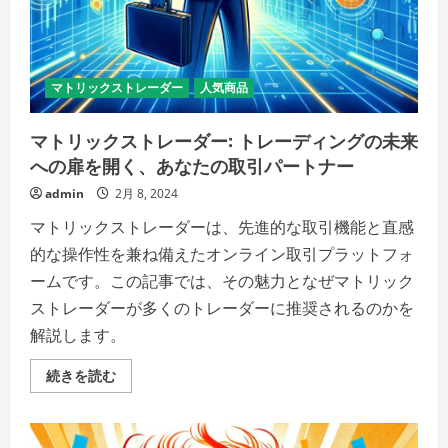
を
ご
覧
く
だ
さ
マトリックストレーダー
人気商品
い
マトリックストレーダー: トレーディングの未来
への扉を開く、あなたの取引パートナー
admin
2月 8, 2024
マトリックストレーダーは、先進的な取引機能と直感
的な操作性を兼ね備えたオンライン取引プラットフォ
ームです。この記事では、その魅力となぜマトリック
ストレーダーが多くのトレーダーに推奨されるのかを
解説します。
マ
続きを読む
ト
リ
ッ
ク
ス