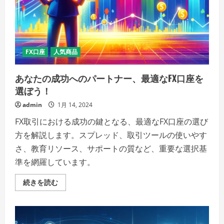
コ
レ
ー
ト
の
傑
作
FX口座
人気商品
の
詳
細
を
あなたの成功へのパートナー、最適なFX口座を
ご
選ぼう！
覧
く
だ
admin
1月 14, 2024
さ
い
FX取引における成功の鍵となる、最適なFX口座の選び
方を解説します。スプレッド、取引ツールの使いやす
さ、教育リソース、サポートの質など、重要な選択基
準を網羅しています。
あ
続きを読む
な
た
の
成
功
へ