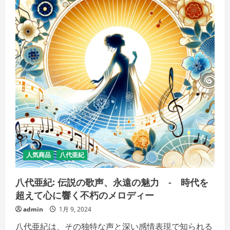
ジ
タ
ル
ア
イ
デ
ン
テ
ィ
テ
ィ
確
立
「あ
な
た
の
デ
ジ
タ
ル
世
人気商品
八代亜紀
界、
独
自
ド
八代亜紀: 伝説の歌声、永遠の魅力 - 時代を
メ
超えて心に響く不朽のメロディー
イ
ン
で
admin
1月 9, 2024
始
ま
八代亜紀は、その独特な声と深い感情表現で知られる