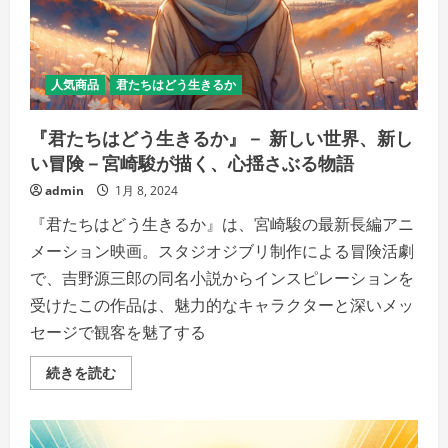
づ
く
ユ
ー
モ
ア
人気商品
君たちはどう生きるか
の
魔
術
『君たちはどう生きるか』－ 新しい世界、新し
の
詳
い冒険－宮崎駿が描く、心揺さぶる物語
細
を
admin
1月 8, 2024
ご
覧
く
『君たちはどう生きるか』は、宮崎駿の最新長編アニ
だ
さ
メーション映画。スタジオジブリ制作による冒険活劇
い
で、吉野源三郎の同名小説からインスピレーションを
受けたこの作品は、魅力的なキャラクターと深いメッ
セージで観客を魅了する
『君
続きを読む
た
ち
は
ど
う