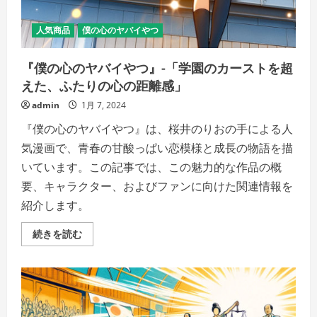
ガ
ジ
ェ
人気商品
僕の心のヤバイやつ
ッ
ト、
カ
『僕の心のヤバイやつ』-「学園のカーストを超
メ
ラ
えた、ふたりの心の距離感」
の
詳
細
admin
1月 7, 2024
を
ご
『僕の心のヤバイやつ』は、桜井のりおの手による人
覧
く
気漫画で、青春の甘酸っぱい恋模様と成長の物語を描
だ
さ
いています。この記事では、この魅力的な作品の概
い
要、キャラクター、およびファンに向けた関連情報を
紹介します。
『僕
続きを読む
の
心
の
ヤ
バ
イ
や
つ』-