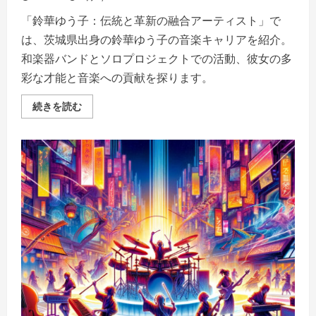
を
ご
「鈴華ゆう子：伝統と革新の融合アーティスト」で
覧
く
は、茨城県出身の鈴華ゆう子の音楽キャリアを紹介。
だ
さ
和楽器バンドとソロプロジェクトでの活動、彼女の多
い
彩な才能と音楽への貢献を探ります。
鈴
続きを読む
華
ゆ
う
子
–
和
の
魂
と
西
洋
音
楽
の
調
和
を
紡
ぐ、
現
代