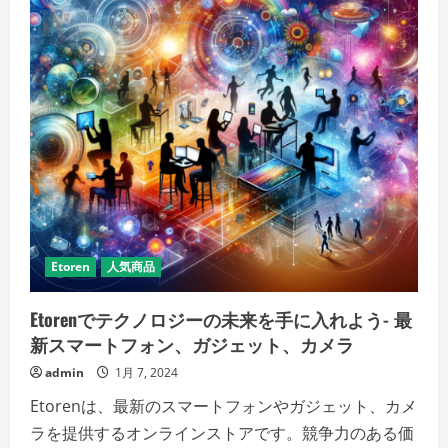
代
の
音
楽、
伝
統
と
革
新
の
調
和」
の
詳
細
を
ご
覧
く
Etoren
人気商品
だ
さ
い
Etorenでテクノロジーの未来を手に入れよう- 最
新スマートフォン、ガジェット、カメラ
admin
1月 7, 2024
Etorenは、最新のスマートフォンやガジェット、カメ
ラを提供するオンラインストアです。競争力のある価