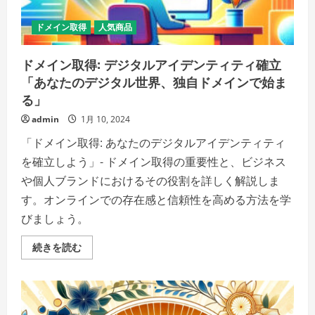
拓
く
の
ドメイン取得
人気商品
詳
細
を
ドメイン取得: デジタルアイデンティティ確立
ご
覧
「あなたのデジタル世界、独自ドメインで始ま
く
だ
る」
さ
い
admin
1月 10, 2024
「ドメイン取得: あなたのデジタルアイデンティティ
を確立しよう」- ドメイン取得の重要性と、ビジネス
や個人ブランドにおけるその役割を詳しく解説しま
す。オンラインでの存在感と信頼性を高める方法を学
びましょう。
ド
続きを読む
メ
イ
ン
取
得:
デ