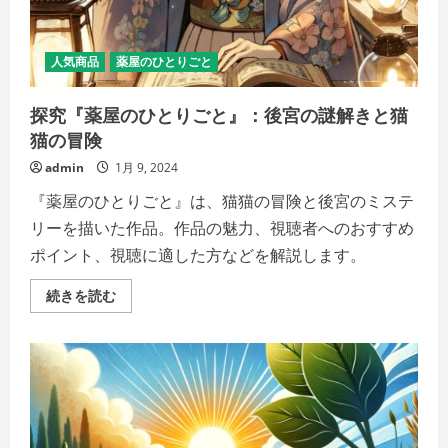
不
朽
の
メ
ロ
人気商品
薬屋のひとりごと
デ
ィ
ー
探究『薬屋のひとりごと』：後宮の謎解きと猫
の
詳
猫の冒険
細
を
admin
1月 9, 2024
ご
覧
く
『薬屋のひとりごと』は、猫猫の冒険と後宮のミステ
だ
さ
リーを描いた作品。作品の魅力、視聴者へのおすすめ
い
ポイント、視聴に適した方などを解説します。
探
続きを読む
究
『薬
屋
の
ひ
と
り
ご
と』：
後