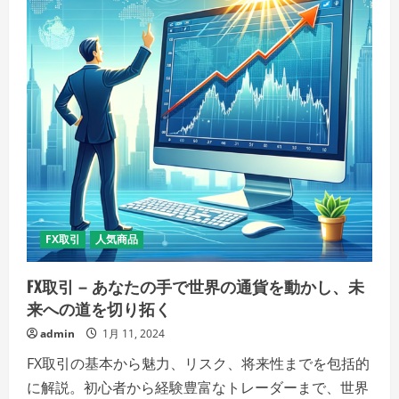
環
境
へ
の
キ
ー
プ
レ
ー
ヤ
ー
の
詳
細
を
ご
覧
く
だ
FX取引
人気商品
さ
い
FX取引 – あなたの手で世界の通貨を動かし、未
来への道を切り拓く
admin
1月 11, 2024
FX取引の基本から魅力、リスク、将来性までを包括的
に解説。初心者から経験豊富なトレーダーまで、世界