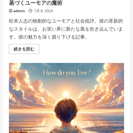
基づくユーモアの魔術
影」
の
admin
1月 8, 2024
詳
細
松本人志の独創的なユーモアと社会批評。彼の革新的
を
ご
なスタイルは、お笑い界に新たな風を吹き込んでいま
覧
く
す。彼の魅力を深く掘り下げる記事。
だ
さ
い
松
続きを読む
本
人
志
の
魅
力-
独
自
の
視
点
と
鋭
い
社
会
批
評
に
基