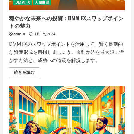
希
DMM FX
人気商品
望
の
サ
穏やかな未来への投資：DMM FXスワップポイン
イ
ン!?
トの魅力
の
詳
admin
1月 15, 2024
細
を
DMM FXのスワップポイントを活用して、賢く長期的
ご
覧
な資産形成を目指しましょう。金利差益を最大限に活
く
だ
かす方法と、成功への道筋を解説します。
さ
い
穏
続きを読む
や
か
な
未
来
へ
の
投
資：
DMM
FX
ス
ワ
ッ