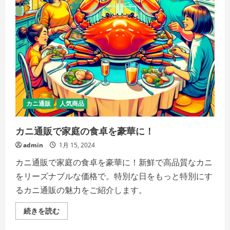
プ
ポ
イ
ン
ト
の
魅
力
の
詳
細
を
ご
覧
く
カニ通販
人気商品
だ
さ
い
カニ通販で家庭の食卓を豪華に！
admin
1月 15, 2024
カニ通販で家庭の食卓を豪華に！新鮮で高品質なカニ
をリーズナブルな価格で。特別な日をもっと特別にす
るカニ通販の魅力をご紹介します。
カ
続きを読む
ニ
通