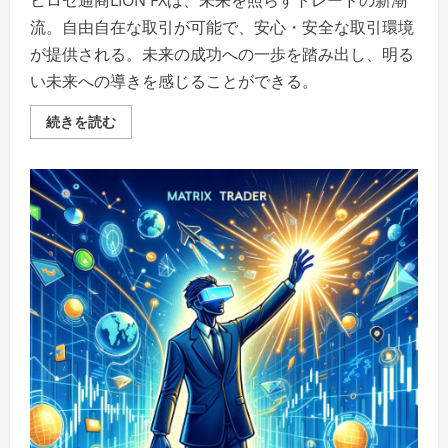
ヒロセ通商LION FXは、未来を照らすトレードの新潮
流。自由自在な取引が可能で、安心・安全な取引環境
が提供される。未来の成功への一歩を踏み出し、明る
い未来への導きを感じることができる。
ヒ
続きを読む
ロ
セ
通
商
LION
FX：
未
来
を
照
ら
す
ト
レ
ー
ド
の
新
潮
流
の
詳
細