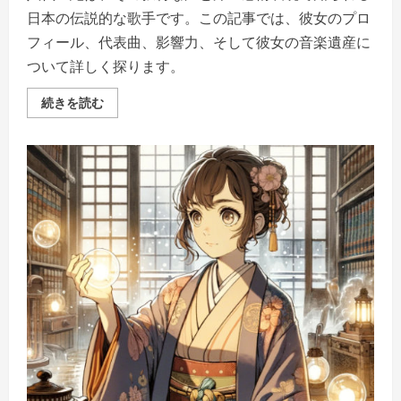
る」
の
日本の伝説的な歌手です。この記事では、彼女のプロ
詳
細
フィール、代表曲、影響力、そして彼女の音楽遺産に
を
ご
ついて詳しく探ります。
覧
く
だ
八
続きを読む
さ
代
い
亜
紀:
伝
説
の
歌
声、
永
遠
の
魅
力 -
時
代
を
超
え
て
心
に
響
く