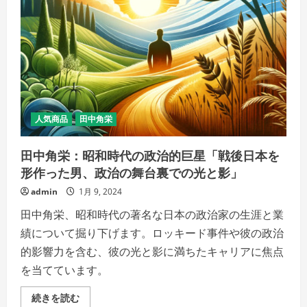
宮
の
謎
解
き
と
猫
猫
の
冒
険
の
詳
人気商品
田中角栄
細
を
ご
田中角栄：昭和時代の政治的巨星「戦後日本を
覧
く
形作った男、政治の舞台裏での光と影」
だ
さ
admin
1月 9, 2024
い
田中角栄、昭和時代の著名な日本の政治家の生涯と業
績について掘り下げます。ロッキード事件や彼の政治
的影響力を含む、彼の光と影に満ちたキャリアに焦点
を当てています。
田
続きを読む
中