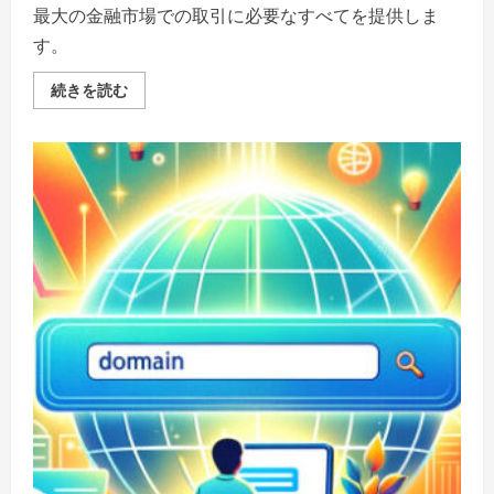
最大の金融市場での取引に必要なすべてを提供しま
す。
FX
続きを読む
取
引
–
あ
な
た
の
手
で
世
界
の
通
貨
を
動
か
し、
未
来
へ
の
道
を
切
り