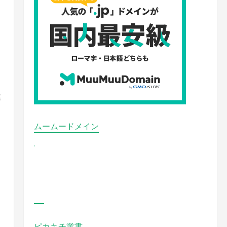
種
ムームードメイン
ピカキチ叢書