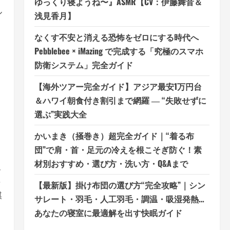
ゆっくり寝ようね〜』ASMR【CV：伊藤舞音＆
ル
浅見香月】
なくす不安と消える恐怖をゼロにする時代へ
Pebblebee × iMazing で完成する「究極のスマホ
防衛システム」完全ガイド
【海外ツアー完全ガイド】アジア最安1万円台
＆ハワイ朝食付き割引まで網羅 ― “失敗せずに
選ぶ”実践大全
かいまき（掻巻き）超完全ガイド｜“着る布
団”で肩・首・足元の冷えを根こそぎ防ぐ！素
材別おすすめ・選び方・洗い方・Q&Aまで
ん
将
【最新版】掛け布団の選び方“完全攻略”｜シン
棋
サレート・羽毛・人工羽毛・調温・吸湿発熱…
あなたの寝室に最適解を出す快眠ガイド