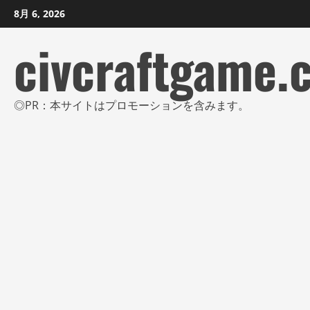
コ
8月 6, 2026
ン
civcraftgame.
テ
ン
ツ
に
◎PR：本サイトはプロモーションを含みます。
ス
キ
ッ
プ
し
ま
す