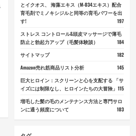
とイクオス、 海藻エキス（M-034エキス）配合
手
育毛剤でミノキシジルと同等の育毛パワーを出
す!
197
ストレス コントロール&頭皮マッサージで薄毛
防止と勃起力アップ（毛髪体験談）
184
サイトマップ
182
Amazon売れ筋商品リスト分析
145
巨大ヒロイン：スクリーンと心を支配する 「サ
イズには制限なし、ヒロインたちの大冒険」
115
増毛した髪の毛のメンテナンス方法と専門サロ
ンに通う頻度について
103
タグ