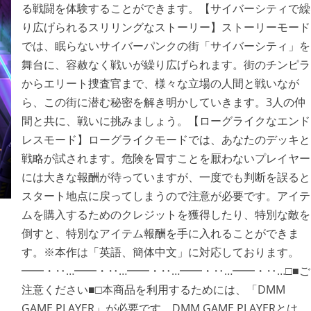
る戦闘を体験することができます。【サイバーシティで繰
り広げられるスリリングなストーリー】ストーリーモード
では、眠らないサイバーパンクの街「サイバーシティ」を
舞台に、容赦なく戦いが繰り広げられます。街のチンピラ
からエリート捜査官まで、様々な立場の人間と戦いなが
ら、この街に潜む秘密を解き明かしていきます。3人の仲
間と共に、戦いに挑みましょう。【ローグライクなエンド
レスモード】ローグライクモードでは、あなたのデッキと
戦略が試されます。危険を冒すことを厭わないプレイヤー
には大きな報酬が待っていますが、一度でも判断を誤ると
スタート地点に戻ってしまうので注意が必要です。アイテ
ムを購入するためのクレジットを獲得したり、特別な敵を
倒すと、特別なアイテム報酬を手に入れることができま
す。※本作は「英語、簡体中文」に対応しております。
━━・‥…━━・‥…━━・‥…━━・‥…━━・‥…□■ご
注意ください■□本商品を利用するためには、「DMM
GAME PLAYER」が必要です。DMM GAME PLAYERとは