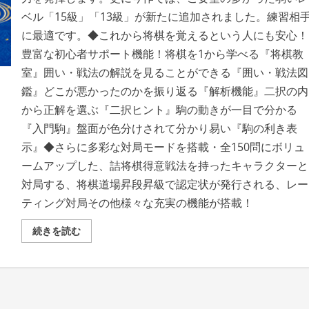
ベル「15級」「13級」が新たに追加されました。練習相
に最適です。◆これから将棋を覚えるという人にも安心！
豊富な初心者サポート機能！将棋を1から学べる『将棋教
室』囲い・戦法の解説を見ることができる『囲い・戦法図
鑑』どこが悪かったのかを振り返る『解析機能』二択の内
から正解を選ぶ『二択ヒント』駒の動きが一目で分かる
『入門駒』盤面が色分けされて分かり易い『駒の利き表
示』◆さらに多彩な対局モードを搭載・全150問にボリュ
ームアップした、詰将棋得意戦法を持ったキャラクターと
対局する、将棋道場昇段昇級で認定状が発行される、レー
ティング対局その他様々な充実の機能が搭載！
遊
続きを読む
ん
で
将
棋
が
強
く
な