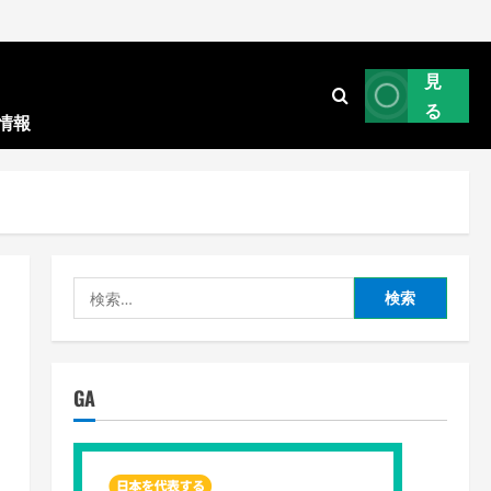
見
る
情報
検
索:
GA