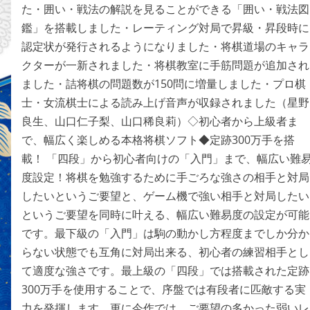
た・囲い・戦法の解説を見ることができる「囲い・戦法図
鑑」を搭載しました・レーティング対局で昇級・昇段時に
認定状が発行されるようになりました・将棋道場のキャラ
クターが一新されました・将棋教室に手筋問題が追加され
ました・詰将棋の問題数が150問に増量しました・プロ棋
士・女流棋士による読み上げ音声が収録されました（星野
良生、山口仁子梨、山口稀良莉）◇初心者から上級者ま
で、幅広く楽しめる本格将棋ソフト◆定跡300万手を搭
載！ 「四段」から初心者向けの「入門」まで、幅広い難
度設定！将棋を勉強するために手ごろな強さの相手と対局
したいというご要望と、ゲーム機で強い相手と対局したい
というご要望を同時に叶える、幅広い難易度の設定が可能
です。最下級の「入門」は駒の動かし方程度までしか分か
らない状態でも互角に対局出来る、初心者の練習相手とし
て適度な強さです。最上級の「四段」では搭載された定跡
300万手を使用することで、序盤では有段者に匹敵する実
力を発揮します。更に今作では、ご要望の多かった弱いレ