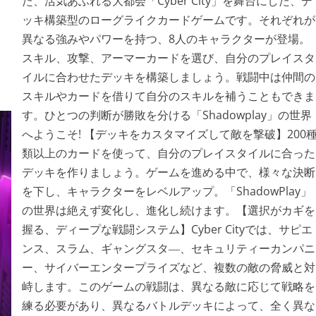
た、活気あふれる大都会「Cyber City」を舞台にした、デ
ッキ構築型のローグライクカードゲームです。それぞれが
異なる強みやパワーを持つ、8人のキャラクターが登場。
スキル、攻撃、アーマーカードを選び、自分のプレイスタ
イルに合わせたデッキを構築しましょう。戦闘中は仲間の
スキルやカードを借りて自分のスキルを補うこともできま
す。ひとつの判断が勝敗を分ける「Shadowplay」の世界
へようこそ! 【デッキをカスタマイズして敵を撃破】200
類以上のカードを使って、自分のプレイスタイルに合った
デッキを作りましょう。ゲームを進める中で、様々な決断
を下し、キャラクターをレベルアップ。「ShadowPlay」
の世界は絶えず変化し、進化し続けます。【選択がカギを
握る、ディープな戦闘システム】Cyber Cityでは、サピエ
ンス、スラム、ギャングスタ―、セキュリティーカンパニ
ー、サイバーエンタープライズなど、複数の敵の脅威と対
峙します。このゲームの戦闘は、異なる敵に応じて戦略を
練る必要があり、異なるバトルデッキによって、全く異な