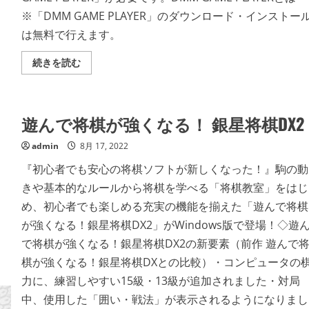
※「DMM GAME PLAYER」のダウンロード・インストー
は無料で行えます。
Shadowplay：
続きを読む
Metropolis
Foe
の
詳
細
遊んで将棋が強くなる！ 銀星将棋DX2
を
ご
覧
admin
8月 17, 2022
く
だ
『初心者でも安心の将棋ソフトが新しくなった！』駒の動
さ
い
きや基本的なルールから将棋を学べる「将棋教室」をはじ
め、初心者でも楽しめる充実の機能を揃えた「遊んで将棋
が強くなる！銀星将棋DX2」がWindows版で登場！◇遊
で将棋が強くなる！銀星将棋DX2の新要素（前作 遊んで
棋が強くなる！銀星将棋DXとの比較）・コンピュータの
力に、練習しやすい15級・13級が追加されました・対局
中、使用した「囲い・戦法」が表示されるようになりまし