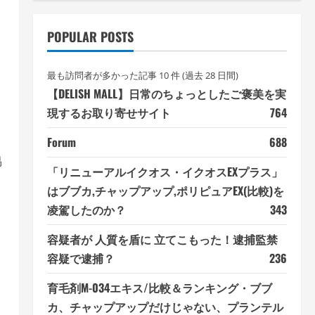
POPULAR POSTS
最も訪問者が多かった記事 10 件 (過去 28 日間)
【DELISH MALL】日常のちょっとしたご褒美を実
現するお取り寄せサイト
764
Forum
688
易
「リニューアルイクオス・イクオスEXプラス」
はブブカ,チャップアップ,ポリピュアEX(比較)を
凌駕したのか？
343
容疑者が 人質を盾に 立てこもった！逮捕監禁
容疑で逮捕？
236
育毛剤M-034エキス/比較＆ランキング・ブブ
カ、チャップアップだけじゃない、プランテル