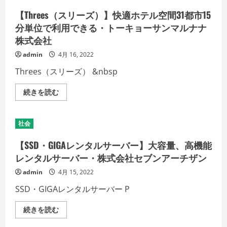
ト
ー
細
【5
バ
を
【Threes（スリーズ）】快適ホテル空間31都市15
回
ー）
ご
で
高
分単位で利用できる・トーキョーサンマルナナ
覧
全
機
く
身
株式会社
能・
だ
ツ
高
さ
ル
速
い
admin
4月 16, 2022
ス
レ
ベ
ン
Threes（スリーズ） &nbsp
肌】
タ
の
ル
詳
サ
【Threes（ス
続きを読む
細
ー
リ
を
バ
ー
ご
ー
ズ）】
覧
・
快
く
社会
Ｇ
適
だ
Ｍ
ホ
さ
Ｏ
テ
【SSD・GIGAレンタルサーバー】大容量、高機能
い
デ
ル
ジ
空
レンタルサーバー・株式会社セブンアーチザン
ロ
間
ッ
31
admin
4月 15, 2022
ク
都
株
市
SSD・GIGAレンタルサーバー P
式
15
会
分
社
単
【SSD・
続きを読む
の
位
GIGA
詳
で
レ
細
利