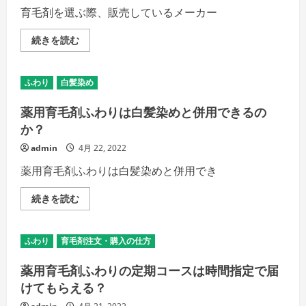
ー
育毛剤を選ぶ際、販売しているメーカー
バ
ー
変
薬
続きを読む
更
用
手
育
順
毛
の
剤
詳
ふわり
白髪染め
ふ
細
わ
を
り
薬用育毛剤ふわりは白髪染めと併用できるの
ご
は
覧
医
か？
く
大
だ
発
admin
4月 22, 2022
さ
の
い
企
薬用育毛剤ふわりは白髪染めと併用でき
業
ナ
ノ
薬
続きを読む
エ
用
ッ
育
グ
毛
が
剤
開
ふわり
育毛剤注文・購入の仕方
ふ
発
わ
し
り
薬用育毛剤ふわりの定期コースは時間指定で届
て
は
い
白
けてもらえる？
る
髪
の
染