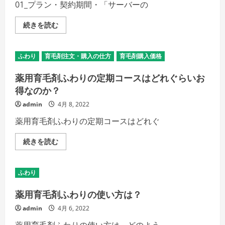
ブ
01_プラン・契約期間・「サーバーの
ー
ン
バ
ア
ー
ー
お
続きを読む
（RS
チ
名
プ
ザ
前
ラ
ン
ド
ン）
の
ッ
お
ふわり
育毛剤注文・購入の仕方
育毛剤購入価格
詳
ト
申
細
コ
込
を
ム
薬用育毛剤ふわりの定期コースはどれぐらいお
み
ご
_
手
覧
レ
得なのか？
順
く
ン
（再
だ
タ
admin
4月 8, 2022
送）
さ
ル
の
い
サ
詳
薬用育毛剤ふわりの定期コースはどれぐ
ー
細
バ
を
ー
ご
薬
続きを読む
（RS
覧
用
プ
く
育
ラ
だ
毛
ン）
さ
剤
お
ふわり
い
ふ
申
わ
込
り
薬用育毛剤ふわりの使い方は？
み
の
手
定
順
admin
4月 6, 2022
期
の
コ
詳
薬用育毛剤ふわりの使い方は、どのよう