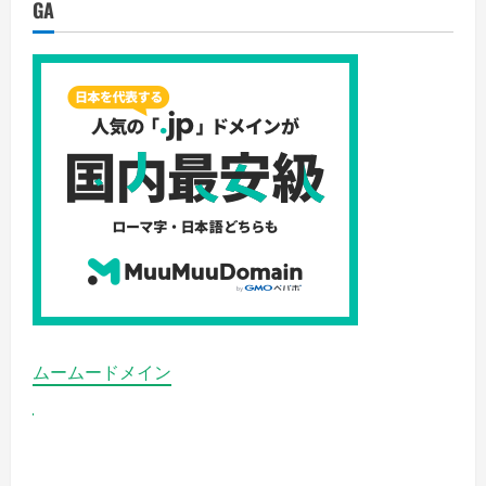
く
GA
剤
だ
ふ
さ
わ
い
り
は
安
い
の
か？
の
詳
細
を
ご
覧
く
だ
さ
い
ムームードメイン