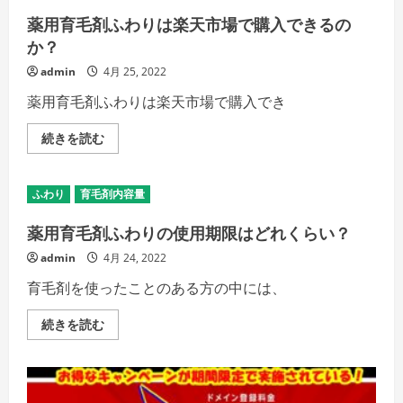
わ
細
り
薬用育毛剤ふわりは楽天市場で購入できるの
を
は
ご
1
か？
覧
日
く
2
admin
4月 25, 2022
だ
回
さ
の
い
薬用育毛剤ふわりは楽天市場で購入でき
ペ
ー
ス
薬
続きを読む
で
用
使
育
う
毛
こ
剤
と
ふわり
育毛剤内容量
ふ
が
わ
お
り
薬用育毛剤ふわりの使用期限はどれくらい？
す
は
す
楽
め
admin
4月 24, 2022
天
の
市
詳
育毛剤を使ったことのある方の中には、
場
細
で
を
購
ご
薬
続きを読む
入
覧
用
で
く
育
き
だ
毛
る
さ
剤
の
い
ふ
か？
わ
の