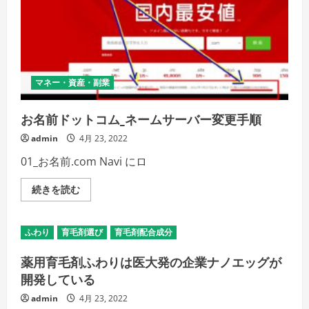
り
詳
の
細
使
を
用
ご
期
覧
限
く
は
だ
ど
さ
マネー・資産・副業
れ
い
く
ら
い？
お名前ドットコム_ネームサーバー変更手順
の
詳
admin
4月 23, 2022
細
を
01_お名前.com Navi にロ
ご
覧
く
お
続きを読む
だ
名
さ
前
い
ド
ッ
ふわり
育毛剤選び
育毛剤配合成分
ト
コ
ム
薬用育毛剤ふわりは医大発の企業ナノエッグが
_
ネ
開発している
ー
ム
admin
4月 23, 2022
サ