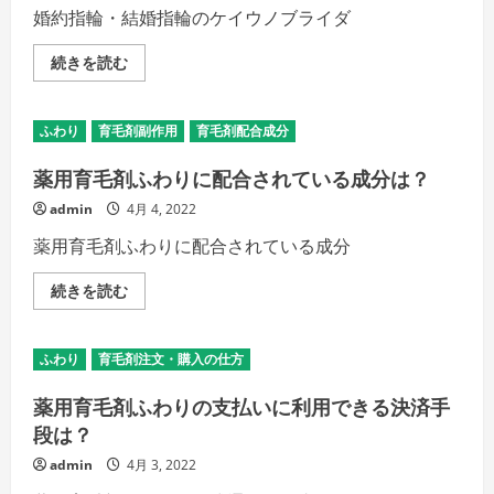
育
婚約指輪・結婚指輪のケイウノブライダ
毛
剤
な
【ケ
続きを読む
の
イ
か？
ウ
の
ノ
詳
ブ
細
ふわり
育毛剤副作用
育毛剤配合成分
ラ
を
イ
ご
ダ
薬用育毛剤ふわりに配合されている成分は？
覧
ル】
く
婚
だ
admin
4月 4, 2022
約
さ
指
い
薬用育毛剤ふわりに配合されている成分
輪・
結
婚
薬
続きを読む
指
用
輪
育
株
毛
式
剤
会
ふわり
育毛剤注文・購入の仕方
ふ
社
わ
ケ
り
イ・
薬用育毛剤ふわりの支払いに利用できる決済手
に
ウ
配
段は？
ノ
合
の
さ
詳
admin
4月 3, 2022
れ
細
て
を