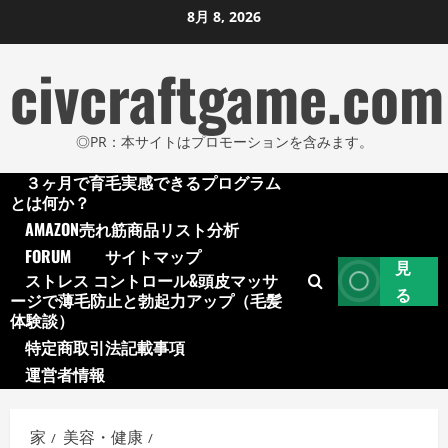
コ
8月 8, 2026
ン
civcraftgame.com
テ
ン
ツ
◎PR：本サイトはプロモーションを含みます。
に
ス
３ヶ月で育毛実感できるプログラム
キ
とは何か？
ッ
AMAZON売れ筋商品リスト分析
プ
FORUM
サイトマップ
見
ストレス コントロール&頭皮マッサ
し
る
ージで薄毛防止と勃起力アップ（毛髪
ま
体験談）
す
特定商取引法記載事項
運営者情報
家
美容・健康