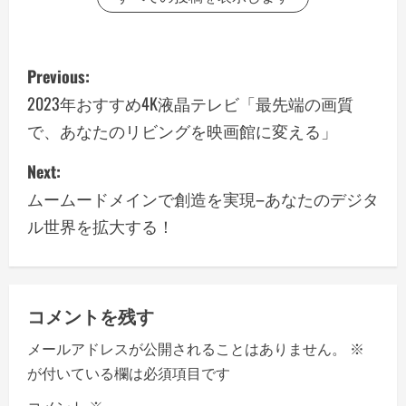
P
Previous:
o
2023年おすすめ4K液晶テレビ「最先端の画質
で、あなたのリビングを映画館に変える」
s
Next:
t
ムームードメインで創造を実現–あなたのデジタ
n
ル世界を拡大する！
a
v
コメントを残す
i
メールアドレスが公開されることはありません。
※
g
が付いている欄は必須項目です