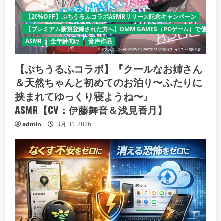
【20%OFF】ぷちうるふコラボASMRリリース記念キャンペーン
【プレミアム新規登録された方へ】DMM GAMES（PCゲーム）で使える
ASMR
全年齢向け
音声作品
【ぷちうるふコラボ】『クールなお姉さん
＆天然ちゃんと初めてのお泊り〜ふたりに
挟まれてゆっくり寝ようね〜』
ASMR【CV：伊藤舞音＆浅見香月】
admin
3月 31, 2026