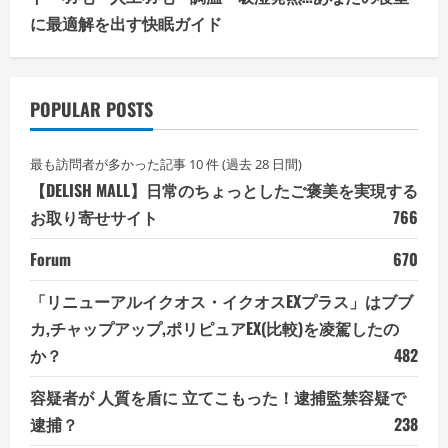
に最適解を出す快眠ガイド
POPULAR POSTS
最も訪問者が多かった記事 10 件 (過去 28 日間)
【DELISH MALL】日常のちょっとしたご褒美を実現する
お取り寄せサイト
766
Forum
670
「リニューアルイクオス・イクオスEXプラス」はブブ
カ,チャップアップ,ポリピュアEX(比較)を凌駕したの
か？
482
容疑者が 人質を盾に 立てこもった！逮捕監禁容疑で
逮捕？
238