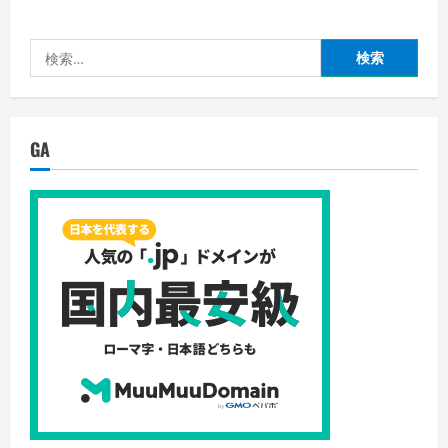
検
索:
GA