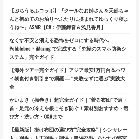
【ぷちうるふコラボ】『クールなお姉さん＆天然ちゃ
んと初めてのお泊り〜ふたりに挟まれてゆっくり寝よ
うね〜』ASMR【CV：伊藤舞音＆浅見香月】
なくす不安と消える恐怖をゼロにする時代へ
Pebblebee × iMazing で完成する「究極のスマホ防衛シ
ステム」完全ガイド
【海外ツアー完全ガイド】アジア最安1万円台＆ハワ
イ朝食付き割引まで網羅 ― “失敗せずに選ぶ”実践大
全
かいまき（掻巻き）超完全ガイド｜“着る布団”で肩・
首・足元の冷えを根こそぎ防ぐ！素材別おすすめ・選
び方・洗い方・Q&Aまで
【最新版】掛け布団の選び方“完全攻略”｜シンサレー
ト・羽毛・人工羽毛・調温・吸湿発熱…あなたの寝室