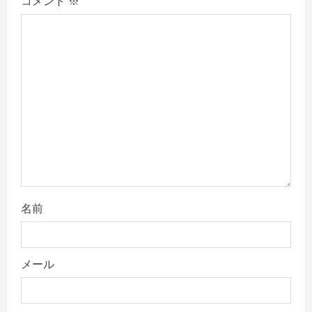
a
コメント
※
t
i
o
n
名前
メール