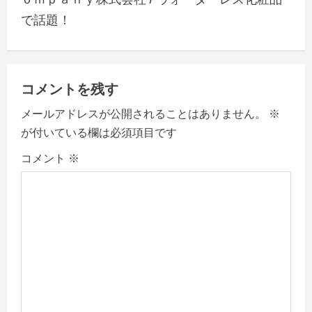
a
で話題！
v
i
g
コメントを残す
a
メールアドレスが公開されることはありません。
※
が付いている欄は必須項目です
t
コメント
※
i
o
n