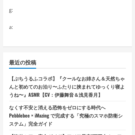
g:
a:
最近の投稿
【ぷちうるふコラボ】『クールなお姉さん＆天然ちゃ
んと初めてのお泊り〜ふたりに挟まれてゆっくり寝よ
うね〜』ASMR【CV：伊藤舞音＆浅見香月】
なくす不安と消える恐怖をゼロにする時代へ
Pebblebee × iMazing で完成する「究極のスマホ防衛シ
ステム」完全ガイド