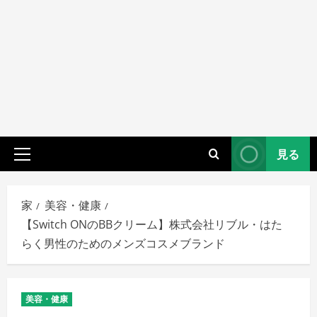
見る
プ
ラ
イ
家
美容・健康
マ
【Switch ONのBBクリーム】株式会社リブル・はた
リ
らく男性のためのメンズコスメブランド
メ
ニ
ュ
美容・健康
ー