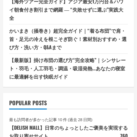
【海外ツアー完全ガイド】アジア最安1万円台＆ハワ
イ朝食付き割引まで網羅 ― “失敗せずに選ぶ”実践大
全
かいまき（掻巻き）超完全ガイド｜“着る布団”で肩・
首・足元の冷えを根こそぎ防ぐ！素材別おすすめ・選
び方・洗い方・Q&Aまで
【最新版】掛け布団の選び方“完全攻略”｜シンサレー
ト・羽毛・人工羽毛・調温・吸湿発熱…あなたの寝室
に最適解を出す快眠ガイド
POPULAR POSTS
最も訪問者が多かった記事 10 件 (過去 28 日間)
【DELISH MALL】日常のちょっとしたご褒美を実現する
お取り寄せサイト
760