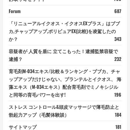
Forum
687
「リニューアルイクオス・イクオスEXプラス」はブブ
カ,チャップアップ,ポリピュアEX(比較)を凌駕したの
か？
343
容疑者が 人質を盾に 立てこもった！逮捕監禁容疑で
逮捕？
232
育毛剤M-034エキス/比較＆ランキング・ブブカ、チャ
ップアップだけじゃない、プランテルとイクオス、 海
藻エキス（M-034エキス）配合育毛剤でミノキシジル
と同等の育毛パワーを出す!
196
ストレス コントロール&頭皮マッサージで薄毛防止と
勃起力アップ（毛髪体験談）
184
サイトマップ
181