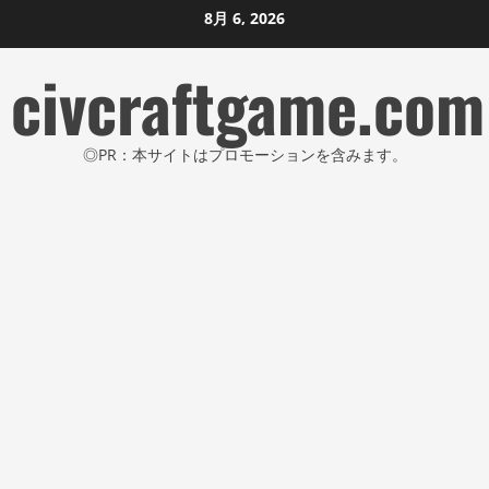
コ
8月 6, 2026
ン
civcraftgame.com
テ
ン
ツ
◎PR：本サイトはプロモーションを含みます。
に
ス
キ
ッ
プ
し
ま
す