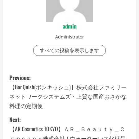
admin
Administrator
すべての投稿を表示します
P
Previous:
o
【BonQuish(ボンキッシュ)】株式会社ファミリー
ネットワークシステムズ・上質な国産おさかな
s
料理の定期便
t
Next:
n
【AR Cosmetics TOKYO】ＡＲ＿Ｂｅａｕｔｙ＿Ｃ
ｏｍｐａｎｙ株式会社 / ウォーターレス化粧品