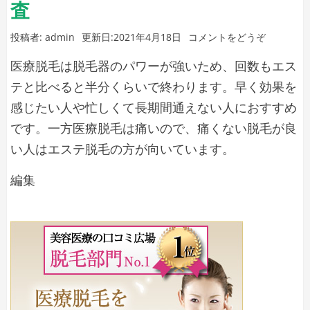
ニ
査
ッ
(エ
投稿者:
admin
更新日:
2021年4月18日
コメントをどうぞ
ク
ス
の
医療脱毛は脱毛器のパワーが強いため、回数もエス
テ
医
脱
テと比べると半分くらいで終わります。早く効果を
毛
療
感じたい人や忙しくて長期間通えない人におすすめ
が
脱
です。一方医療脱毛は痛いので、痛くない脱毛が良
向
毛
い人はエステ脱毛の方が向いています。
い
て
の
エ
編集
い
違
る
ス
う
人
テ
点
と
脱
医
療
毛
脱
が
毛
向
の