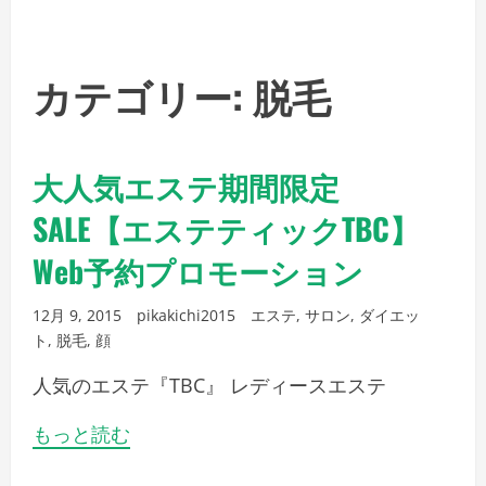
ト
ー
タ
カテゴリー: 脱毛
ル
で
か
大人気エステ期間限定
か
SALE【エステティックTBC】
る
Web予約プロモーション
費
用
12月 9, 2015
pikakichi2015
エステ
,
サロン
,
ダイエッ
と
ト
,
脱毛
,
顔
は
人気のエステ『TBC』 レディースエステ
もっと読む