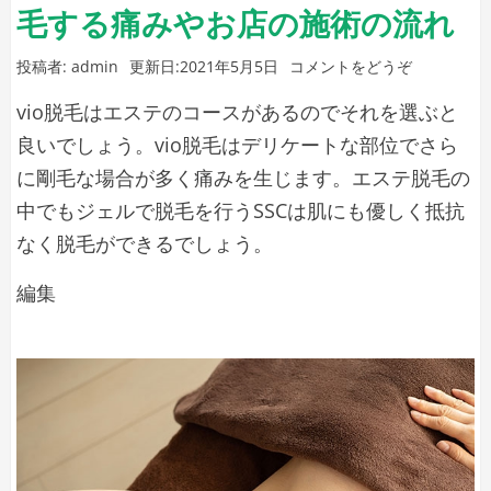
毛する痛みやお店の施術の流れ
リ
ニ
(vio
投稿者:
admin
更新日:
2021年5月5日
コメントをどうぞ
ッ
脱
vio脱毛はエステのコースがあるのでそれを選ぶと
ク
毛
は
良いでしょう。vio脱毛はデリケートな部位でさら
と
エ
に剛毛な場合が多く痛みを生じます。エステ脱毛の
の
ス
中でもジェルで脱毛を行うSSCは肌にも優しく抵抗
比
テ
なく脱毛ができるでしょう。
が
較
良
も
vio
編集
い？
チ
vio
脱
を
ェ
毛
脱
ッ
は
毛
ク
す
エ
る
ス
痛
テ