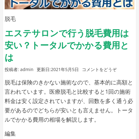
の
す
違
る
い
脱毛
は)
こ
エステサロンで行う脱毛費用は
と
安い？トータルでかかる費用と
は
で
は
き
(エ
投稿者:
admin
更新日:
2021年5月5日
コメントをどうぞ
る？
ス
永
脱毛は保険のきかない施術なので、基本的に高額と
テ
久
サ
言われています。医療脱毛と比較すると1回の施術
ロ
保
料金は安く設定されていますが、回数を多く通う必
ン
証
要があるのでどちらが安いとも言えません。トータ
で
と
ルでかかる費用の相場を解説します。
行
う
の
エ
編集
脱
違