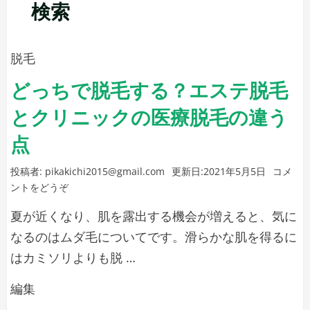
検索
脱毛
どっちで脱毛する？エステ脱毛
とクリニックの医療脱毛の違う
点
投稿者:
pikakichi2015@gmail.com
更新日:
2021年5月5日
コメ
(ど
ントをどうぞ
っ
夏が近くなり、肌を露出する機会が増えると、気に
ち
で
なるのはムダ毛についてです。滑らかな肌を得るに
脱
はカミソリよりも脱 …
毛
す
ど
編集
る？
っ