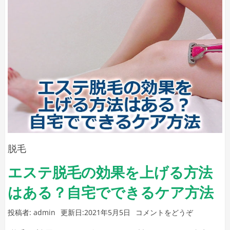
ロ
の
ニ
ッ
モ
近
ク
ー
く
は？)
シ
に
ョ
あ
ン
る
脱
毛
ク
リ
脱毛
ニ
エステ脱毛の効果を上げる方法
ッ
はある？自宅でできるケア方法
ク
は？
(エ
投稿者:
admin
更新日:
2021年5月5日
コメントをどうぞ
ス