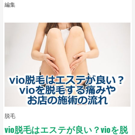
脱
編集
ど
方
の
毛
法
く
サ
ら
ロ
い？
ク
ン
リ
の
ニ
痛
ッ
み
ク
と
は
の
ど
比
の
較
も
く
チ
ら
脱毛
ェ
い？
ッ
vio脱毛はエステが良い？vioを脱
ク)
ク