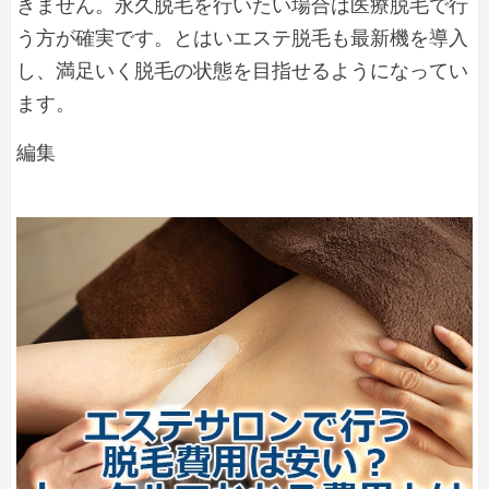
きません。永久脱毛を行いたい場合は医療脱毛で行
で
施
う方が確実です。とはいエステ脱毛も最新機を導入
永
術
し、満足いく脱毛の状態を目指せるようになってい
久
脱
の
ます。
毛
流
を
エ
編集
れ
す
ス
る
テ
こ
と
脱
は
毛
で
で
き
永
る？
永
久
久
脱
保
毛
証
と
を