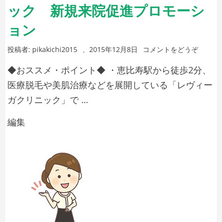
プ
ック 新規来院促進プロモーシ
デ
ロ
ィ
モ
ョン
ー
ー
シ
(医
投稿者:
pikakichi2015
、
2015年12月8日
コメントをどうぞ
ス
ョ
療
医
◆おススメ・ポイント◆ ・恵比寿駅から徒歩2分、
ン)
脱
療
毛
医療脱毛や美肌治療などを展開している「レヴィー
の
脱
ガクリニック」で …
レ
毛
ヴ
医
編集
来
ィ
療
院
ー
脱
ガ
プ
ク
毛
ロ
リ
の
モ
ニ
レ
ッ
ー
ク
ヴ
シ
新