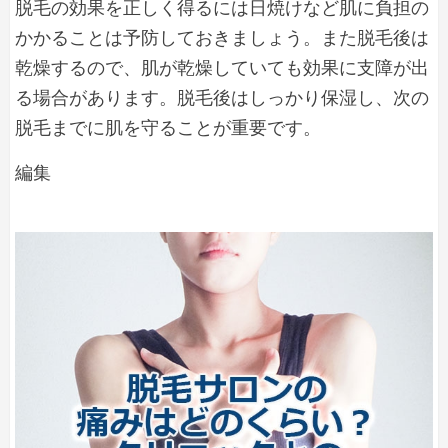
脱毛の効果を正しく得るには日焼けなど肌に負担の
テ
脱
かかることは予防しておきましょう。また脱毛後は
毛
乾燥するので、肌が乾燥していても効果に支障が出
の
る場合があります。脱毛後はしっかり保湿し、次の
効
脱毛までに肌を守ることが重要です。
果
を
エ
編集
上
げ
ス
る
テ
方
脱
法
は
毛
あ
の
る？
効
自
果
宅
で
を
で
上
き