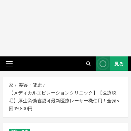
見る
プ
ラ
イ
家
美容・健康
マ
【メディカルエピレーションクリニック】【医療脱
リ
毛】厚生労働省認可最新医療レーザー機使用！全身5
メ
回49,800円
ニ
ュ
ー