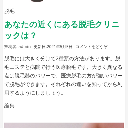
ィ
ョ
規
ー
脱毛
来
ン
ガ
院
あなたの近くにある脱毛クリニ
促
ク
ックは？
進
リ
プ
ニ
ロ
(あ
投稿者:
admin
更新日:
2021年5月5日
コメントをどうぞ
モ
ッ
な
脱毛には大きく分けて2種類の方法があります。脱
ー
た
ク
シ
の
毛エステと病院で行う医療脱毛です。大きく異なる
新
ョ
近
点は脱毛器のパワーで、医療脱毛の方が強いパワー
ン)
規
く
で脱毛ができます。それぞれの違いを知ってから利
に
来
用するようにしましょう。
あ
院
る
促
あ
編集
脱
毛
進
な
ク
プ
た
リ