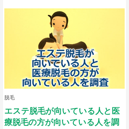
エ
ち
ス
テ
で
脱
脱
毛
毛
と
ク
す
リ
る？
ニ
エ
ッ
ス
ク
の
テ
医
脱
療
毛
脱
脱毛
毛
と
エステ脱毛が向いている人と医
の
ク
違
療脱毛の方が向いている人を調
リ
う
点)