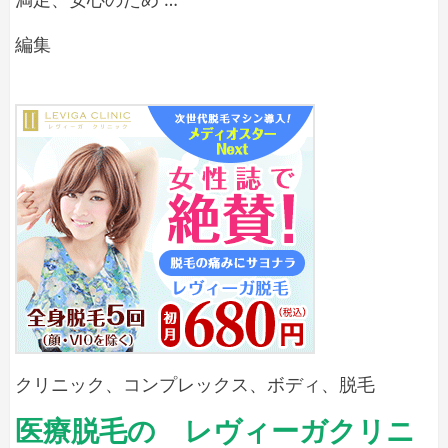
容
て
形
水
編集
い
成
戸
る
ク
中
リ
人
ニ
央
を
ッ
美
調
ク
容
レ
査
デ
形
ィ
成
ー
ク
ス
リ
医
療
ニ
脱
ッ
毛
クリニック
、
コンプレックス
、
ボディ
、
脱毛
ク
来
医療脱毛の レヴィーガクリニ
院
レ