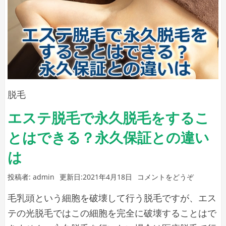
み
が
や
お
良
店
い？
の
vio
施
術
を
の
脱
脱毛
流
毛
れ)
エステ脱毛で永久脱毛をするこ
す
とはできる？永久保証との違い
る
痛
は
み
(エ
投稿者:
admin
更新日:
2021年4月18日
コメントをどうぞ
や
ス
お
毛乳頭という細胞を破壊して行う脱毛ですが、エス
テ
店
脱
テの光脱毛ではこの細胞を完全に破壊することはで
毛
の