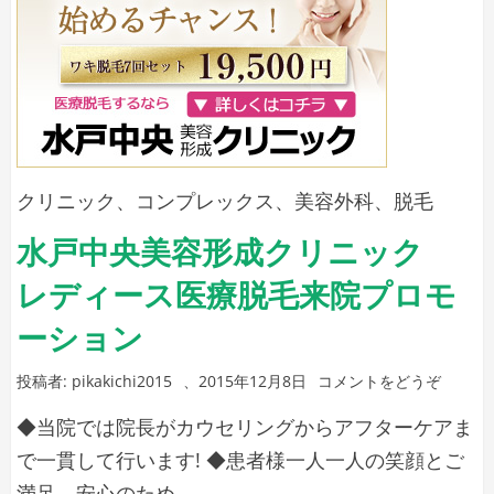
い
方
が
て
向
い
い
る
て
い
人
る
と
クリニック
、
コンプレックス
、
美容外科
、
脱毛
人
医
を
水戸中央美容形成クリニック
調
療
査)
レディース医療脱毛来院プロモ
脱
毛
ーション
の
(水
投稿者:
pikakichi2015
、
2015年12月8日
コメントをどうぞ
方
戸
が
◆当院では院長がカウセリングからアフターケアま
中
向
央
で一貫して行います! ◆患者様一人一人の笑顔とご
美
い
満足、安心のため …