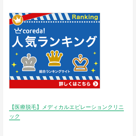
毛
ス
い
費
テ
は
用
サ
は
安
ロ
い？
ン
ト
で
ー
行
タ
ル
う
で
脱
か
毛
か
る
費
費
用
【医療脱毛】メディカルエピレーションクリニ
用
は
と
ック
は)
安
い？