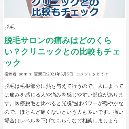
げ
る
ケ
る
ア
方
脱毛
方
法
法)
脱毛サロンの痛みはどのくら
は
い？クリニックとの比較もチェ
あ
る？
ック
自
(脱
投稿者:
admin
更新日:
2021年5月5日
コメントをどうぞ
宅
毛
で
脱毛は毛根部分に熱を与えて行うので、人によって
サ
で
ロ
は痛みを感じる人や痛みを感じやすい部位がありま
ン
き
す。医療脱毛と比べると光脱毛はパワーが穏やかな
の
る
ので、ほとんど痛くないという人も多いです。痛い
痛
ケ
場合はレベルを下げてもらうなど相談しましょう。
み
は
ア