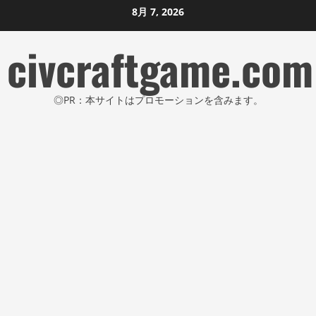
コ
8月 7, 2026
ン
civcraftgame.com
テ
ン
ツ
◎PR：本サイトはプロモーションを含みます。
に
ス
キ
ッ
プ
し
ま
す