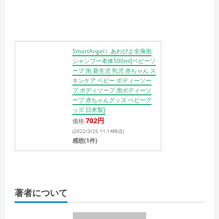
SmartAngel）あわぴよ全身泡
シャンプー本体500ml[ベビーソ
ープ 泡 新生児 乳児 赤ちゃん ス
キンケア ベビー ボディーソー
プ ボディソープ 泡ボディーソ
ープ 赤ちゃんグッズ ベビーグ
ッズ 日本製]
702円
価格:
(2022/3/25 11:14時点)
感想(1件)
著者について