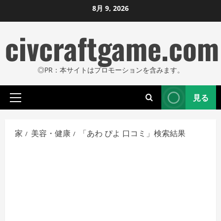
コ
8月 9, 2026
ン
civcraftgame.com
テ
ン
ツ
◎PR：本サイトはプロモーションを含みます。
に
ス
見る
キ
プ
ッ
ラ
プ
イ
家
美容・健康
「あわ ぴよ 口コミ」検索結果
し
マ
リ
ま
メ
す
ニ
ュ
ー