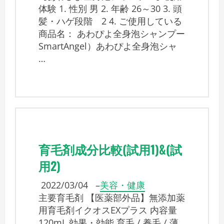
体験 1. 性別 男 2. 年齢 26～30 3. 頭
髪・ハゲ段階 2 4. ご使用している
商品名： あわぴよ全身泡シャンプー
SmartAngel）あわぴよ全身泡シャ
…
育毛剤成分比較(試用1)&(試
用2)
2022/03/04
–
美容・健康
主要育毛剤 【医薬部外品】無添加薬
用育毛剤イクオスEXプラス 内容量
120mL 効果・効能 育毛 / 養毛 / 薄