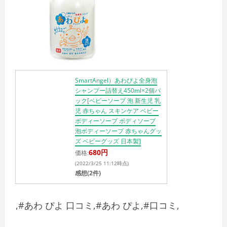
SmartAngel）あわぴよ全身泡
シャンプー詰替え450ml×2個パ
ック[ベビーソープ 泡 新生児 乳
児 赤ちゃん スキンケア ベビー
ボディーソープ ボディソープ
泡ボディーソープ 赤ちゃんグッ
ズ ベビーグッズ 日本製]
680円
価格:
(2022/3/25 11:12時点)
感想(2件)
,#あわ ぴよ 口コミ,#あわ ぴよ,#口コミ,