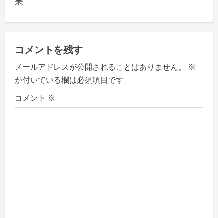
果
n
a
v
コメントを残す
メールアドレスが公開されることはありません。
※
i
が付いている欄は必須項目です
g
コメント
※
a
t
i
o
n