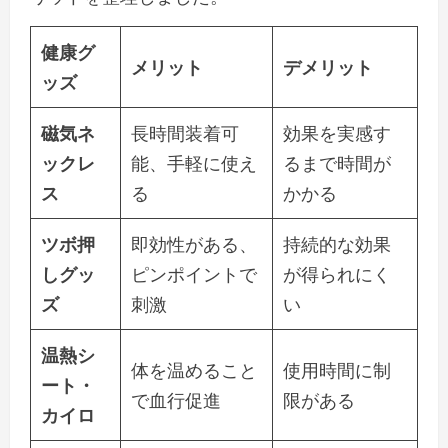
健康グ
メリット
デメリット
ッズ
磁気ネ
長時間装着可
効果を実感す
ックレ
能、手軽に使え
るまで時間が
ス
る
かかる
ツボ押
即効性がある、
持続的な効果
しグッ
ピンポイントで
が得られにく
ズ
刺激
い
温熱シ
体を温めること
使用時間に制
ート・
で血行促進
限がある
カイロ