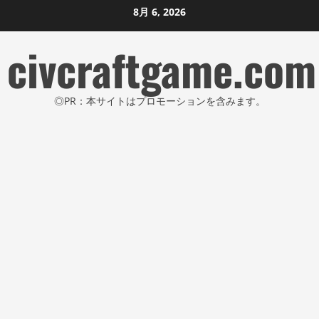
コ
8月 6, 2026
ン
civcraftgame.com
テ
ン
ツ
◎PR：本サイトはプロモーションを含みます。
に
ス
キ
ッ
プ
し
ま
す