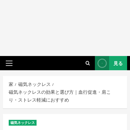
見る
プ
ラ
イ
家
磁気ネックレス
マ
磁気ネックレスの効果と選び方｜血行促進・肩こ
リ
り・ストレス軽減におすすめ
メ
ニ
ュ
磁気ネックレス
ー