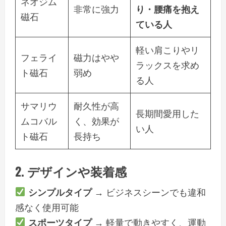
ネオジム
非常に強力
り・腰痛を抱え
磁石
ている人
軽い肩こりやリ
フェライ
磁力はやや
ラックスを求め
ト磁石
弱め
る人
サマリウ
耐久性が高
長期間愛用した
ムコバル
く、効果が
い人
ト磁石
長持ち
2. デザインや装着感
シンプルタイプ
→ ビジネスシーンでも違和
感なく使用可能
スポーツタイプ
→ 軽量で動きやすく、運動