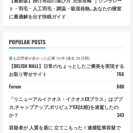
【最新版】掛け布団の選び方“完全攻略”｜シンサレー
ト・羽毛・人工羽毛・調温・吸湿発熱…あなたの寝室
に最適解を出す快眠ガイド
POPULAR POSTS
最も訪問者が多かった記事 10 件 (過去 28 日間)
【DELISH MALL】日常のちょっとしたご褒美を実現する
お取り寄せサイト
766
Forum
688
「リニューアルイクオス・イクオスEXプラス」はブブ
カ,チャップアップ,ポリピュアEX(比較)を凌駕したの
か？
343
容疑者が 人質を盾に 立てこもった！逮捕監禁容疑で