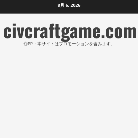
コ
8月 6, 2026
ン
civcraftgame.com
テ
ン
ツ
◎PR：本サイトはプロモーションを含みます。
に
ス
キ
ッ
プ
し
ま
す