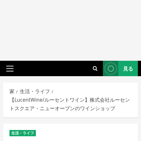
見る
プ
ラ
イ
家
生活・ライフ
マ
【LucentWine/ルーセントワイン】株式会社ルーセン
リ
トスクエア・ニューオープンのワインショップ
メ
ニ
ュ
生活・ライフ
ー