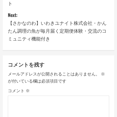
ト
t
Next:
n
【さかなのわ】いわきユナイト株式会社・かん
a
たん調理の魚が毎月届く定期便体験・交流のコ
ミュニティ機能付き
v
i
g
コメントを残す
a
メールアドレスが公開されることはありません。
※
が付いている欄は必須項目です
t
コメント
※
i
o