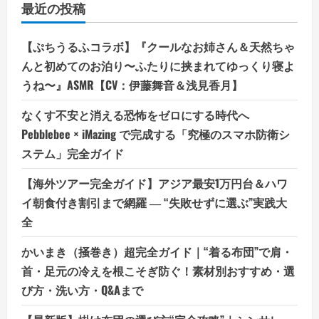
最近の投稿
【ぷちうるふコラボ】『クールなお姉さん＆天然ちゃ
んと初めてのお泊り〜ふたりに挟まれてゆっくり寝よ
うね〜』ASMR【CV：伊藤舞音＆浅見香月】
なくす不安と消える恐怖をゼロにする時代へ
Pebblebee × iMazing で完成する「究極のスマホ防衛シ
ステム」完全ガイド
【海外ツアー完全ガイド】アジア最安1万円台＆ハワ
イ朝食付き割引まで網羅 ― “失敗せずに選ぶ”実践大
全
かいまき（掻巻き）超完全ガイド｜“着る布団”で肩・
首・足元の冷えを根こそぎ防ぐ！素材別おすすめ・選
び方・洗い方・Q&Aまで