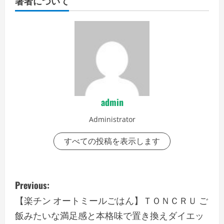
著者について
admin
Administrator
すべての投稿を表示します
P
Previous:
o
【楽チン オートミールごはん】ＴＯＮＣＲＵ ご
飯みたいな満足感と本格味で置き換えダイエッ
s