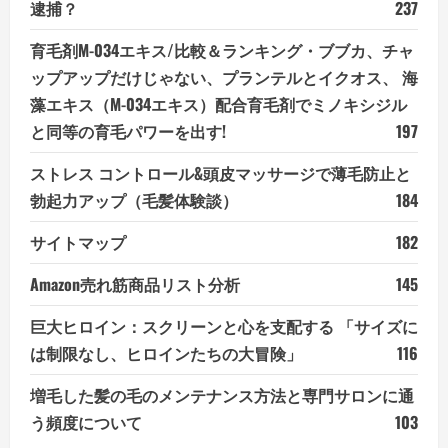
逮捕？
237
育毛剤M-034エキス/比較＆ランキング・ブブカ、チャ
ップアップだけじゃない、プランテルとイクオス、 海
藻エキス（M-034エキス）配合育毛剤でミノキシジル
と同等の育毛パワーを出す!
197
ストレス コントロール&頭皮マッサージで薄毛防止と
勃起力アップ（毛髪体験談）
184
サイトマップ
182
Amazon売れ筋商品リスト分析
145
巨大ヒロイン：スクリーンと心を支配する 「サイズに
は制限なし、ヒロインたちの大冒険」
116
増毛した髪の毛のメンテナンス方法と専門サロンに通
う頻度について
103