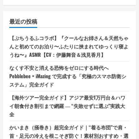
最近の投稿
【ぷちうるふコラボ】『クールなお姉さん＆天然ちゃ
んと初めてのお泊り〜ふたりに挟まれてゆっくり寝よ
うね〜』ASMR【CV：伊藤舞音＆浅見香月】
なくす不安と消える恐怖をゼロにする時代へ
Pebblebee × iMazing で完成する「究極のスマホ防衛シ
ステム」完全ガイド
【海外ツアー完全ガイド】アジア最安1万円台＆ハワ
イ朝食付き割引まで網羅 ― “失敗せずに選ぶ”実践大
全
かいまき（掻巻き）超完全ガイド｜“着る布団”で肩・
首・足元の冷えを根こそぎ防ぐ！素材別おすすめ・選