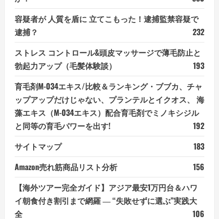
容疑者が 人質を盾に 立てこもった！逮捕監禁容疑で
逮捕？
232
ストレス コントロール&頭皮マッサージで薄毛防止と
勃起力アップ（毛髪体験談）
193
育毛剤M-034エキス/比較＆ランキング・ブブカ、チャ
ップアップだけじゃない、プランテルとイクオス、 海
藻エキス（M-034エキス）配合育毛剤でミノキシジル
と同等の育毛パワーを出す!
192
サイトマップ
183
Amazon売れ筋商品リスト分析
156
【海外ツアー完全ガイド】アジア最安1万円台＆ハワ
イ朝食付き割引まで網羅 ― “失敗せずに選ぶ”実践大
全
106