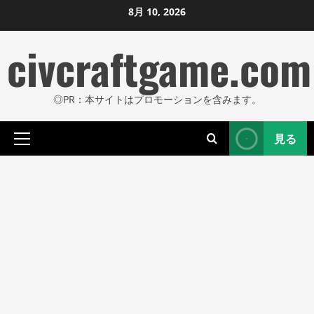
コ
8月 10, 2026
ン
civcraftgame.com
テ
ン
ツ
◎PR：本サイトはプロモーションを含みます。
に
ス
見る
キ
プ
ッ
ラ
プ
イ
し
マ
リ
ま
メ
す
ニ
ュ
ー