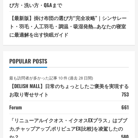
び方・洗い方・Q&Aまで
【最新版】掛け布団の選び方“完全攻略”｜シンサレー
ト・羽毛・人工羽毛・調温・吸湿発熱…あなたの寝室
に最適解を出す快眠ガイド
POPULAR POSTS
最も訪問者が多かった記事 10 件 (過去 28 日間)
【DELISH MALL】日常のちょっとしたご褒美を実現する
お取り寄せサイト
753
Forum
661
「リニューアルイクオス・イクオスEXプラス」はブブ
カ,チャップアップ,ポリピュアEX(比較)を凌駕したの
か？
580