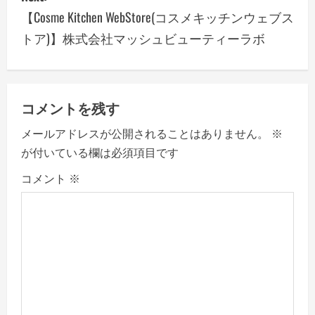
t
【Cosme Kitchen WebStore(コスメキッチンウェブス
n
トア)】株式会社マッシュビューティーラボ
a
v
コメントを残す
i
メールアドレスが公開されることはありません。
※
g
が付いている欄は必須項目です
a
コメント
※
t
i
o
n