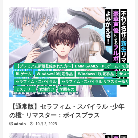
【プレミアム新規登録された方へ】DMM GAMES（PCゲーム）で使える
BLゲーム
Windows10対応作品
Windows11対応作品
サスペンス
セラフィム・スパイラル
セラフィム・スパイラル リマスター版リリー
ミステリー
女性向け
学園もの
【通常版】セラフィム・スパイラル −少年
の檻− リマスター：ボイスプラス
admin
10月 3, 2025