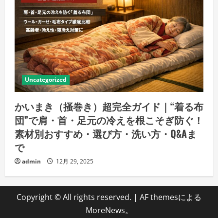
Uncategorized
かいまき（掻巻き）超完全ガイド｜“着る布
団”で肩・首・足元の冷えを根こそぎ防ぐ！
素材別おすすめ・選び方・洗い方・Q&Aま
で
admin
12月 29, 2025
Copyright © All rights reserved.
|
AF themesによる
MoreNews
。