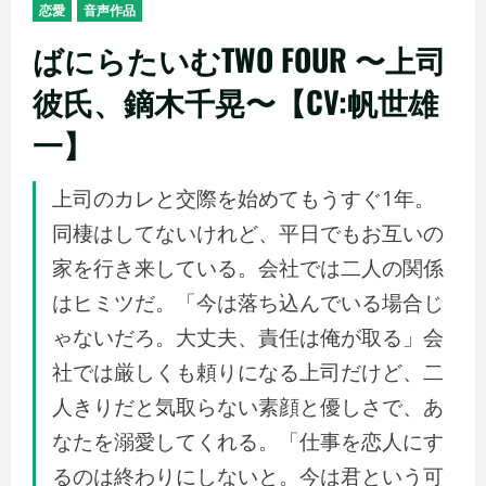
恋愛
音声作品
ばにらたいむTWO FOUR 〜上司
彼氏、鏑木千晃〜【CV:帆世雄
一】
上司のカレと交際を始めてもうすぐ1年。
同棲はしてないけれど、平日でもお互いの
家を行き来している。会社では二人の関係
はヒミツだ。「今は落ち込んでいる場合じ
ゃないだろ。大丈夫、責任は俺が取る」会
社では厳しくも頼りになる上司だけど、二
人きりだと気取らない素顔と優しさで、あ
なたを溺愛してくれる。「仕事を恋人にす
るのは終わりにしないと。今は君という可