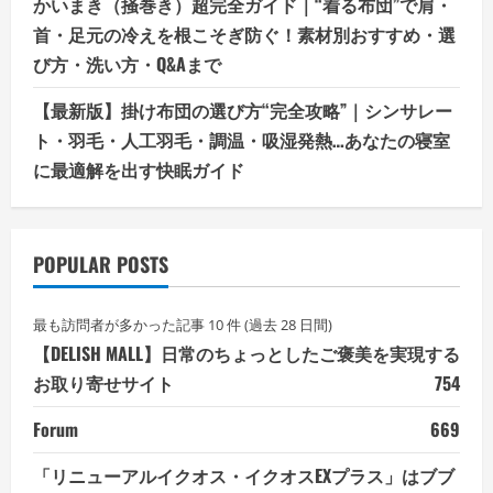
かいまき（掻巻き）超完全ガイド｜“着る布団”で肩・
首・足元の冷えを根こそぎ防ぐ！素材別おすすめ・選
び方・洗い方・Q&Aまで
【最新版】掛け布団の選び方“完全攻略”｜シンサレー
ト・羽毛・人工羽毛・調温・吸湿発熱…あなたの寝室
に最適解を出す快眠ガイド
POPULAR POSTS
最も訪問者が多かった記事 10 件 (過去 28 日間)
【DELISH MALL】日常のちょっとしたご褒美を実現する
お取り寄せサイト
754
Forum
669
「リニューアルイクオス・イクオスEXプラス」はブブ