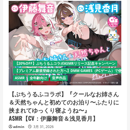
【20%OFF】ぷちうるふコラボASMRリリース記念キャンペーン
【プレミアム新規登録された方へ】DMM GAMES（PCゲーム）で使える
ASMR
全年齢向け
音声作品
【ぷちうるふコラボ】『クールなお姉さん
＆天然ちゃんと初めてのお泊り〜ふたりに
挟まれてゆっくり寝ようね〜』
ASMR【CV：伊藤舞音＆浅見香月】
admin
3月 31, 2026