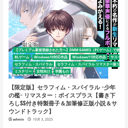
【プレミアム新規登録された方へ】DMM GAMES（PCゲーム）で使える
BLゲーム
Windows10対応作品
Windows11対応作品
サスペンス
セラフィム・スパイラル
セラフィム・スパイラル リマスター版リリー
ミステリー
女性向け
学園もの
【限定版】セラフィム・スパイラル −少年
の檻− リマスター：ボイスプラス【書き下
ろしSS付き特製冊子＆加筆修正版小説＆サ
ウンドトラック】
admin
10月 3, 2025