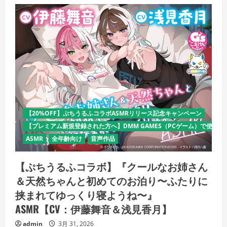
【20%OFF】ぷちうるふコラボASMRリリース記念キャンペーン
【プレミアム新規登録された方へ】DMM GAMES（PCゲーム）で使える
ASMR
全年齢向け
音声作品
【ぷちうるふコラボ】『クールなお姉さん
＆天然ちゃんと初めてのお泊り〜ふたりに
挟まれてゆっくり寝ようね〜』
ASMR【CV：伊藤舞音＆浅見香月】
admin
3月 31, 2026