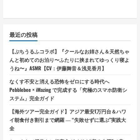
最近の投稿
【ぷちうるふコラボ】『クールなお姉さん＆天然ちゃ
んと初めてのお泊り〜ふたりに挟まれてゆっくり寝よ
うね〜』ASMR【CV：伊藤舞音＆浅見香月】
なくす不安と消える恐怖をゼロにする時代へ
Pebblebee × iMazing で完成する「究極のスマホ防衛シ
ステム」完全ガイド
【海外ツアー完全ガイド】アジア最安1万円台＆ハワ
イ朝食付き割引まで網羅 ― “失敗せずに選ぶ”実践大
全