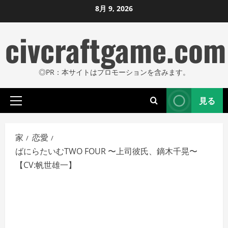
コ
8月 9, 2026
ン
civcraftgame.com
テ
ン
ツ
◎PR：本サイトはプロモーションを含みます。
に
ス
見る
キ
プ
ッ
ラ
プ
イ
家
恋愛
し
マ
ばにらたいむTWO FOUR 〜上司彼氏、鏑木千晃〜
リ
ま
【CV:帆世雄一】
メ
す
ニ
ュ
ー