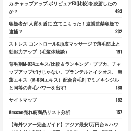
カ,チャップアップ,ポリピュアEX(比較)を凌駕したの
か？
493
容疑者が 人質を盾に 立てこもった！逮捕監禁容疑で
逮捕？
232
ストレス コントロール&頭皮マッサージで薄毛防止と
勃起力アップ（毛髪体験談）
191
育毛剤M-034エキス/比較＆ランキング・ブブカ、チャ
ップアップだけじゃない、プランテルとイクオス、 海
藻エキス（M-034エキス）配合育毛剤でミノキシジル
と同等の育毛パワーを出す!
188
サイトマップ
182
Amazon売れ筋商品リスト分析
157
【海外ツアー完全ガイド】アジア最安1万円台＆ハワ