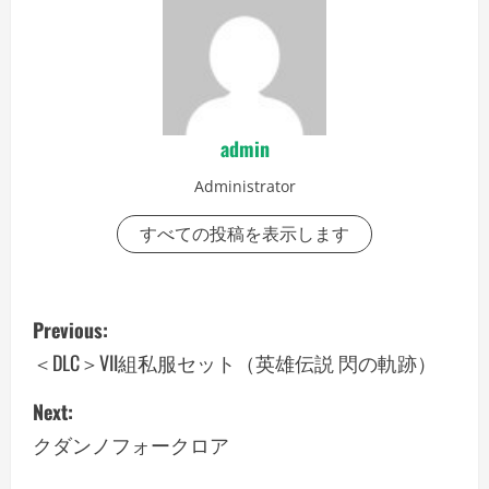
admin
Administrator
すべての投稿を表示します
P
Previous:
o
＜DLC＞VII組私服セット（英雄伝説 閃の軌跡）
s
Next:
クダンノフォークロア
t