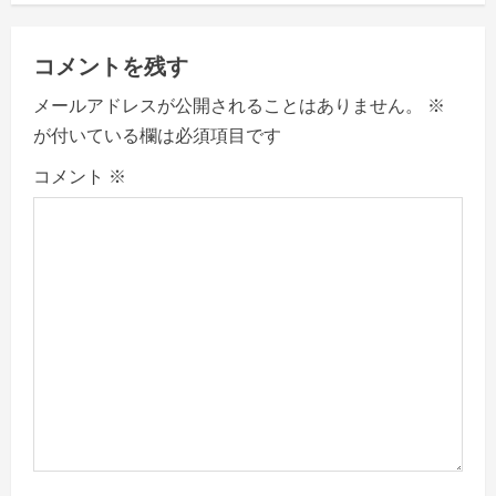
n
a
コメントを残す
v
メールアドレスが公開されることはありません。
※
が付いている欄は必須項目です
i
コメント
※
g
a
t
i
o
n