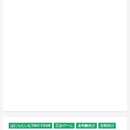
ばにらたいむTWO FOUR
乙女ゲーム
全年齢向け
女性向け