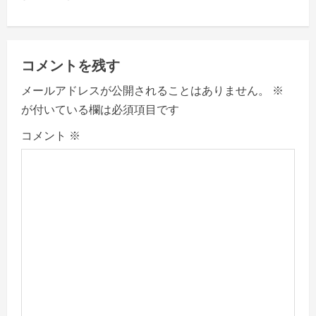
n
a
v
コメントを残す
メールアドレスが公開されることはありません。
※
i
が付いている欄は必須項目です
g
コメント
※
a
t
i
o
n