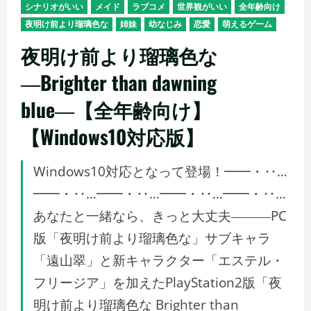
シナリオがいい
メイド
ラブコメ
世界観がいい
全年齢向け
夜明け前より瑠璃色な
姉妹
幼なじみ
恋愛
萌えるゲーム
夜明け前より瑠璃色な
―Brighter than dawning
blue―【全年齢向け】
【Windows10対応版】
Windows10対応となって登場！━━・‥…
━━・‥…━━・‥…━━・‥…━━・‥…
あなたと一緒なら、きっと大丈夫―――PC
版「夜明け前より瑠璃色な」サブキャラ
「遠山翠」と新キャラクター「エステル・
フリージア」を加えたPlayStation2版「夜
明け前より瑠璃色な Brighter than