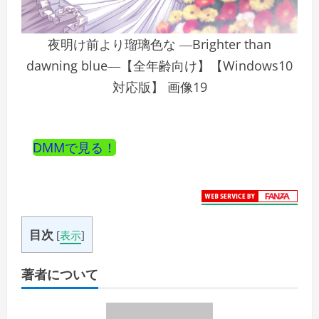
夜明け前より瑠璃色な ―Brighter than
dawning blue―【全年齢向け】【Windows10
対応版】 画像19
DMMで見る！
目次
[
表示
]
著者について