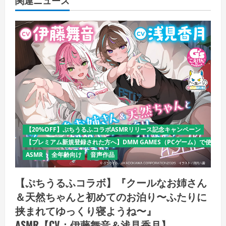
【20%OFF】ぷちうるふコラボASMRリリース記念キャンペーン
【プレミアム新規登録された方へ】DMM GAMES（PCゲーム）で使える
ASMR
全年齢向け
音声作品
【ぷちうるふコラボ】『クールなお姉さん
＆天然ちゃんと初めてのお泊り〜ふたりに
挟まれてゆっくり寝ようね〜』
ASMR【CV：伊藤舞音＆浅見香月】