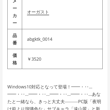
メ
ー
オーガスト
カ
ー
品
abgktk_0014
番
価
￥3520
格
Windows10対応となって登場！━━・‥…
━━・‥…━━・‥…━━・‥…━━・‥…あな
たと一緒なら、きっと大丈夫―――PC版「夜明
け前より瑠璃色な」サブキャラ「遠山翠」と新