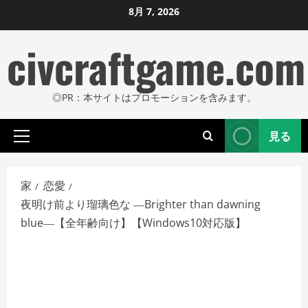
コ
8月 7, 2026
ン
civcraftgame.com
テ
ン
ツ
◎PR：本サイトはプロモーションを含みます。
に
ス
見る
キ
プ
ッ
ラ
プ
イ
家
恋愛
し
マ
夜明け前より瑠璃色な ―Brighter than dawning
リ
ま
blue―【全年齢向け】【Windows10対応版】
メ
す
ニ
ュ
ー