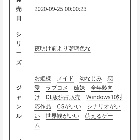
売
2020-09-25 00:00:23
日
シ
リ
夜明け前より瑠璃色な
ー
ズ
お姫様
メイド
幼なじみ
恋
ジ
愛
ラブコメ
姉妹
全年齢向
ャ
け
DL版独占販売
Windows10対
ン
応作品
CGがいい
シナリオがい
ル
い
世界観がいい
萌えるゲー
ム