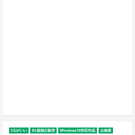
CGがいい
DL版独占販売
Windows10対応作品
お姫様