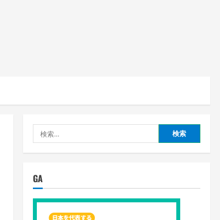
検
索:
GA