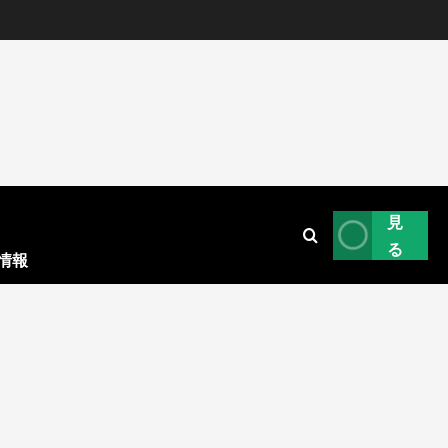
見
る
情報