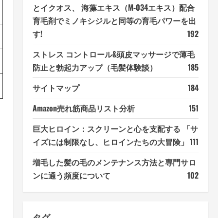
とイクオス、 海藻エキス（M-034エキス）配合
育毛剤でミノキシジルと同等の育毛パワーを出
す!
192
ストレス コントロール&頭皮マッサージで薄毛
防止と勃起力アップ（毛髪体験談）
185
サイトマップ
184
Amazon売れ筋商品リスト分析
151
巨大ヒロイン：スクリーンと心を支配する 「サ
イズには制限なし、ヒロインたちの大冒険」
111
増毛した髪の毛のメンテナンス方法と専門サロ
ンに通う頻度について
102
タグ