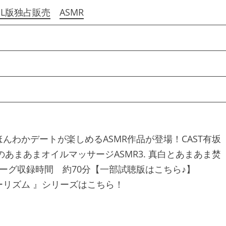
DL版独占販売
ASMR
わかデートが楽しめるASMR作品が登場！CAST有坂
のあまあまオイルマッサージASMR3. 真白とあまあま焚
エピローグ収録時間 約70分【一部試聴版はこちら♪】
彼方のフォーリズム 』シリーズはこちら！