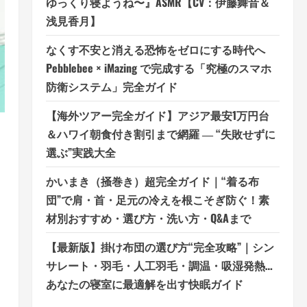
ゆっくり寝ようね〜』ASMR【CV：伊藤舞音＆
浅見香月】
なくす不安と消える恐怖をゼロにする時代へ
Pebblebee × iMazing で完成する「究極のスマホ
防衛システム」完全ガイド
【海外ツアー完全ガイド】アジア最安1万円台
＆ハワイ朝食付き割引まで網羅 ― “失敗せずに
選ぶ”実践大全
かいまき（掻巻き）超完全ガイド｜“着る布
団”で肩・首・足元の冷えを根こそぎ防ぐ！素
材別おすすめ・選び方・洗い方・Q&Aまで
【最新版】掛け布団の選び方“完全攻略”｜シン
サレート・羽毛・人工羽毛・調温・吸湿発熱…
あなたの寝室に最適解を出す快眠ガイド