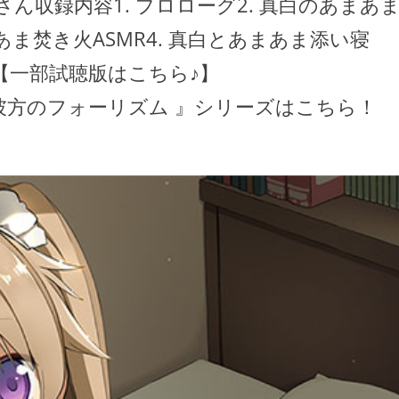
さん収録内容1. プロローグ2. 真白のあまあ
あま焚き火ASMR4. 真白とあまあま添い寝
分【一部試聴版はこちら♪】
6I7k『 蒼の彼方のフォーリズム 』シリーズはこちら！