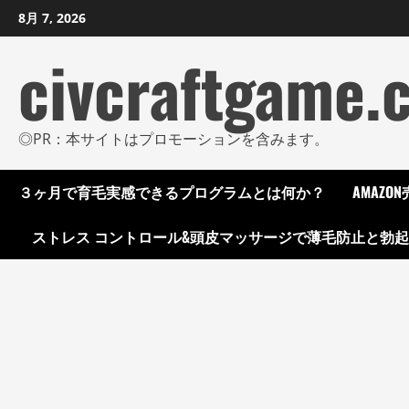
コ
8月 7, 2026
ン
civcraftgame.
テ
ン
ツ
に
◎PR：本サイトはプロモーションを含みます。
ス
キ
３ヶ月で育毛実感できるプログラムとは何か？
AMAZ
ッ
プ
ストレス コントロール&頭皮マッサージで薄毛防止と勃
し
ま
す