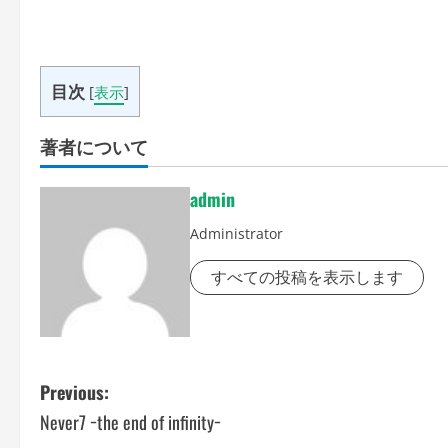
目次
[
表示
]
著者について
admin
Administrator
すべての投稿を表示します
P
Previous:
Never7 −the end of infinity−
o