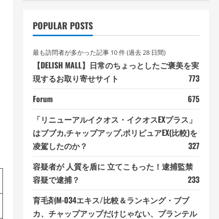
POPULAR POSTS
最も訪問者が多かった記事 10 件 (過去 28 日間)
【DELISH MALL】日常のちょっとしたご褒美を実
現するお取り寄せサイト
773
Forum
675
「リニューアルイクオス・イクオスEXプラス」
はブブカ,チャップアップ,ポリピュアEX(比較)を
凌駕したのか？
327
容疑者が 人質を盾に 立てこもった！逮捕監禁
容疑で逮捕？
233
育毛剤M-034エキス/比較＆ランキング・ブブ
カ、チャップアップだけじゃない、プランテル