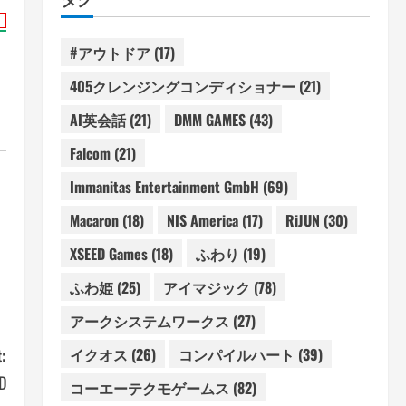
#アウトドア
(17)
405クレンジングコンディショナー
(21)
AI英会話
(21)
DMM GAMES
(43)
Falcom
(21)
Immanitas Entertainment GmbH
(69)
Macaron
(18)
NIS America
(17)
RiJUN
(30)
XSEED Games
(18)
ふわり
(19)
ふわ姫
(25)
アイマジック
(78)
アークシステムワークス
(27)
イクオス
(26)
コンパイルハート
(39)
:
D
コーエーテクモゲームス
(82)