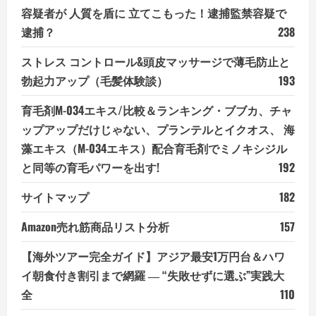
容疑者が 人質を盾に 立てこもった！逮捕監禁容疑で
逮捕？
238
ストレス コントロール&頭皮マッサージで薄毛防止と
勃起力アップ（毛髪体験談）
193
育毛剤M-034エキス/比較＆ランキング・ブブカ、チャ
ップアップだけじゃない、プランテルとイクオス、 海
藻エキス（M-034エキス）配合育毛剤でミノキシジル
と同等の育毛パワーを出す!
192
サイトマップ
182
Amazon売れ筋商品リスト分析
157
【海外ツアー完全ガイド】アジア最安1万円台＆ハワ
イ朝食付き割引まで網羅 ― “失敗せずに選ぶ”実践大
全
110