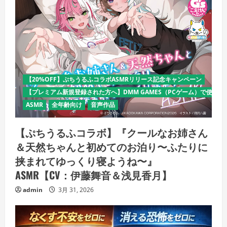
【20%OFF】ぷちうるふコラボASMRリリース記念キャンペーン
【プレミアム新規登録された方へ】DMM GAMES（PCゲーム）で使える
ASMR
全年齢向け
音声作品
【ぷちうるふコラボ】『クールなお姉さん
＆天然ちゃんと初めてのお泊り〜ふたりに
挟まれてゆっくり寝ようね〜』
ASMR【CV：伊藤舞音＆浅見香月】
admin
3月 31, 2026