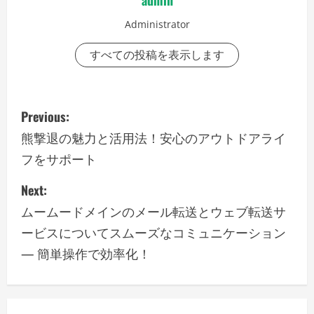
admin
Administrator
すべての投稿を表示します
P
Previous:
o
熊撃退の魅力と活用法！安心のアウトドアライ
フをサポート
s
Next:
t
ムームードメインのメール転送とウェブ転送サ
n
ービスについてスムーズなコミュニケーション
a
— 簡単操作で効率化！
v