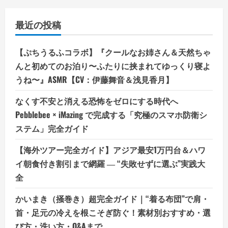
最近の投稿
【ぷちうるふコラボ】『クールなお姉さん＆天然ちゃ
んと初めてのお泊り〜ふたりに挟まれてゆっくり寝よ
うね〜』ASMR【CV：伊藤舞音＆浅見香月】
なくす不安と消える恐怖をゼロにする時代へ
Pebblebee × iMazing で完成する「究極のスマホ防衛シ
ステム」完全ガイド
【海外ツアー完全ガイド】アジア最安1万円台＆ハワ
イ朝食付き割引まで網羅 ― “失敗せずに選ぶ”実践大
全
かいまき（掻巻き）超完全ガイド｜“着る布団”で肩・
首・足元の冷えを根こそぎ防ぐ！素材別おすすめ・選
び方・洗い方・Q&Aまで