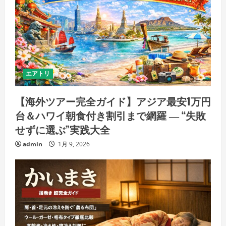
エアトリ
【海外ツアー完全ガイド】アジア最安1万円
台＆ハワイ朝食付き割引まで網羅 ― “失敗
せずに選ぶ”実践大全
admin
1月 9, 2026