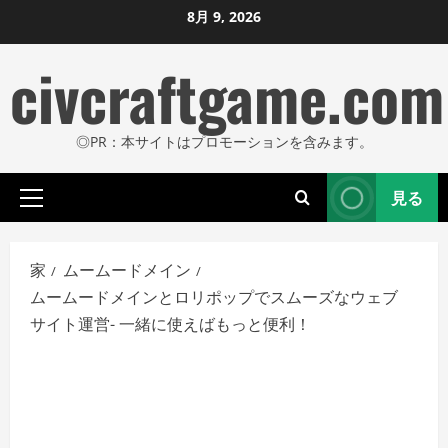
コ
8月 9, 2026
ン
civcraftgame.com
テ
ン
ツ
◎PR：本サイトはプロモーションを含みます。
に
ス
見る
キ
プ
ッ
ラ
プ
イ
家
ムームードメイン
し
マ
ムームードメインとロリポップでスムーズなウェブ
リ
ま
サイト運営- 一緒に使えばもっと便利！
メ
す
ニ
ュ
ー